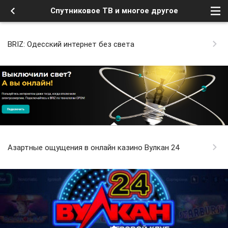
Спутниковое ТВ и многое другое
BRIZ: Одесский интернет без света
Азартные ощущения в онлайн казино Вулкан 24