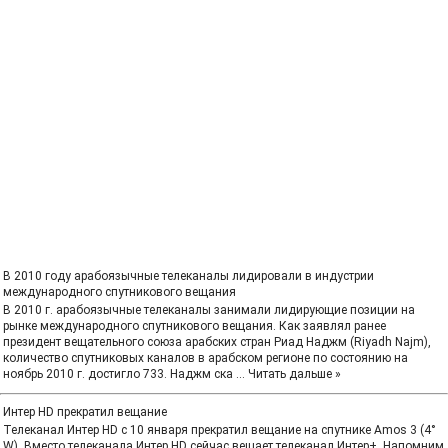
В 2010 году арабоязычные телеканалы лидировали в индустрии
международного спутникового вещания
В 2010 г. арабоязычные телеканалы занимали лидирующие позиции на
рынке международного спутникового вещания. Как заявлял ранее
президент вещательного союза арабских стран Риад Наджм (Riyadh Najm),
количество спутниковых каналов в арабском регионе по состоянию на
ноябрь 2010 г. достигло 733. Наджм ска
...
Читать дальше »
Интер HD прекратил вещание
Телеканал Интер HD с 10 января прекратил вещание на спутнике Amos 3 (4°
W). Вместо телеканала Интер HD сейчас вещает телеканал Интер+. Напомним