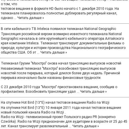
о том, что
тестовое вещание в формате HD было начато с 1 декабря 2010 года. На
телеканале планировалось полностью дублировать регулярный канал,
однако
...
Читать дальше »
В сети кабельного ТВ Inteleca появился телеканал National Geographic
Трансляция российской версии всемирно известного телеканала National
Geographic началась в сети крупнейшего кабельного оператора Алтайского
края компании Inteleca. Телеканал транслирует документальные фильмы о
природе, культуре и истории производства Национального географического
общества США. Об эт
...
Читать дальше »
Телеканал Грузии "Маэстро" снова начал трансляцию выпусков новостей
Независимый телеканал "Маэстро" возобновил трансляцию выпусков
новостей после перерыва, который длился более двух недель. Причиной
перерыва изначально были названы финансовые трудности.
С 23 декабря 2010 года "Маэстро" приостановила вещание, сообщив о
профилактике. Возобновить трансляции удал
...
Читать дальше »
На спутнике Hot Bird (13°E) начал тестовое вещание Radio na Wizji
На спутнике Hot Bird (13°E) 10 января 2011 года начал тестовое вещание
новый польский канала Radio na Wizji .
Radio na Wizji - телевизионный проект Польского радио PR (конкретно
Czwórka). Radio na Wizji предназначен для аудитории в возрасте от 25 до 45
лет. Канал транслирует развлекательный
...
Читать дальше »