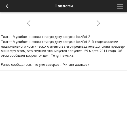
Новости
Талгат Мусабаев назвал точную дату запуска KazSat-2
Талгат Мусабаев назвал точную дату запуска KazSat-2. В ходе коллегии
национального космического агентства его председатель доложил премьер-
министру о том, что спутник планируется запустить 29 марта 2011 года. Об
этом сообщает корреспондент Tengrinews.kz.
Ранее сообщалось, что уже заверше
...
Читать дальше »