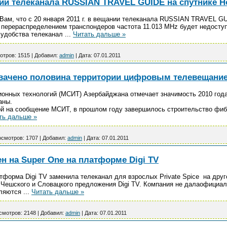
ии телеканала RUSSIAN TRAVEL GUIDE на спутнике Ho
ам, что с 20 января 2011 г. в вещании телеканала RUSSIAN TRAVEL GUI
с перераспределением транспондеров частота 11.013 MHz будет недосту
 удобства телеканал
...
Читать дальше »
отров:
1515
|
Добавил:
admin
|
Дата:
07.01.2011
вачено половина территории цифровым телевещани
онных технологий (МСИТ) Азербайджана отмечает значимость 2010 год
аны.
ой на сообщение МСИТ, в прошлом году завершилось строительство фиб
ть дальше »
смотров:
1707
|
Добавил:
admin
|
Дата:
07.01.2011
нен на Super One на платформе Digi TV
форма Digi TV заменила телеканал для взрослых Private Spice на друг
 Чешского и Словацкого предложения Digi TV. Компания не далаофициа
вляются
...
Читать дальше »
смотров:
2148
|
Добавил:
admin
|
Дата:
07.01.2011