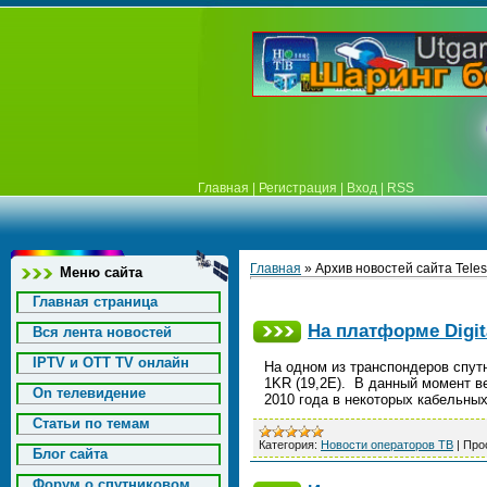
Главная
|
Регистрация
|
Вход
|
RSS
Главная
»
Архив новостей сайта Teles
Меню сайта
Главная страница
На платформе Digit
Вся лента новостей
IPTV и OTT TV онлайн
На одном из транспондеров спут
1KR (19,2E). В данный момент в
On телевидение
2010 года в некоторых кабельны
Статьи по темам
Категория:
Новости операторов ТВ
|
Про
Блог сайта
Форум о спутниковом