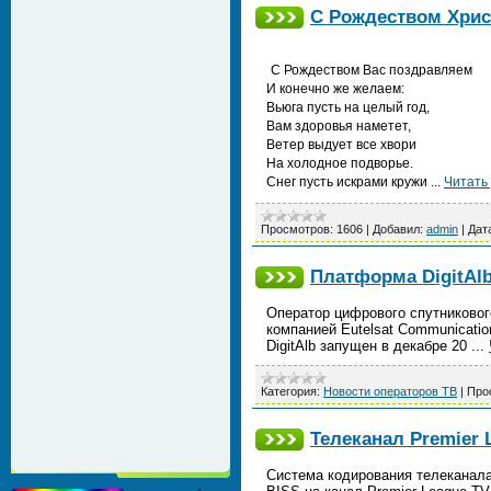
С Рождеством Хрис
С Рождеством Вас поздравляем
И конечно же желаем:
Вьюга пусть на целый год,
Вам здоровья наметет,
Ветер выдует все хвори
На холодное подворье.
Снег пусть искрами кружи
...
Читать
Просмотров:
1606
|
Добавил:
admin
|
Дат
Платформа DigitAlb
Оператор цифрового спутникового
компанией Eutelsat Communicatio
DigitAlb запущен в декабре 20
...
Категория:
Новости операторов ТВ
|
Про
Телеканал Premier 
Система кодирования телеканала