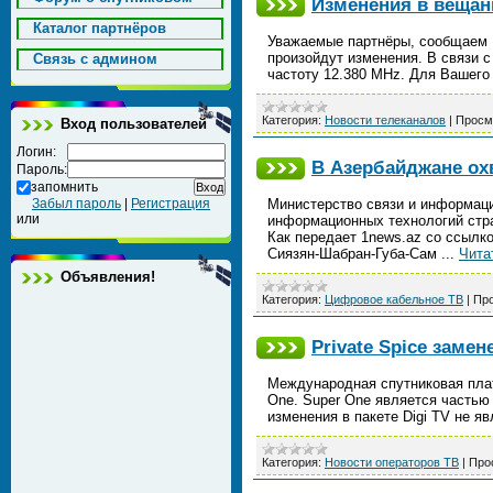
Изменения в вещан
Каталог партнёров
Уважаемые партнёры, сообщаем В
произойдут изменения. В связи 
Cвязь с админом
частоту 12.380 MHz. Для Вашего
Категория:
Новости телеканалов
|
Просм
Вход пользователей
Логин:
В Азербайджане ох
Пароль:
запомнить
Забыл пароль
|
Регистрация
Министерство связи и информаци
или
информационных технологий стр
Как передает 1news.az со ссылк
Сиязян-Шабран-Губа-Сам
...
Чита
Объявления!
Категория:
Цифровое кабельное ТВ
|
Про
Private Spice заме
Международная спутниковая плат
One. Super One является частью
изменения в пакете Digi TV не я
Категория:
Новости операторов ТВ
|
Про