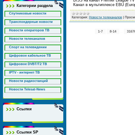
BISS на канал Premier League TV
Канал в мультиплексе EBU (Euro
Категории раздела
Спутниковые новости
Категория:
Новости телеканалов
|
Просм
Транспондерные новости
Новости операторов ТВ
...
1-7
8-14
3167
Новости телеканалов
Спорт на телевидении
Цифровое кабельное ТВ
Цифровое DVBT/T2 ТВ
IPTV - интернет ТВ
Новости радиостанций
Новости Telesat-News
Ссылки
Ссылки SP