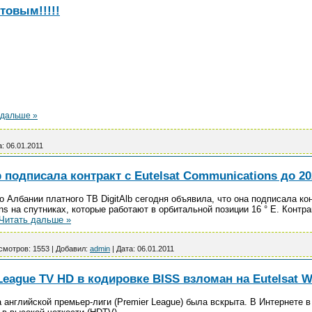
товым!!!!!
 дальше »
а:
06.01.2011
 подписала контракт с Eutelsat Communications до 20
 Албании платного ТВ DigitAlb сегодня объявила, что она подписала кон
ns на спутниках, которые работают в орбитальной позиции 16 ° E. Контра
Читать дальше »
смотров:
1553
|
Добавил:
admin
|
Дата:
06.01.2011
League TV HD в кодировке BISS взломан на Eutelsat W
 английской премьер-лиги (Premier League) была вскрыта. В Интернете 