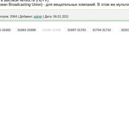
 в высокой четкости (HDTV).
pean Broadcasting Union) - для вещательных компаний. В этом же мульт
отров:
2064
|
Добавил:
admin
|
Дата:
06.01.2011
...
6-31682
31683-31689
31690-31696
31697-31703
31704-31710
3225