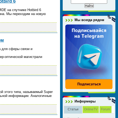
tbird 6
DE на спутнике Hotbird 6
пна. Мы переходим на новую
Мы всегда рядом
ем
а для сферы связи и
ер-оптической магистрали
ой этого типа, называемый Super
льной информации. Аналогичные
Информеры
Статьи
OnlineTV
Forum