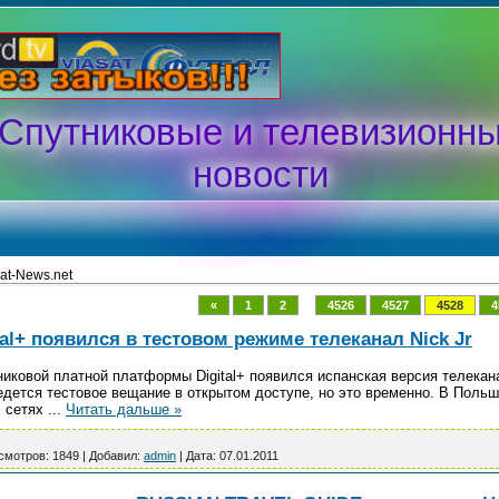
Спутниковые и телевизионн
новости
at-News.net
...
«
1
2
4526
4527
4528
4
al+ появился в тестовом режиме телеканал Nick Jr
никовой платной платформы Digital+ появился испанская версия телекан
едется тестовое вещание в открытом доступе, но это временно. В Польш
х сетях
...
Читать дальше »
смотров:
1849
|
Добавил:
admin
|
Дата:
07.01.2011