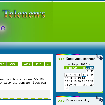
ые
Календарь записей
...
529
4530
4609
4610
»
«
Август 2026
»
Пн
Вт
Ср
Чт
Пт
Сб
Вс
1
2
3
4
5
6
7
8
9
15
16
10
11
12
13
14
ала Nick Jr на спутнике ASTRA
17
18
19
20
21
22
23
е, канал был запущен 1 октября
24
25
26
27
28
29
30
31
Поиск по сайту