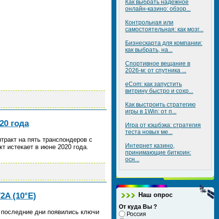
Как выбрать надежное
онлайн-казино: обзор...
Контрольная или
самостоятельная: как мозг...
Бизнескарта для компании:
как выбрать, на...
Спортивное вещание в
2026-м: от спутника ...
eCom: как запустить
витрину быстро и сохр...
Как выстроить стратегию
игры в 1Win: от п...
20 года
Игра от кэшбэка: стратегия
теста новых ме...
тракт на пять транспондеров с
Интернет казино,
кт истекает в июне 2020 года.
принимающие биткоин:
осн...
2A (10°E)
Наш опрос
От куда Вы ?
в последние дни появились ключи
Россия