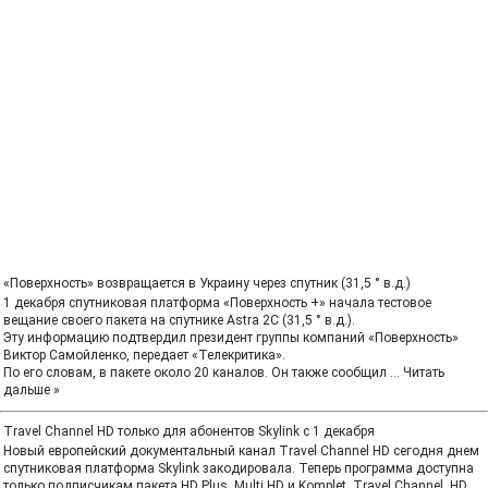
«Поверхность» возвращается в Украину через спутник (31,5 ° в.д.)
1 декабря спутниковая платформа «Поверхность +» начала тестовое
вещание своего пакета на спутнике Astra 2C (31,5 ° в.д.).
Эту информацию подтвердил президент группы компаний «Поверхность»
Виктор Самойленко, передает «Телекритика».
По его словам, в пакете около 20 каналов. Он также сообщил
...
Читать
дальше »
Travel Channel HD только для абонентов Skylink с 1 декабря
Новый европейский документальный канал Travel Channel HD сегодня днем
спутниковая платформа Skylink закодировала. Теперь программа доступна
только подписчикам пакета HD Plus, Multi HD и Komplet. Travel Channel HD