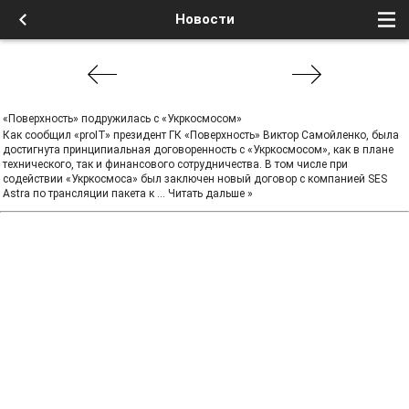
Новости
«Поверхность» подружилась с «Укркосмосом»
Как сообщил «proIT» президент ГК «Поверхность» Виктор Самойленко, была
достигнута принципиальная договоренность с «Укркосмосом», как в плане
технического, так и финансового сотрудничества. В том числе при
содействии «Укркосмоса» был заключен новый договор с компанией SES
Astra по трансляции пакета к
...
Читать дальше »