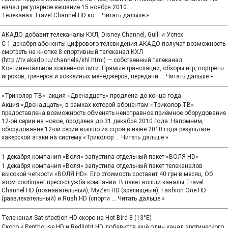
начал регулярное вещание 15 ноября 2010.
Телеканал Travel Channel HD ко
...
Читать дальше »
АКАДО добавит телеканалы КХЛ, Disney Channel, Gulli и Успех
С 1 декабря абоненты цифрового телевидения АКАДО получат возможность
смотреть на кнопке 8 спортивный телеканал КХЛ
(http://tv.akado.ru/channels/khl.html) — собственный телеканал
Континентальной хоккейной лиги. Прямые трансляции, обзоры игр, портреты
игроков, тренеров и хоккейных менеджеров, передачи
...
Читать дальше »
«Триколор ТВ»: акция «Двенадцать» продлена до конца года
Акция «Двенадцать», в рамках которой абонентам «Триколор ТВ»
предоставлена возможность обменять неисправное приёмное оборудование
12-ой серии на новое, продлена до 31 декабря 2010 года. Напомним,
оборудование 12-ой серии вышло из строя в июне 2010 года результате
хакерской атаки на систему «Триколор
...
Читать дальше »
1 декабря компания «Воля» запустила отдельный пакет «ВОЛЯ HD»
1 декабря компания «Воля» запустила отдельный пакет телеканалов
высокой четкости «ВОЛЯ HD». Его стоимость составит 40 грн в месяц. Об
этом сообщает пресс-служба компании. В пакет вошли каналы Travel
Channel HD (познавательный), MyZen HD (зрелищный), Fashion One HD
(развлекательный) и Rush HD (спорти
...
Читать дальше »
Телеканал Satisfaction HD скоро на Hot Bird 8 (13°E)
Скоро к Penthouse HD и Redlight HD добавится ещё один канал эротического