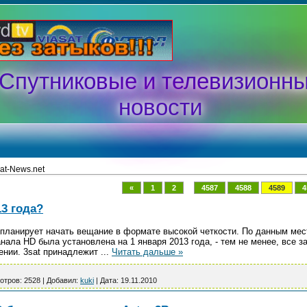
Спутниковые и телевизионн
новости
at-News.net
...
«
1
2
4587
4588
4589
4
13 года?
 планирует начать вещание в формате высокой четкости. По данным ме
нала HD была установлена на 1 января 2013 года, - тем не менее, все з
лении. 3sat принадлежит
...
Читать дальше »
отров:
2528
|
Добавил:
kuki
|
Дата:
19.11.2010