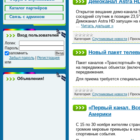
Демоканал Astra HD
Каталог партнёров
Открытое вещание демо-канала SE
соседний спутник в позиции 23,5
Cвязь с админом
Демоканал Astra HD запущен на 
...
Читать дальше »
Вход пользователей
Категория:
Спутниковые новости
|
Просм
Логин:
Пароль:
Новый пакет телев
запомнить
Забыл пароль
|
Регистрация
или
Пакет каналов «Транспортный» 
на передвижных объектах (включ
передвижения.
Объявления!
Для приема требуется специаль
Категория:
Спутниковые новости
|
Просм
«Первый канал. Все
Америки
С 15 по 30 ноября жителям стра
громкие мировые премьеры в кач
спортивные события.