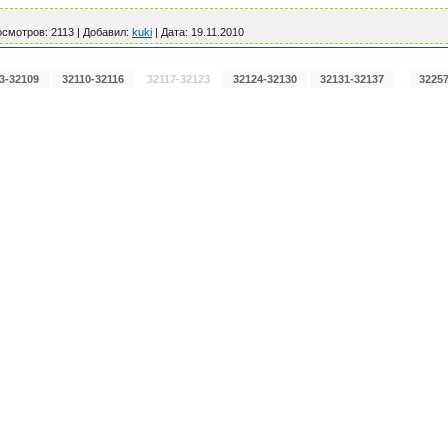
смотров:
2113
|
Добавил:
kuki
|
Дата:
19.11.2010
...
3-32109
32110-32116
32117-32123
32124-32130
32131-32137
32257