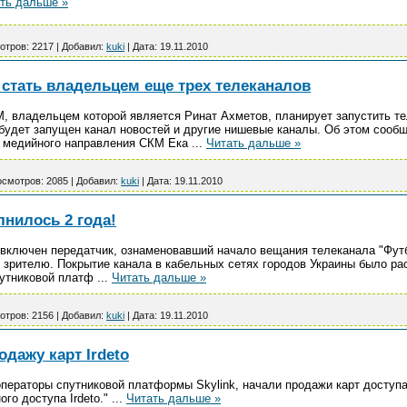
ть дальше »
отров:
2217
|
Добавил:
kuki
|
Дата:
19.11.2010
 стать владельцем еще трех телеканалов
М, владельцем которой является Ринат Ахметов, планирует запустить т
будет запущен канал новостей и другие нишевые каналы. Об этом сообщ
р медийного направления СКМ Ека
...
Читать дальше »
смотров:
2085
|
Добавил:
kuki
|
Дата:
19.11.2010
нилось 2 года!
 включен передатчик, ознаменовавший начало вещания телеканала "Футб
 зрителю. Покрытие канала в кабельных сетях городов Украины было ра
путниковой платф
...
Читать дальше »
отров:
2156
|
Добавил:
kuki
|
Дата:
19.11.2010
одажу карт Irdeto
операторы спутниковой платформы Skylink, начали продажи карт доступа
го доступа Irdeto."
...
Читать дальше »