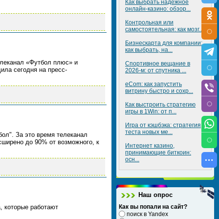
Как выбрать надежное
онлайн-казино: обзор...
Контрольная или
самостоятельная: как мозг...
Бизнескарта для компании:
как выбрать, на...
елеканал «Футбол плюс» и
Спортивное вещание в
ила сегодня на пресс-
2026-м: от спутника ...
eCom: как запустить
витрину быстро и сохр...
Как выстроить стратегию
игры в 1Win: от п...
Игра от кэшбэка: стратегия
теста новых ме...
ол". За это время телеканал
сширено до 90% от возможного, к
Интернет казино,
принимающие биткоин:
осн...
Наш опрос
, которые работают
Как вы попали на сайт?
поиск в Yandex