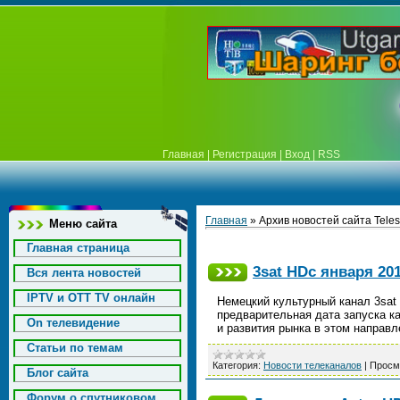
Главная
|
Регистрация
|
Вход
|
RSS
Главная
»
Архив новостей сайта Teles
Меню сайта
Главная страница
3sat HDс января 20
Вся лента новостей
IPTV и OTT TV онлайн
Немецкий культурный канал 3sat
предварительная дата запуска ка
On телевидение
и развития рынка в этом направ
Статьи по темам
Категория:
Новости телеканалов
|
Просм
Блог сайта
Форум о спутниковом