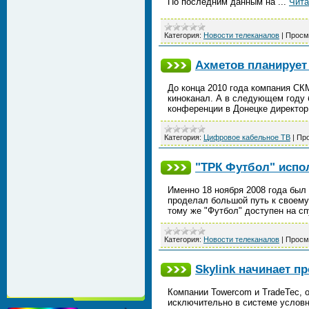
По последним данным на
...
Чита
Категория:
Новости телеканалов
|
Просм
Ахметов планирует
До конца 2010 года компания СК
киноканал. А в следующем году 
конференции в Донецке директо
Категория:
Цифровое кабельное ТВ
|
Про
"ТРК Футбол" испол
Именно 18 ноября 2008 года был
проделал большой путь к своему
тому же "Футбол" доступен на с
Категория:
Новости телеканалов
|
Просм
Skylink начинает пр
Компании Towercom и TradeTec, 
исключительно в системе условно