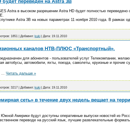
 будет переведен на Astra 3B
S Astra в высоком разрешении Astra HD будет полностью переведено со
°Е.
спутнике Astra 3B на новых параметрах 11 ноября 2010 года. В рамках
отров:
1851
|
Добавил:
kuki
|
Дата:
19.11.2010
изионных каналов НТВ-ПЛЮС «Транспортный».
предназначен для абонентов - пользователей услуг Телекомпании, жел
ая автобусы, автомобили, яхты, поезда, самолеты, круизные и прочие 
н
...
Читать дальше »
отров:
3217
|
Добавил:
kuki
|
Дата:
19.11.2010
мирная сеть» в течение двух недель вещает на терр
н Южной Америки будут доступны оперативные выпуски новостей из Росс
ественном переводе на русский язык, лучшие развлекательные формат