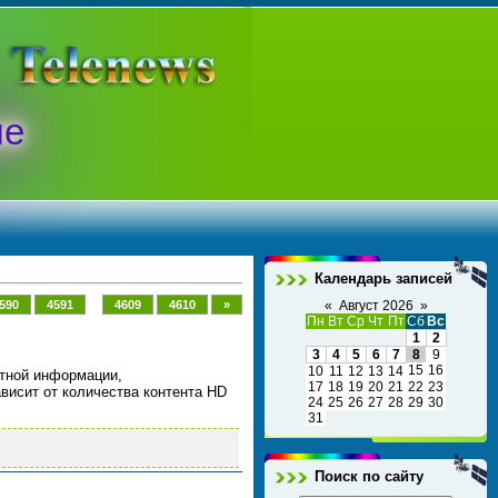
ые
Календарь записей
...
590
4591
4609
4610
»
«
Август 2026
»
Пн
Вт
Ср
Чт
Пт
Сб
Вс
1
2
3
4
5
6
7
8
9
15
16
10
11
12
13
14
стной информации,
17
18
19
20
21
22
23
ависит от количества контента HD
24
25
26
27
28
29
30
31
Поиск по сайту