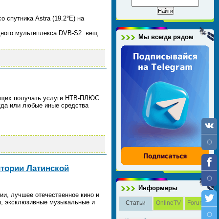
 спутника Astra (19.2°E) на
 одного мультиплекса DVB-S2 вещ
Мы всегда рядом
ающих получать услуги НТВ-ПЛЮС
суда или любые иные средства
итории Латинской
Информеры
ии, лучшее отечественное кино и
ы, эксклюзивные музыкальные и
Статьи
OnlineTV
Forum