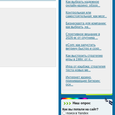
Как выбрать надежное
онлайн-казино: обзор...
Контрольная или
самостоятельная: как мозг...
Бизнескарта для компании:
как выбрать, на...
Спортивное вещание в
2026-м: от спутника ...
eCom: как запустить
витрину быстро и сохр...
Как выстроить стратегию
игры в 1Win: от п...
Игра от кэшбэка: стратегия
теста новых ме...
Интернет казино,
принимающие биткоин:
осн...
Наш опрос
Как вы попали на сайт?
поиск в Yandex