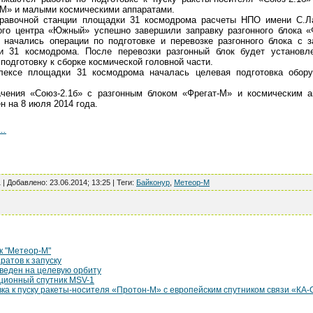
-М» и малыми космическими аппаратами.
правочной станции площадки 31 космодрома расчеты НПО имени С.Ла
ого центра «Южный» успешно завершили заправку разгонного блока «
 начались операции по подготовке и перевозке разгонного блока с з
и 31 космодрома. После перевозки разгонный блок будет установл
подготовку к сборке космической головной части.
лексе площадки 31 космодрома началась целевая подготовка обору
у.
ачения «Союз-2.1б» с разгонным блоком «Фрегат-М» и космическим
 на 8 июля 2014 года.
..
1 |
Добавлено
:
23.06.2014; 13:25
|
Теги
:
Байконур
,
Метеор-М
ик "Метеор-М"
ратов к запуску
веден на целевую орбиту
ционный спутник MSV-1
ка к пуску ракеты-носителя «Протон-М» с европейским спутником связи «КА-