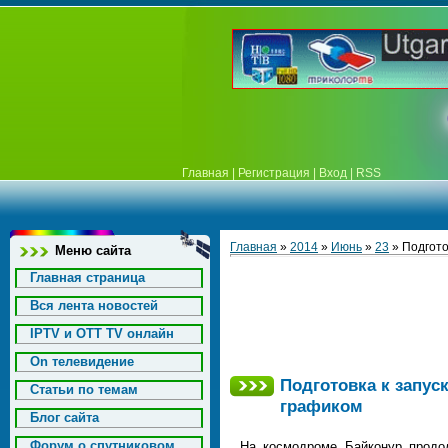
Главная
|
Регистрация
|
Вход
|
RSS
Главная
»
2014
»
Июнь
»
23
» Подгото
Меню сайта
Главная страница
Вся лента новостей
IPTV и OTT TV онлайн
On телевидение
Подготовка к запус
Статьи по темам
графиком
Блог сайта
Форум о спутниковом
На космодроме Байконур продол