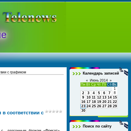
ые
твии с графиком
Календарь записей
«
Июнь 2014
»
Пн
Вт
Ср
Чт
Пт
Сб
Вс
1
8
2
3
4
5
6
7
9
10
11
12
13
14
15
16
17
18
19
20
21
22
23
24
25
26
27
28
29
30
 в соответствии с
Поиск по сайту
» с разгонным блоком «Фрегат»,