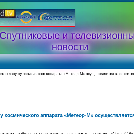
Спутниковые и телевизионн
новости
вка к запуску космического аппарата «Метеор-М» осуществляется в соответс
ку космического аппарата «Метеор-М» осуществляется
жаются работы по подготовке к пуску ракеты-носителя «Союз-2.1б