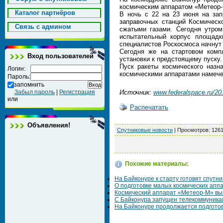
космическим аппаратом «Метеор
Каталог партнёров
В ночь с 22 на 23 июня на за
заправочных станций Космическ
Cвязь с админом
сжатыми газами. Сегодня утром
испытательный корпус площадк
специалистов Роскосмоса начнут 
Сегодня же на стартовом комп
Вход пользователей
установки к предстоящему пуск
Пуск ракеты космического назн
Логин:
космическими аппаратами намечен
Пароль:
запомнить
Забыл пароль
|
Регистрация
Источник:
www.federalspace.ru/20.
или
Распечатать
Объявления!
Спутниковые новости
|
Просмотров
: 126
Похожие материалы:
На Байконуре к старту готовят спутн
О подготовке малых космических аппа
Космический аппарат «Метеор-М» вы
С Байконура запущен телекоммуника
На Байконуре продолжается подготов