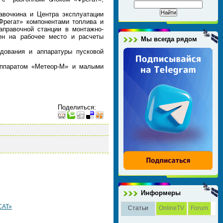
вочкина и Центра эксплуатации
Фрегат» компонентами топлива и
аправочной станции в монтажно-
ен на рабочее место и расчеты
Мы всегда рядом
дования и аппаратуры пусковой
 аппаратом «Метеор-М» и малыми
Поделиться
:
Информеры
САТ»
Статьи
OnlineTV
Forum