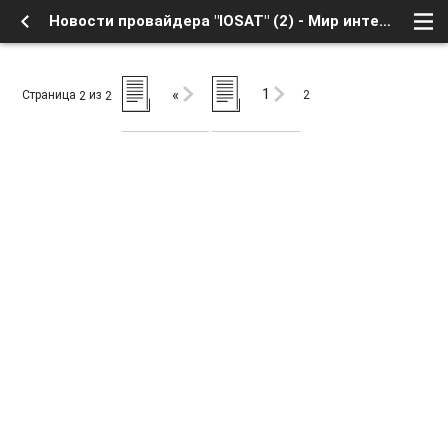
Новости провайдера "IOSAT" (2) - Мир интернета - Новости провайдеров спутникового интернета - Форум о Спутниковом Телевидении
1
«
Страница
из
2
2
2