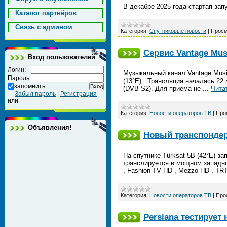
В декабре 2025 года стартап за
Каталог партнёров
Cвязь с админом
Категория:
Спутниковые новости
|
Просм
Сервис Vantage Mus
Вход пользователей
Логин:
Музыкальный канал Vantage Musi
Пароль:
(13°E) . Трансляция началась 22 
запомнить
(DVB-S2). Для приема не
...
Чита
Забыл пароль
|
Регистрация
или
Категория:
Новости операторов ТВ
|
Про
Объявления!
Новый транспондер 
На спутнике Türksat 5B (42°E) з
транслируется в мощном западном 
, Fashion TV HD , Mezzo HD , TR
Категория:
Новости операторов ТВ
|
Про
Persiana тестируе