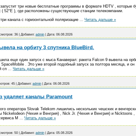
е запустит три новые бесплатные программы в формате HDTV , которые б
 ( 52°E ), где расположены существующие станции телекомпании.
 три канала с горизонтальной поляризацие
...
Читать дальше »
смотров:
36
|
Добавил:
admin
|
Дата:
06.08.2026
вела на орбиту 3 спутника BlueBird.
ла еще один запуск с мыса Канаверал: ракета Falcon 9 вывела на орбит
 SpaceMobile . Это уже второй подобный запуск за полтора месяца, и он
й сп
...
Читать дальше »
отров:
45
|
Добавил:
admin
|
Дата:
06.08.2026
р удаляет каналы Paramount
ого оператора Slovak Telekom лишились нескольких чешских и венгерс
 Nickelodeon (Чехия и Венгрия) , Nick Jr. (Чехия и Венгрия) и Nicktoons 
-сервиса M
...
Читать дальше »
смотров:
50
|
Добавил:
admin
|
Дата:
05.08.2026