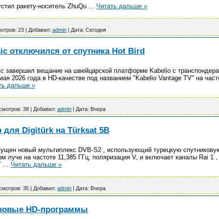
пустил ракету-носитель ZhuQu
...
Читать дальше »
отров:
23
|
Добавил:
admin
|
Дата:
Сегодня
ic отключился от спутника Hot Bird
c завершил вещание на швейцарской платформе Kabelio с транспондера с
мая 2026 года в HD-качестве под названием "Kabelio Vantage TV" на част
ть дальше »
смотров:
38
|
Добавил:
admin
|
Дата:
Вчера
для Digitürk на Türksat 5B
апущен новый мультиплекс DVB-S2 , использующий турецкую спутниковую
луче на частоте 11,385 ГГц, поляризация V, и включает каналы Rai 1 , 
T
...
Читать дальше »
смотров:
35
|
Добавил:
admin
|
Дата:
Вчера
т новые HD-программы