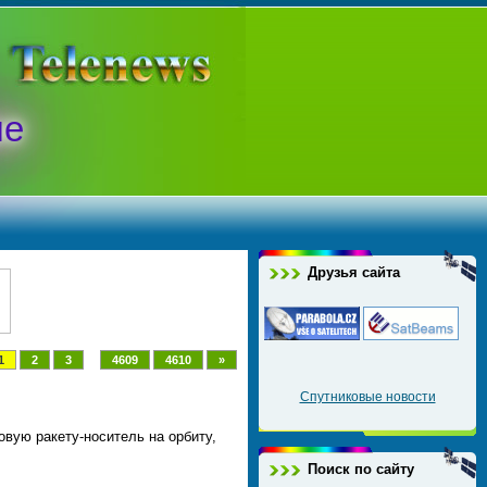
ые
Друзья сайта
...
1
2
3
4609
4610
»
Спутниковые новости
овую ракету-носитель на орбиту,
Поиск по сайту