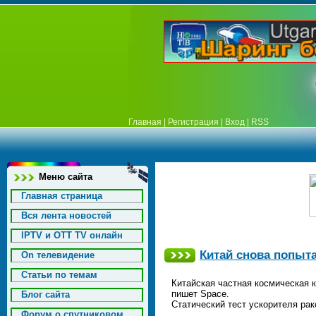
Главная
|
Регистрация
|
Вход
|
RSS
Меню сайта
Главная страница
Вся лента новостей
IPTV и OTT TV онлайн
Китай снова попыта
On телевидение
Статьи по темам
Китайская частная космическая к
пишет Space.
Блог сайта
Статический тест ускорителя ра
Форум о спутниковом