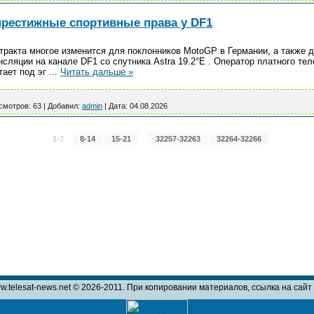
престижные спортивные права у DF1
нтракта многое изменится для поклонников MotoGP в Германии, а также 
сляции на канале DF1 со спутника Astra 19.2°E . Оператор платного тел
тает под эг
...
Читать дальше »
смотров:
63
|
Добавил:
admin
|
Дата:
04.08.2026
...
1-7
8-14
15-21
32257-32263
32264-32266
w.telesat-news.net © 2026-2011. При копировании материалов, ссылка на сай