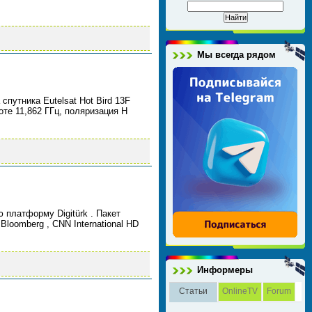
Мы всегда рядом
путника Eutelsat Hot Bird 13F
оте 11,862 ГГц, поляризация H
 платформу Digitürk . Пакет
Bloomberg , CNN International HD
Информеры
Статьи
OnlineTV
Forum