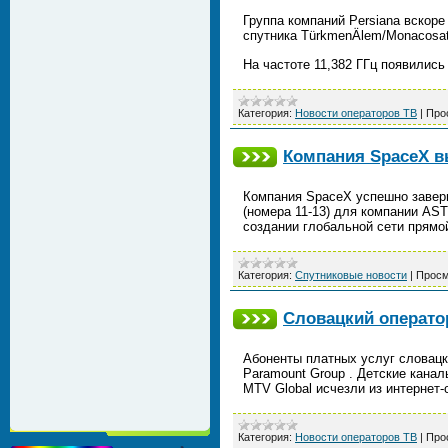
Группа компаний Persiana вскор
спутника TürkmenÄlem/Monacosat
На частоте 11,382 ГГц появились
Категория:
Новости операторов ТВ
|
Про
Компания SpaceX вы
Компания SpaceX успешно заверши
(номера 11-13) для компании AST
создании глобальной сети прямо
Категория:
Спутниковые новости
|
Просм
Словацкий операто
Абоненты платных услуг словацк
Paramount Group . Детские каналы
MTV Global исчезли из интернет
Категория:
Новости операторов ТВ
|
Про