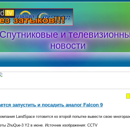
Спутниковые и телевизионн
новости
ется запустить и посадить аналог Falcon 9
омпания LandSpace готовится ко второй попытке вывести свою многораз
кеты ZhuQue-3 Y2 в июне. Источник изображения: CCTV