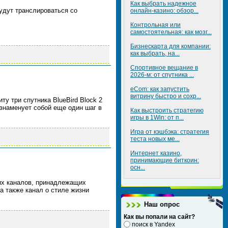
Как выбрать надежное
удут транслироваться со
онлайн-казино: обзор...
Контрольная или
самостоятельная: как мозг...
Бизнескарта для компании:
как выбрать, на...
Спортивное вещание в
2026-м: от спутника ...
eCom: как запустить
витрину быстро и сохр...
у три спутника BlueBird Block 2
 знаменует собой еще один шаг в
Как выстроить стратегию
игры в 1Win: от п...
Игра от кэшбэка: стратегия
теста новых ме...
Интернет казино,
принимающие биткоин:
осн...
ких каналов, принадлежащих
, а также канал о стиле жизни
Наш опрос
Как вы попали на сайт?
поиск в Yandex