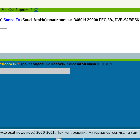
01:20 | Сообщение #
32
),
Sunna TV
(Saudi Arabia) появились на 3460 H 29900 FEC 3/4, DVB-S2/8PS
е новости
»
Транспондерные новости Koreasat 5/Palapa D, 113.0°E
w.telesat-news.net © 2026-2011. При копировании материалов, ссылка на сай