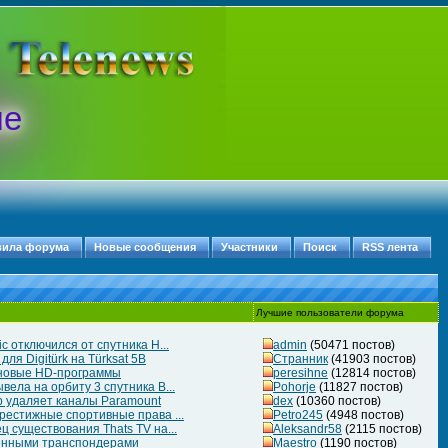
ые
вила форума
Новые сообщения
Участники
Поиск
RSS лента
Лучшие пользователи форума
c отключился от спутника H...
admin
(50471 постов)
ля Digitürk на Türksat 5B
Странник
(41903 постов)
 новые HD-программы
peresihne
(12814 постов)
ела на орбиту 3 спутника B...
Pohorje
(11827 постов)
 удаляет каналы Paramount
dex
(10360 постов)
рестижные спортивные права ...
Petro245
(4948 постов)
 существования Thats TV на...
Aleksandr58
(2115 постов)
ченными транспондерами
Maestro
(1190 постов)