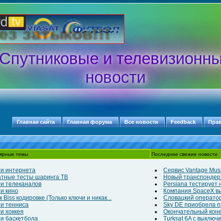
Спутниковые и телевизионн
новости
Главная сайта
Главная форума
Все новости
Feedback
Пра
ярные темы
Последние свежие новости
и интернета
Сервис Vantage Musi
тные тесты шаринга ТВ
Новый транспондер д
и телеканалов
Persiana тестирует
и кино
Компания SpaceX выв
 Biss кодировке (Только ключи и никак...
Словацкий оператор
и тенниса
Sky DE приобрела п
и хоккея
Окончательный конец
и баскетбола
Turksat 6A с выклю