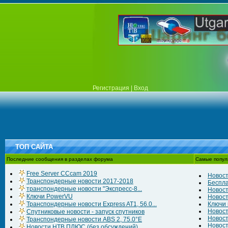
Регистрация
|
Вход
ТОП САЙТА
Последние сообщения в разделах форума
Самые попул
Free Server CCcam 2019
Новост
Транспондерные новости 2017-2018
Беспла
транспондерные новости "Экспресс-8...
Новост
Ключи PowerVU
Новост
Транспондерные новости Express AT1, 56.0...
Ключи к
Новост
Спутниковые новости - запуск спутников
Новост
Транспондерные новости ABS 2, 75.0°E
Новост
Новости НТВ ПЛЮС (без обсуждений)