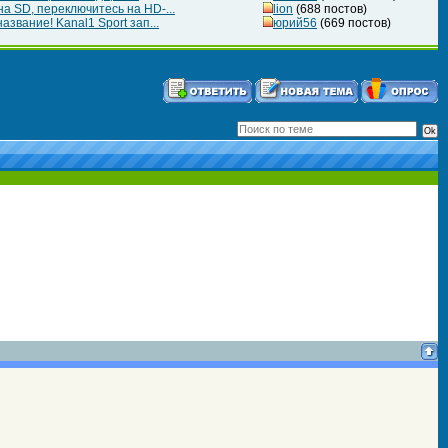
а SD, переключитесь на HD-...
lion
(688 постов)
азвание! Kanal1 Sport зап...
юрий56
(669 постов)