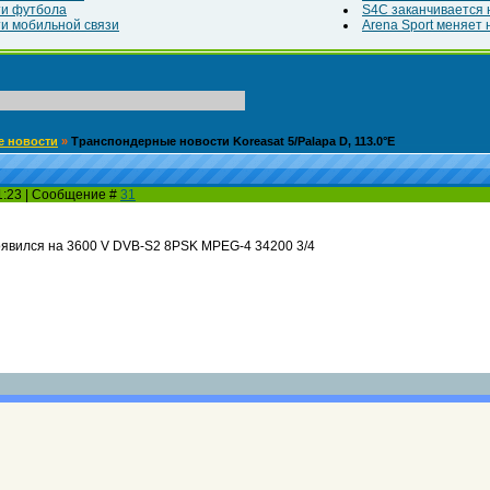
ти футбола
S4C заканчивается н
и мобильной связи
Arena Sport меняет н
е новости
»
Транспондерные новости Koreasat 5/Palapa D, 113.0°E
11:23 | Сообщение #
31
явился на 3600 V DVB-S2 8PSK MPEG-4 34200 3/4