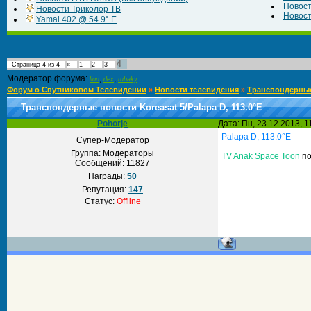
Новос
Новости Триколор ТВ
Новост
Yamal 402 @ 54.9° E
4
Страница
4
из
4
«
1
2
3
Модератор форума:
,
,
lion
dex
rubaky
Форум о Спутниковом Телевидении
»
Новости телевидения
»
Транспондерны
Транспондерные новости Koreasat 5/Palapa D, 113.0°E
Pohorje
Дата: Пн, 23.12.2013, 
Palapa D, 113.0°E
Супер-Модератор
Группа: Модераторы
TV Anak Space Toon
по
Сообщений:
11827
Награды:
50
Репутация:
147
Статус:
Offline