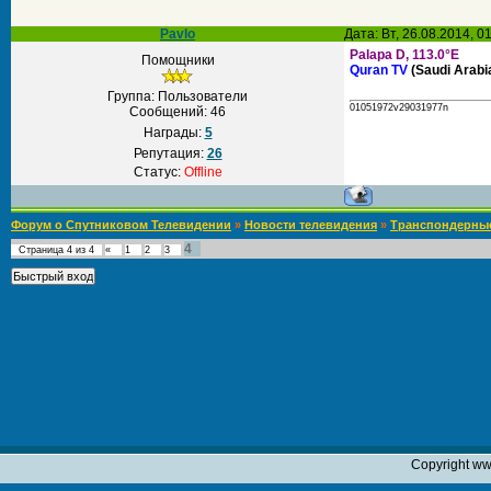
Pavlo
Дата: Вт, 26.08.2014, 
Palapa D, 113.0°E
Помощники
Quran TV
(Saudi Arabia
Группа: Пользователи
01051972v29031977n
Сообщений:
46
Награды:
5
Репутация:
26
Статус:
Offline
Форум о Спутниковом Телевидении
»
Новости телевидения
»
Транспондерны
4
Страница
4
из
4
«
1
2
3
Copyright ww