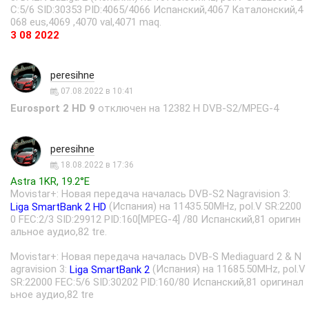
C:5/6 SID:30353 PID:4065/4066 Испанский,4067 Каталонский,4
068 eus,4069 ,4070 val,4071 maq.
3 08 2022
peresihne
07.08.2022 в 10:41
Eurosport 2 HD 9
отключен на 12382 H DVB-S2/MPEG-4
peresihne
18.08.2022 в 17:36
Astra 1KR, 19.2°E
Movistar+: Новая передача началась DVB-S2 Nagravision 3:
(Испания) на 11435.50MHz, pol.V SR:2200
Liga SmartBank 2 HD
0 FEC:2/3 SID:29912 PID:160[MPEG-4] /80 Испанский,81 оригин
альное аудио,82 tre.
Movistar+: Новая передача началась DVB-S Mediaguard 2 & N
agravision 3:
(Испания) на 11685.50MHz, pol.V
Liga SmartBank 2
SR:22000 FEC:5/6 SID:30202 PID:160/80 Испанский,81 оригинал
ьное аудио,82 tre