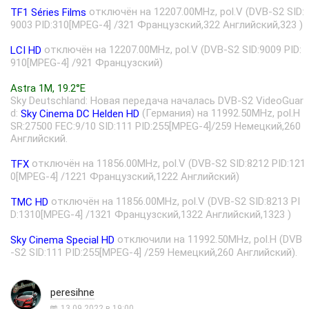
отключён на 12207.00MHz, pol.V (DVB-S2 SID:
TF1 Séries Films
9003 PID:310[MPEG-4] /321 Французский,322 Английский,323 )
отключён на 12207.00MHz, pol.V (DVB-S2 SID:9009 PID:
LCI HD
910[MPEG-4] /921 Французский)
Astra 1M, 19.2°E
Sky Deutschland: Новая передача началась DVB-S2 VideoGuar
d:
(Германия) на 11992.50MHz, pol.H
Sky Cinema DC Helden HD
SR:27500 FEC:9/10 SID:111 PID:255[MPEG-4]/259 Немецкий,260
Английский.
отключён на 11856.00MHz, pol.V (DVB-S2 SID:8212 PID:121
TFX
0[MPEG-4] /1221 Французский,1222 Английский)
отключён на 11856.00MHz, pol.V (DVB-S2 SID:8213 PI
TMC HD
D:1310[MPEG-4] /1321 Французский,1322 Английский,1323 )
отключили на 11992.50MHz, pol.H (DVB
Sky Cinema Special HD
-S2 SID:111 PID:255[MPEG-4] /259 Немецкий,260 Английский).
peresihne
13.09.2022 в 19:00