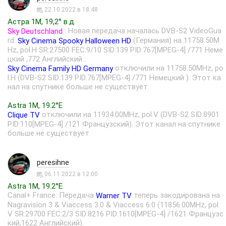
22.10.2022 в 18:48
Астра 1М, 19,2° в.д.
: Новая передача началась DVB-S2 VideoGua
Sky Deutschland
rd:
(Германия) на 11758.50M
Sky Cinema Spooky Halloween HD
Hz, pol.H SR:27500 FEC:9/10 SID:139 PID:767[MPEG-4] /771 Неме
цкий ,772 Английский .
отключили на 11758.50MHz, po
Sky Cinema Family HD Germany
l.H (DVB-S2 SID:139 PID:767[MPEG-4] /771 Немецкий ). Этот ка
нал на спутнике больше не существует
Astra 1M, 19.2°E
отключили на 11934.00MHz, pol.V (DVB-S2 SID:8901
Clique TV
PID:110[MPEG-4] /121 Французский). Этот канал на спутнике
больше не существует
peresihne
06.11.2022 в 12:00
Astra 1M, 19.2°E
Canal+ France: Передача
теперь закодирована на
Warner TV
Nagravision 3 & Viaccess 3.0 & Viaccess 6.0 (11856.00MHz, pol.
V SR:29700 FEC:2/3 SID:8216 PID:1610[MPEG-4] /1621 Французс
кий,1622 Английский).