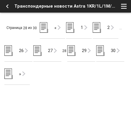
Транспондерные новости Astra 1KR/1L/1M/1N, 19.2°E (28) - Новости телевидения - Транспондерные новости - Форум о Спутниковом Телевидении
1
2
«
Страница
из
28
30
…
26
27
29
30
28
»