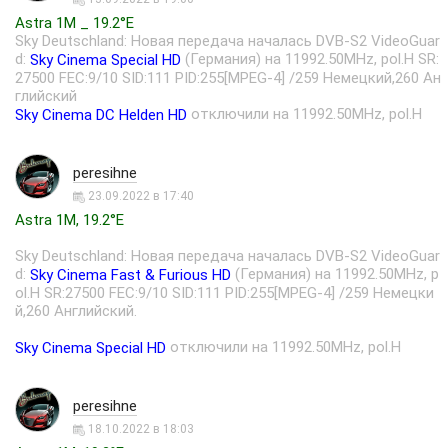
Astra 1M _ 19.2°E
Sky Deutschland: Новая передача началась DVB-S2 VideoGuar
d:
(Германия) на 11992.50MHz, pol.H SR:
Sky Cinema Special HD
27500 FEC:9/10 SID:111 PID:255[MPEG-4] /259 Немецкий,260 Ан
глийский
отключили на 11992.50MHz, pol.H
Sky Cinema DC Helden HD
peresihne
23.09.2022 в 17:40
Astra 1M, 19.2°E
Sky Deutschland: Новая передача началась DVB-S2 VideoGuar
d:
(Германия) на 11992.50MHz, p
Sky Cinema Fast & Furious HD
ol.H SR:27500 FEC:9/10 SID:111 PID:255[MPEG-4] /259 Немецки
й,260 Английский.
отключили на 11992.50MHz, pol.H
Sky Cinema Special HD
peresihne
18.10.2022 в 18:03