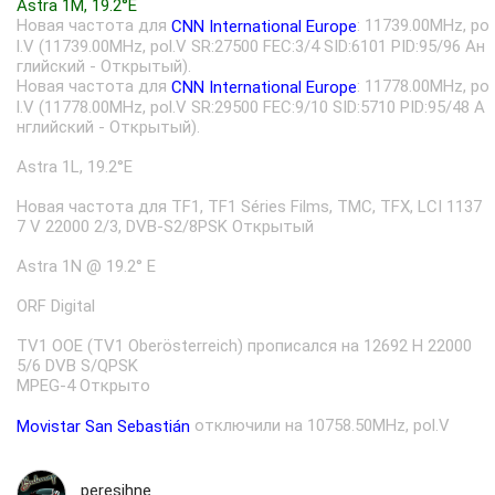
Astra 1M, 19.2°E
Новая частота для
: 11739.00MHz, po
CNN International Europe
l.V (11739.00MHz, pol.V SR:27500 FEC:3/4 SID:6101 PID:95/96 Ан
глийский - Открытый).
Новая частота для
: 11778.00MHz, po
CNN International Europe
l.V (11778.00MHz, pol.V SR:29500 FEC:9/10 SID:5710 PID:95/48 А
нглийский - Открытый).
Astra 1L, 19.2°E
Новая частота для TF1, TF1 Séries Films, TMC, TFX, LCI 1137
7 V 22000 2/3, DVB-S2/8PSK Открытый
Astra 1N @ 19.2° E
ORF Digital
TV1 OOE (TV1 Oberösterreich) прописался на 12692 H 22000
5/6 DVB S/QPSK
MPEG-4 Открытo
отключили на 10758.50MHz, pol.V
Movistar San Sebastián
peresihne