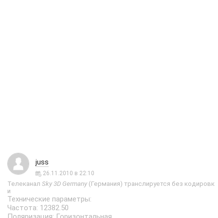
juss
26.11.2010 в 22:10
Телеканал
Sky 3D Germany
(Германия) транслируется без кодировк
и
Технические параметры:
Частота: 12382.50
Поляризация: Горизонтальная