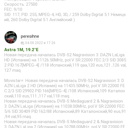
Скорость: 27500
FEC: 9/10
SID: 117, PID: 255, MPEG-4, HD, 3D, / 259 Dolby Digital 5.1 Немецк
ий, 260 Dolby Digital 5.1 Английский ).
peresihne
04.08.2022 в 17:26
Astra 1M, 19.2°E
Новая передача началась DVB-S2 Nagravision 3: DAZN LaLiga
HD (Испания) на 11126.50MHz, pol.V SR:22000 FEC:2/3 SID:3085
2 PID:167[MPEG-4] /118 Испанский,119 qaa,120 eus,121 ,126 val,
127 maq.
Movistar+: Новая передача началась DVB-S2 Nagravision 3: D
AZN LaLiga 2 HD (Испания) на 11435.50MHz, pol.V SR:22000 FE
C:2/3 SID:29902 PID:166[MPEG-4] /108 Испанский,109 Каталон
ский,110 eus,111 ,117 val,118 maq.
Новая передача началась DVB-S Mediaguard 2 & Nagravision
3: DAZN LaLiga (Испания) на 11038.00MHz, pol.V SR:22000 FEC:
5/6 SID:30409 PID:162/88 Испанский,89 Каталонский,90 eus,91
,94 val,95 maq.
Новая передача началась DVB-S Mediaguard 2 & Nagravision
3: DAZN LaLiga 2 (Испания) на 10788.00MHz, pol.V SR:22000 FE