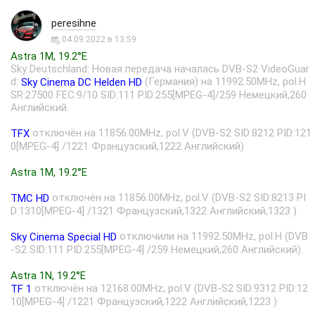
peresihne
04.09.2022 в 13:59
Astra 1M, 19.2°E
Sky Deutschland: Новая передача началась DVB-S2 VideoGuar
d:
(Германия) на 11992.50MHz, pol.H
Sky Cinema DC Helden HD
SR:27500 FEC:9/10 SID:111 PID:255[MPEG-4]/259 Немецкий,260
Английский.
отключён на 11856.00MHz, pol.V (DVB-S2 SID:8212 PID:121
TFX
0[MPEG-4] /1221 Французский,1222 Английский)
Astra 1M, 19.2°E
отключён на 11856.00MHz, pol.V (DVB-S2 SID:8213 PI
TMC HD
D:1310[MPEG-4] /1321 Французский,1322 Английский,1323 )
отключили на 11992.50MHz, pol.H (DVB
Sky Cinema Special HD
-S2 SID:111 PID:255[MPEG-4] /259 Немецкий,260 Английский).
Astra 1N, 19.2°E
отключён на 12168.00MHz, pol.V (DVB-S2 SID:9312 PID:12
TF 1
10[MPEG-4] /1221 Французский,1222 Английский,1223 )