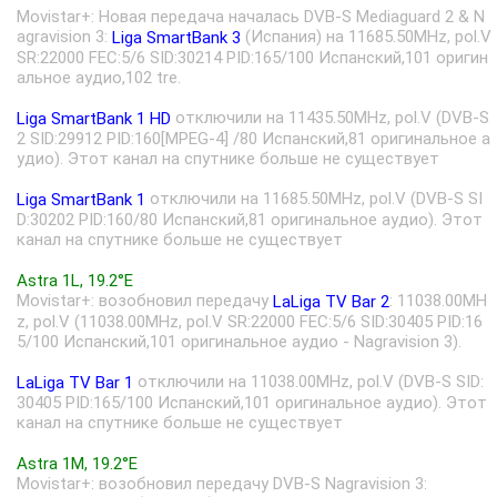
Movistar+: Новая передача началась DVB-S Mediaguard 2 & N
agravision 3:
(Испания) на 11685.50MHz, pol.V
Liga SmartBank 3
SR:22000 FEC:5/6 SID:30214 PID:165/100 Испанский,101 оригин
альное аудио,102 tre.
отключили на 11435.50MHz, pol.V (DVB-S
Liga SmartBank 1 HD
2 SID:29912 PID:160[MPEG-4] /80 Испанский,81 оригинальное а
удио). Этот канал на спутнике больше не существует
отключили на 11685.50MHz, pol.V (DVB-S SI
Liga SmartBank 1
D:30202 PID:160/80 Испанский,81 оригинальное аудио). Этот
канал на спутнике больше не существует
Astra 1L, 19.2°E
Movistar+: возобновил передачу
: 11038.00MH
LaLiga TV Bar 2
z, pol.V (11038.00MHz, pol.V SR:22000 FEC:5/6 SID:30405 PID:16
5/100 Испанский,101 оригинальное аудио - Nagravision 3).
отключили на 11038.00MHz, pol.V (DVB-S SID:
LaLiga TV Bar 1
30405 PID:165/100 Испанский,101 оригинальное аудио). Этот
канал на спутнике больше не существует
Astra 1M, 19.2°E
Movistar+: возобновил передачу DVB-S Nagravision 3: