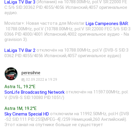
(Испания) на 10788.00MHz, pol.V SR:22000 FE
LaLiga TV Bar 3
C:5/6 SID:30362 PID:4055/4056 Испанский,4057 оригинальное
аудио.
Movistar+: Новая частота для Movistar
Liga Campeones BAR:
10788.00MHz, pol.V (10788.00MHz, pol.V SR:22000 FEC:5/6 SID:3
0366 PID:4000/4001 Испанский,4002 оригинальное аудио - Na
gravision 3).
отключён на 10788.00MHz, pol.V (DVB-S SID:3
LaLiga TV Bar 2
0362 PID:4055/4056 Испанский,4057 оригинальное аудио)
peresihne
02.09.2022 в 19:29
Astra 1L, 19.2°E
отключён на 11597.00MHz, pol.
SonLife Broadcasting Network
V (DVB-S SID:10080 PID:1051/)
Astra 1M, 19.2°E
отключили на 11992.50MHz, pol.H (DVB
Sky Cinema Special HD
-S2 SID:111 PID:255[MPEG-4] /259 Немецкий,260 Английский).
Этот канал на спутнике больше не существует