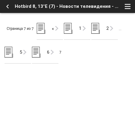
Hotbird 8, 13°E (7) - Новости телевидения - Транспондерные новости - Форум о Спутниковом Телевидении
1
2
«
Страница
из
7
7
…
5
6
7