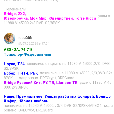
2/8PSK MPEG4 (пока открыто)
Телеканалы
Bridge, 2Х2,
ушли с
Ювелирочка, Мой Мир, Ювелиртрей, Torre Ricca
11980 V 45000 2/3 DVB-S2/8PSK
юрий56
03.06.2026 в 17:54
ABS- 2A, 74.7°E
Триколор-Федеральный
появились открыто на 11980 V 45000 ,2/3, DVB-
Наука, Т24
S2/8PSK
появились на 11980 V 45000 ,2/3,DVB-S2/
Бобёр, ТНТ4, РБК
8PSK кодированo DRECrypt, DREGuard
ушли с 11980 V 45
Bridge Русский Хит, РУ. ТВ, Шансон ТВ
000, 2/3 ,8PSK
Наше, Премиальное, Улицы разбитых фонарей, Большо
й эфир, Чёрная любовь
появились на 12040 V 45000, , 3/4, DVB-S2/8PSK/MPEG4. коди
рованo DRECrypt, DREGuard