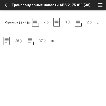
Транспондерные новости ABS 2, 75.0°E (38) - Новости телевидения - Транспондерные новости - Форум о Спутниковом Телевидении
1
2
«
Страница
из
38
38
…
36
37
38