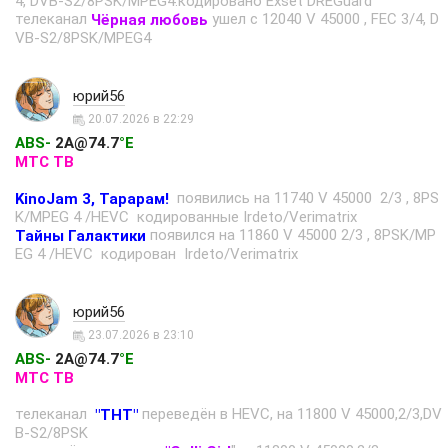
4, DVB-S2/8PSK/MPEG4.кодировано Exset DREGuard
телеканал
ушел с 12040 V 45000 , FEC 3/4, D
Чёрная любовь
VB-S2/8PSK/MPEG4
юрий56
20.07.2026 в 22:29
ABS-
2A@74.7
°E
МТС ТВ
появились на 11740 V 45000 2/3 , 8PS
KinoJam 3, Тарарам!
K/MPEG 4 /HEVC кодированные Irdeto/Verimatrix
появился на 11860 V 45000 2/3 , 8PSK/MP
Тайны Галактики
EG 4 /HEVC кодирован Irdeto/Verimatrix
юрий56
23.07.2026 в 23:10
ABS-
2A@74.7
°E
МТС ТВ
телеканал
переведён в HEVC, на 11800 V 45000,2/3,DV
"ТНТ"
B-S2/8PSK