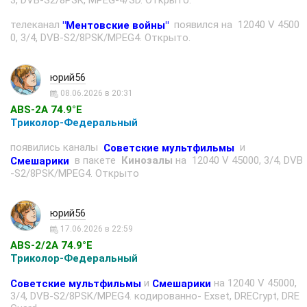
3, DVB-S2/8PSK, MPEG-4/SD. Открыто.
телеканал
появился на 12040 V 4500
"Ментовские войны"
0, 3/4, DVB-S2/8PSK/MPEG4. Открыто.
юрий56
08.06.2026 в 20:31
ABS-2A 74.9°E
Триколор-Федеральный
появились каналы
и
Советские мультфильмы
в пакете
Кинозалы
нa 12040 V 45000, 3/4, DVB
Смешарики
-S2/8PSK/MPEG4. Открыто
юрий56
17.06.2026 в 22:59
ABS-2/2A 74.9°E
Триколор-Федеральный
и
нa 12040 V 45000,
Советские мультфильмы
Смешарики
3/4, DVB-S2/8PSK/MPEG4. кодированно- Exset, DRECrypt, DRE