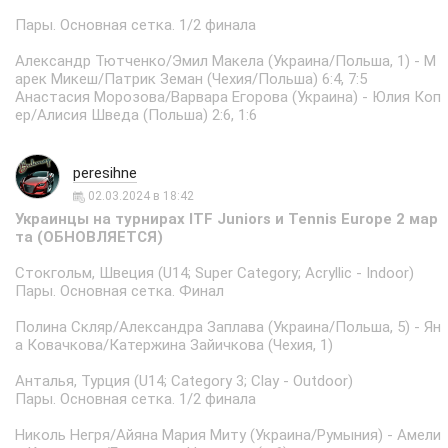
Пары. Основная сетка. 1/2 финала
Александр Тютченко/Эмил Макела (Украина/Польша, 1) - М
арек Микеш/Патрик Земан (Чехия/Польша) 6:4, 7:5
Анастасия Морозова/Варвара Егорова (Украина) - Юлия Коп
ер/Алисия Шведа (Польша) 2:6, 1:6
peresihne
02.03.2024 в 18:42
Украинцы на турнирах ITF Juniors и Tennis Europe 2 мар
та (ОБНОВЛЯЕТСЯ)
Стокгольм, Швеция (U14; Super Category; Acryllic - Indoor)
Пары. Основная сетка. Финал
Полина Скляр/Александра Заплава (Украина/Польша, 5) - Ян
а Ковачкова/Катержина Зайичкова (Чехия, 1)
Анталья, Турция (U14; Category 3; Clay - Outdoor)
Пары. Основная сетка. 1/2 финала
Николь Негря/Айяна Мария Миту (Украина/Румыния) - Амели