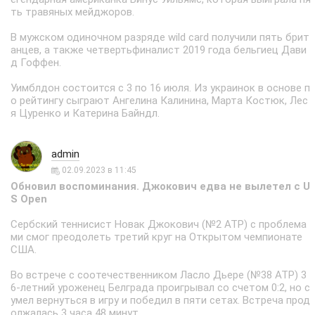
ть травяных мейджоров.
В мужском одиночном разряде wild card получили пять брит
анцев, а также четвертьфиналист 2019 года бельгиец Дави
д Гоффен.
Уимблдон состоится с 3 по 16 июля. Из украинок в основе п
о рейтингу сыграют Ангелина Калинина, Марта Костюк, Лес
я Цуренко и Катерина Байндл.
admin
02.09.2023 в 11:45
Обновил воспоминания. Джокович едва не вылетел с U
S Open
Сербский теннисист Новак Джокович (№2 ATP) с проблема
ми смог преодолеть третий круг на Открытом чемпионате
США.
Во встрече с соотечественником Ласло Дьере (№38 АТР) 3
6-летний уроженец Белграда проигрывал со счетом 0:2, но с
умел вернуться в игру и победил в пяти сетах. Встреча прод
олжалась 3 часа 48 минут.