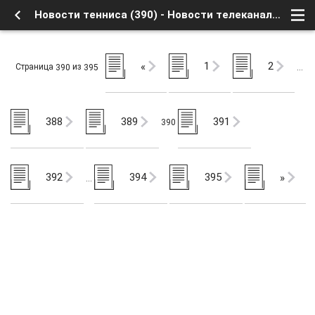
Новости тенниса (390) - Новости телеканалов - Новости спорта и анонсы спортивных трансляций - Форум о Спутниковом Телевидении
1
2
«
Страница
из
390
395
…
388
389
391
390
392
394
395
»
…