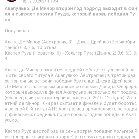
02.03.2024 в 18:41
Акапулько. Де Минор второй год подряд выходит в фин
ал и сыграет против Рууда, который вновь победил Ру
не
Полуфинал
Алекс Де Минор (Австралия, 3) - Джек Дрейпер (Великобри
тания) 6:3, 2:6, 4:0 отказ
Каспер Рууд (Норвегия, 6) - Хольгер Руне (Дания, 2) 3:6, 6:3, 6:
4
Алекс де Минор находится в одной победе от успешной за
щиты своего титула в Акапулько. Австралиец в третий раз
за три очные встречи победил британца Джека Дрейпера.
Де Минор стал первым игроком со времен Давида Феррера,
который выходил в финал Акапулько несколько лет подряд
(испанец выиграл три турнира подряд в 2010-12 годах). 25-л
етний де Минор 16-й раз сыграет в финале и будет боротьс
я за свой 8-й титул АТР. Австралиец проиграл четыре подря
д финальных поединка, после прошлогодней победы в Акап
улько.
Каспер Рууд шестой раз за семь встреч победил Хольгера Р
уне (впервые сыграли на харде) и вторую неделю подряд сы