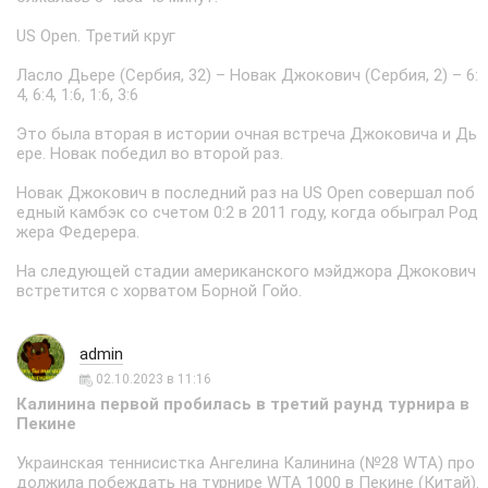
US Open. Третий круг
Ласло Дьере (Сербия, 32) – Новак Джокович (Сербия, 2) – 6:
4, 6:4, 1:6, 1:6, 3:6
Это была вторая в истории очная встреча Джоковича и Дь
ере. Новак победил во второй раз.
Новак Джокович в последний раз на US Open совершал поб
едный камбэк со счетом 0:2 в 2011 году, когда обыграл Род
жера Федерера.
На следующей стадии американского мэйджора Джокович
встретится с хорватом Борной Гойо.
admin
02.10.2023 в 11:16
Калинина первой пробилась в третий раунд турнира в
Пекине
Украинская теннисистка Ангелина Калинина (№28 WTA) про
должила побеждать на турнире WTA 1000 в Пекине (Китай).