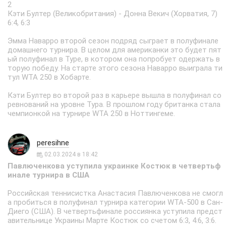
2
Кэти Бултер (Великобритания) - Донна Векич (Хорватия, 7)
6:4, 6:3
Эмма Наварро второй сезон подряд сыграет в полуфинале
домашнего турнира. В целом для американки это будет пят
ый полуфинал в Туре, в котором она попробует одержать в
торую победу. На старте этого сезона Наварро выиграла ти
тул WTA 250 в Хобарте.
Кэти Бултер во второй раз в карьере вышла в полуфинал со
ревнований на уровне Тура. В прошлом году британка стала
чемпионкой на турнире WTA 250 в Ноттингеме.
peresihne
02.03.2024 в 18:42
Павлюченкова уступила украинке Костюк в четвертьф
инале турнира в США
Российская теннисистка Анастасия Павлюченкова не смогл
а пробиться в полуфинал турнира категории WTA-500 в Сан-
Диего (США). В четвертьфинале россиянка уступила предст
авительнице Украины Марте Костюк со счетом 6:3, 4:6, 3:6.