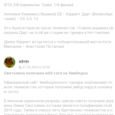
WTA 250 Бирмингем. Трава. 1/8 финала
Ангелина Калинина (Украина) [5] – Хэрриет Дарт (Великобри
тания) – 3:6, 6:3, 1:6
Это была вторая встреча теннисистов. 15 июня украинка пр
оиграла Дарт на этой же стадии на турнире в Ноттингеме.
Далее Хэрриет встретится с победительницей матча Кэти
Макналли – Анастасия Потапова.
admin
21.06.2023 в 20:08
Свитолина получила wild card на Уимблдон
Официальный сайт Уимблдонского турнира опубликовал сп
исок теннисистов, которые получили уайлд-кард в основну
ю сетку.
В женском одиночном разряде «дикую карту» получила укра
инка Элина Свитолина, которая является полуфиналисткой
2019 года. Также в списке пять британских теннисисток и л
егендарная американка Винус Уильямс, которая выиграла пя