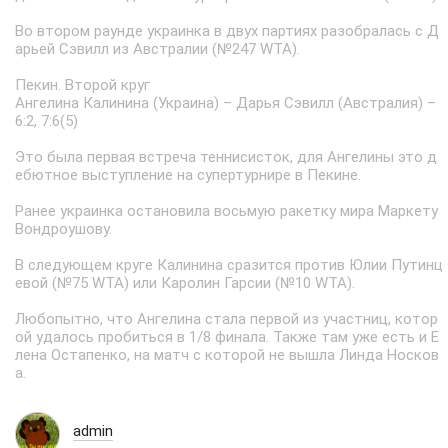
Во втором раунде украинка в двух партиях разобралась с Д
арьей Сэвилл из Австралии (№247 WTA).
Пекин. Второй круг
Ангелина Калинина (Украина) – Дарья Сэвилл (Австралия) –
6:2, 7:6(5)
Это была первая встреча теннисисток, для Ангелины это д
ебютное выступление на супертурнире в Пекине.
Ранее украинка остановила восьмую ракетку мира Маркету
Вондроушову.
В следующем круге Калинина сразится против Юлии Путинц
евой (№75 WTA) или Каролин Гарсии (№10 WTA).
Любопытно, что Ангелина стала первой из участниц, котор
ой удалось пробиться в 1/8 финала. Также там уже есть и Е
лена Остапенко, на матч с которой не вышла Линда Носков
а.
admin