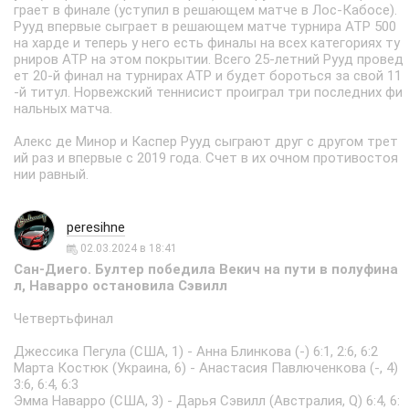
грает в финале (уступил в решающем матче в Лос-Кабосе).
Рууд впервые сыграет в решающем матче турнира АТР 500
на харде и теперь у него есть финалы на всех категориях ту
рниров АТР на этом покрытии. Всего 25-летний Рууд провед
ет 20-й финал на турнирах АТР и будет бороться за свой 11
-й титул. Норвежский теннисист проиграл три последних фи
нальных матча.
Алекс де Минор и Каспер Рууд сыграют друг с другом трет
ий раз и впервые с 2019 года. Счет в их очном противостоя
нии равный.
peresihne
02.03.2024 в 18:41
Сан-Диего. Бултер победила Векич на пути в полуфина
л, Наварро остановила Сэвилл
Четвертьфинал
Джессика Пегула (США, 1) - Анна Блинкова (-) 6:1, 2:6, 6:2
Марта Костюк (Украина, 6) - Анастасия Павлюченкова (-, 4)
3:6, 6:4, 6:3
Эмма Наварро (США, 3) - Дарья Сэвилл (Австралия, Q) 6:4, 6: