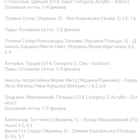
Стокгольм, Швеция (U14; Super Category; Acryllic - Indoor)
Основная сетка. 1/4 финала
Полина Скляр (Украина, 9) - Яна Ковачкова (Чехия, 1) 2:6, 1:6
Пары. Основная сетка. 1/2 финала
Полина Скляр/Александра Заплава (Украина/Польша, 5) - Д
аниэль Баранес/Меган Найт (Израиль/Великобритания) 6:2,
6:4
Анталья, Турция (U14; Category 3; Clay - Outdoor)
Пары. Основная сетка. 1/4 финала
Николь Негря/Айяна Мария Миту (Украина/Румыния) - Лаура
Лиза Физель/Нина Купцова (Венгрия/-) 6:2, 6:0
Гродзиск-Мазовецкий, Польша (U14; Category 3; Acryllic - Out
door)
Основная сетка. 1/2 финала
Александр Тютченко (Украина, 1) - Лукаш Малышевский (По
льша) 6:2, 6:2
Виолетта Скрып (Украина, 6) - Оливия Кадзельска (Польша,
8) 4:6, 5:7