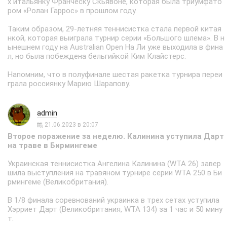
х итальянку Франческу Скьявоне, которая была триумфато
ром «Ролан Гаррос» в прошлом году.
Таким образом, 29-летняя теннисистка стала первой китая
нкой, которая выиграла турнир серии «Большого шлема». В н
ынешнем году на Australian Open На Ли уже выходила в фина
л, но была побеждена бельгийкой Ким Клайстерс.
Напомним, что в полуфинале шестая ракетка турнира переи
грала россиянку Марию Шарапову.
admin
21.06.2023 в 20:07
Второе поражение за неделю. Калинина уступила Дарт
на траве в Бирмингеме
Украинская теннисистка Ангелина Калинина (WTA 26) завер
шила выступления на травяном турнире серии WTA 250 в Би
рмингеме (Великобритания).
В 1/8 финала соревнований украинка в трех сетах уступила
Хэрриет Дарт (Великобритания, WTA 134) за 1 час и 50 мину
т.