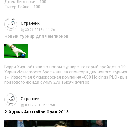
Джек Лисовски - 100
Питер Лайнс - 100
Странник
30.06.2013 в 11:26
Новый турнир для чемпионов
Барри Хирн объявил о новом турнире, который пройдет с 19 
Хирна «Matchroom Sport» нашла спонсора для нового турнир
s». Известная букмекерская компания «888 Holdings PLC» в
призового фонда сумму 270 тысяч фунтов.
Странник
09.07.2013 в 11:58
2-й день Australian Open 2013