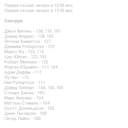
Первая сессия: начало в 10:30 мск
Первая сессия: начало в 15:30 мск
Сенчури:
Джон Хиггинс - 138, 116, 101
Дэвид Моррис - 138, 103
Энтони Хэмилтон - 127
Джимми Робертсон - 125
Марко Фу - 122, 115
Цао Юйпэн - 122, 102
Роберт Милкинс - 120
Фергал О'Брайен - 117, 104
Адам Даффи - 117
Лу Нин - 115
Нил Робертсон - 111
Дэвид Гилберт - 106, 100, 100
Стюарт Бинэм - 105
Марк Уильямс - 104
Мэттью Стивенс - 104
Скотт Дональдсон - 102
Джек Лисовски - 100
Питер Лайнс - 100