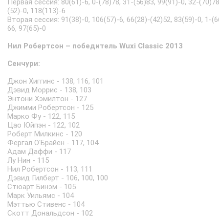
Первая сессия: 80(61)-6, 0-(78)78, 31-(56)83, 99(91)-0, 32-(70)78
(52)-0, 118(113)-6
Вторая сессия: 91(38)-0, 106(57)-6, 66(28)-(42)52, 83(59)-0, 1-(6
66, 97(65)-0
Нил Робертсон – победитель Wuxi Classic 2013
Сенчури:
Джон Хиггинс - 138, 116, 101
Дэвид Моррис - 138, 103
Энтони Хэмилтон - 127
Джимми Робертсон - 125
Марко Фу - 122, 115
Цао Юйпэн - 122, 102
Роберт Милкинс - 120
Фергал О'Брайен - 117, 104
Адам Даффи - 117
Лу Нин - 115
Нил Робертсон - 113, 111
Дэвид Гилберт - 106, 100, 100
Стюарт Бинэм - 105
Марк Уильямс - 104
Мэттью Стивенс - 104
Скотт Дональдсон - 102