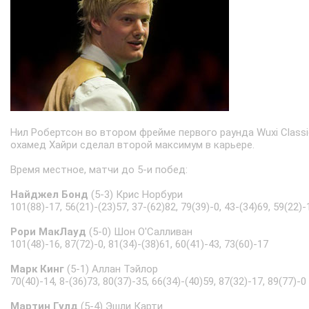
Нил Робертсон во втором фрейме первого раунда Wuxi Classi
охамед Хайри сделал второй максимум в карьере.
Время местное, матчи до 5-и побед:
Найджел Бонд
(5-3) Крис Норбури
101(88)-17, 56(21)-(23)57, 37-(62)82, 79(39)-0, 43-(34)69, 59(22)-
Рори МакЛауд
(5-0) Шон О'Салливан
101(48)-16, 87(72)-0, 81(34)-(38)61, 60(41)-43, 73(60)-17
Марк Кинг
(5-1) Аллан Тэйлор
70(40)-14, 8-(36)73, 80(37)-35, 66(34)-(40)59, 87(32)-17, 89(77)-0
Мартин Гулд
(5-4) Эшли Карти