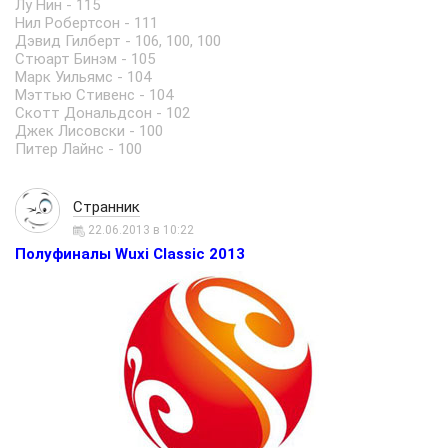
Лу Нин - 115
Нил Робертсон - 111
Дэвид Гилберт - 106, 100, 100
Стюарт Бинэм - 105
Марк Уильямс - 104
Мэттью Стивенс - 104
Скотт Дональдсон - 102
Джек Лисовски - 100
Питер Лайнс - 100
Странник
22.06.2013 в 10:22
Полуфиналы Wuxi Classic 2013