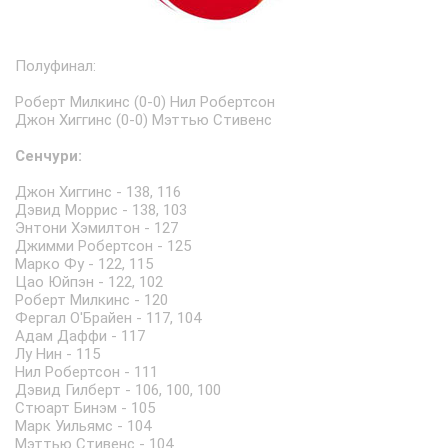
Полуфинал:
Роберт Милкинс (0-0) Нил Робертсон
Джон Хиггинс (0-0) Мэттью Стивенс
Сенчури:
Джон Хиггинс - 138, 116
Дэвид Моррис - 138, 103
Энтони Хэмилтон - 127
Джимми Робертсон - 125
Марко Фу - 122, 115
Цао Юйпэн - 122, 102
Роберт Милкинс - 120
Фергал О'Брайен - 117, 104
Адам Даффи - 117
Лу Нин - 115
Нил Робертсон - 111
Дэвид Гилберт - 106, 100, 100
Стюарт Бинэм - 105
Марк Уильямс - 104
Мэттью Стивенс - 104