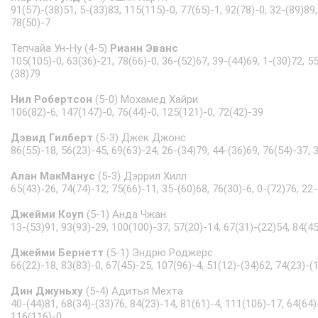
91(57)-(38)51, 5-(33)83, 115(115)-0, 77(65)-1, 92(78)-0, 32-(89)89,
78(50)-7
Тепчайа Ун-Ну (4-5)
Рианн Эванс
105(105)-0, 63(36)-21, 78(66)-0, 36-(52)67, 39-(44)69, 1-(30)72, 5
(38)79
Нил Робертсон
(5-0) Мохамед Хайри
106(82)-6, 147(147)-0, 76(44)-0, 125(121)-0, 72(42)-39
Дэвид Гилберт
(5-3) Джек Джонс
86(55)-18, 56(23)-45, 69(63)-24, 26-(34)79, 44-(36)69, 76(54)-37, 
Алан МакМанус
(5-3) Дэррил Хилл
65(43)-26, 74(74)-12, 75(66)-11, 35-(60)68, 76(30)-6, 0-(72)76, 22
Джейми Коуп
(5-1) Анда Чжан
13-(53)91, 93(93)-29, 100(100)-37, 57(20)-14, 67(31)-(22)54, 84(4
Джейми Бернетт
(5-1) Эндрю Роджерс
66(22)-18, 83(83)-0, 67(45)-25, 107(96)-4, 51(12)-(34)62, 74(23)-(
Дин Джуньху
(5-4) Адитья Мехта
40-(44)81, 68(34)-(33)76, 84(23)-14, 81(61)-4, 111(106)-17, 64(64)
116(116)-0