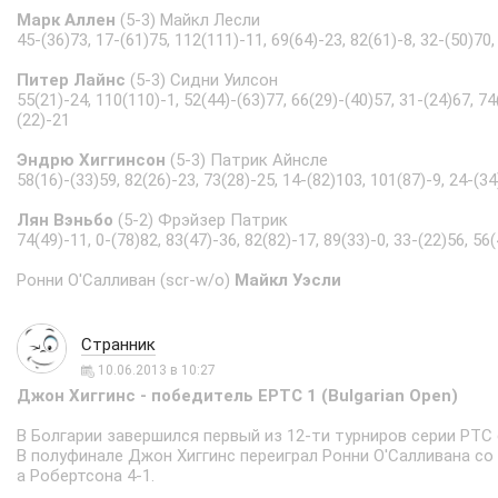
Марк Аллен
(5-3) Майкл Лесли
45-(36)73, 17-(61)75, 112(111)-11, 69(64)-23, 82(61)-8, 32-(50)70,
Питер Лайнс
(5-3) Сидни Уилсон
55(21)-24, 110(110)-1, 52(44)-(63)77, 66(29)-(40)57, 31-(24)67, 74
(22)-21
Эндрю Хиггинсон
(5-3) Патрик Айнсле
58(16)-(33)59, 82(26)-23, 73(28)-25, 14-(82)103, 101(87)-9, 24-(34
Лян Вэньбо
(5-2) Фрэйзер Патрик
74(49)-11, 0-(78)82, 83(47)-36, 82(82)-17, 89(33)-0, 33-(22)56, 56
Ронни О'Салливан (scr-w/o)
Майкл Уэсли
Странник
10.06.2013 в 10:27
Джон Хиггинс - победитель EPTC 1 (Bulgarian Open)
В Болгарии завершился первый из 12-ти турниров серии PTC 
В полуфинале Джон Хиггинс переиграл Ронни О'Салливана со 
а Робертсона 4-1.