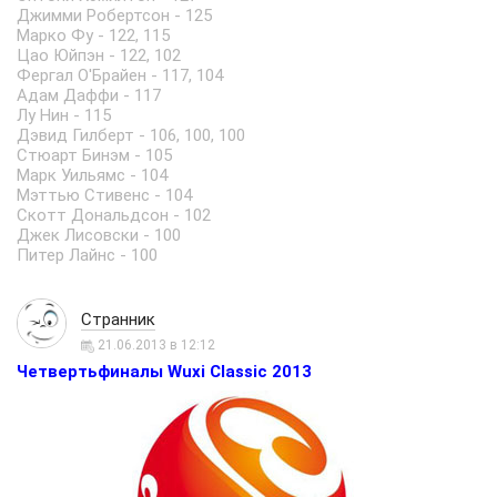
Джимми Робертсон - 125
Марко Фу - 122, 115
Цао Юйпэн - 122, 102
Фергал О'Брайен - 117, 104
Адам Даффи - 117
Лу Нин - 115
Дэвид Гилберт - 106, 100, 100
Стюарт Бинэм - 105
Марк Уильямс - 104
Мэттью Стивенс - 104
Скотт Дональдсон - 102
Джек Лисовски - 100
Питер Лайнс - 100
Странник
21.06.2013 в 12:12
Четвертьфиналы Wuxi Classic 2013