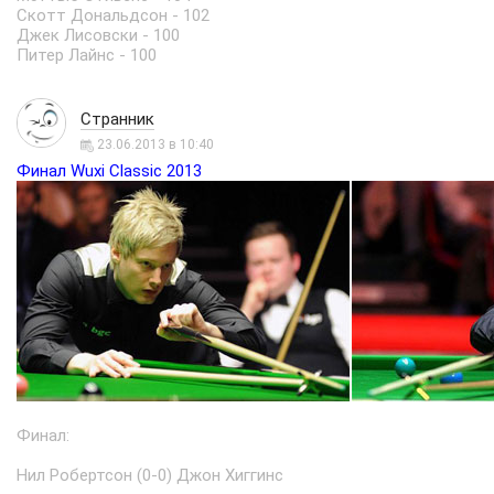
Скотт Дональдсон - 102
Джек Лисовски - 100
Питер Лайнс - 100
Странник
23.06.2013 в 10:40
Финал Wuxi Classic 2013
Финал:
Нил Робертсон (0-0) Джон Хиггинс