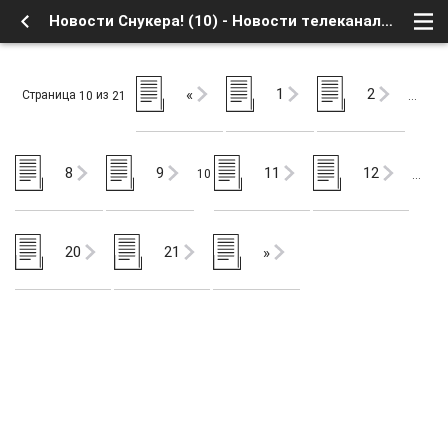
Новости Снукера! (10) - Новости телеканалов - Новости спорта и анонсы спортивных трансляций - Форум о Спутниковом Телевидении
1
2
«
Страница
из
10
21
…
8
9
11
12
10
…
20
21
»