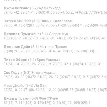
Джон Хиггинс
(5-2) Адам Уичерд
79(46)-42, 83(64)-1, 0-(63)78, 65(35)-4, 55(20)-(16)62, 77(39)-1, 6
Энтони МакГилл (3-5)
Винни Калабрезе
79(66)-8, 16-(72)87, 66(42)-1, 55(21)-20, 38-(45)71, 8-(56)89, 49-(
Дечават Пумдженг
(5-1) Даррен Кук
100(100)-2, 71(52)-13, 77(62)-31, 74(31)-35, 23-(51)81, 60(24)-47
Доминик Дэйл
(5-1) Митчелл Трэвис
0-(38)59, 82(82)-1, 109(46)-18, 49-41, 82(37)-35, 138(133)-0
Питер Эбдон
(5-1) Крис Уокелин
81(51)-14, 70(36)-26, 70(70)-9, 78(39)-32, 1-(36)74, 102(66)-31
Сяо Годун
(5-3) Эндрю Норман
96(96)-33, 33-(46)72, 81(38)-26, 27-(32)67, 84(83)-0, 5-(34)72, 64
Марк Джойс (3-5)
Ли Хан
97(52)-0, 29-(71)86, 69(68)-12, 20-(60)95, 35-(36)85, 61(35)-(46)7
Джадд Трамп
(5-0) Фил О'Кейн
52(15)-7, 114(108)-0, 129(129)-0, 74(50)-10, 109(109)-1