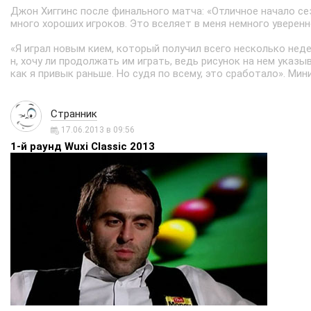
Джон Хиггинс после финального матча: «Отличное начало се
много хороших игроков. Это вселяет в меня немного уверенн
«Я играл новым кием, который получил всего несколько неде
н, хочу ли продолжать им играть, ведь рисунок на нем указыва
как я привык раньше. Но судя по всему, это сработало». Ми
Странник
17.06.2013 в 09:56
1-й раунд Wuxi Classic 2013