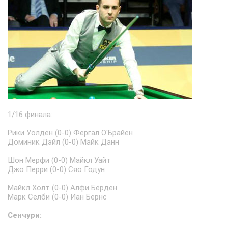
1/16 финала:
Рики Уолден (0-0) Фергал О'Брайен
Доминик Дэйл (0-0) Майк Данн
Шон Мерфи (0-0) Майкл Уайт
Джо Перри (0-0) Сяо Годун
Майкл Холт (0-0) Алфи Бёрден
Марк Селби (0-0) Иан Бернс
Сенчури: