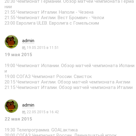
20:30 Чемпионат Германии. Обзор матчей чемпионата Герма
нии
21:55 Чемпионат Италии. Наполи - Чезена
21:55 Чемпионат Англии. Вест Бромвич - Челси
23:00 Евролига ULEB. Евролига c Гомельским
admin
19.05.2015 в 11:51
19 мая 2015
19:00 Чемпионат Испании. Обзор матчей чемпионата Испани
и
19:00 СОГАЗ Чемпионат России. Свисток
20:15 Чемпионат Англии. Обзор матчей чемпионата Англии
21:15 Чемпионат Италии. Обзор матчей чемпионата Италии
admin
22.05.2015 в 16:42
22 мая 2015
19:30 Телепрограмма. GOALактика
20:00 СОГАЗ Чемпионат России. Двенадцатый игрок