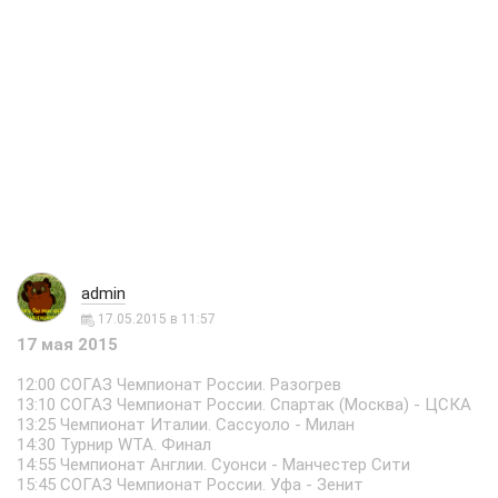
admin
17.05.2015 в 11:57
17 мая 2015
12:00 СОГАЗ Чемпионат России. Разогрев
13:10 СОГАЗ Чемпионат России. Спартак (Москва) - ЦСКА
13:25 Чемпионат Италии. Сассуоло - Милан
14:30 Турнир WTA. Финал
14:55 Чемпионат Англии. Суонси - Манчестер Сити
15:45 СОГАЗ Чемпионат России. Уфа - Зенит