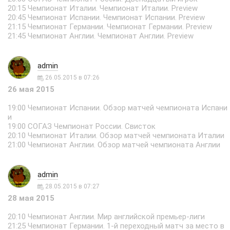
20:15 Чемпионат Италии. Чемпионат Италии. Preview
20:45 Чемпионат Испании. Чемпионат Испании. Preview
21:15 Чемпионат Германии. Чемпионат Германии. Preview
21:45 Чемпионат Англии. Чемпионат Англии. Preview
admin
26.05.2015 в 07:26
26 мая 2015
19:00 Чемпионат Испании. Обзор матчей чемпионата Испани
и
19:00 СОГАЗ Чемпионат России. Свисток
20:10 Чемпионат Италии. Обзор матчей чемпионата Италии
21:00 Чемпионат Англии. Обзор матчей чемпионата Англии
admin
28.05.2015 в 07:27
28 мая 2015
20:10 Чемпионат Англии. Мир английской премьер-лиги
21:25 Чемпионат Германии. 1-й переходный матч за место в