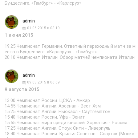
Бундеслиге. «Гамбург» - «Карлсруэ»
admin
01.06.2015 в 08:19
1 июня 2015
19:25 Чемпионат Германии. Ответный переходный матч за м
есто в Бундеслиге. «Карлсруэ» - «Гамбург».
20:10 Чемпионат Италии. Обзор матчей чемпионата Италии
admin
09.08.2015 в 06:59
9 августа 2015
13:00 Чемпионат России. ЦСКА - Амкар
14:55 Чемпионат Англии. Арсенал - Вест Хэм
15:25 Чемпионат Англии. Ньюкасл - Саутгемптон
15:40 Чемпионат России. Уфа - Зенит
15:55 Чемпионат мира среди юношей. Хорватия - Россия
17:25 Чемпионат Англии. Стоук Сити - Ливерпуль
18:40 Чемпионат России. Крылья Советов - Спартак (Москв