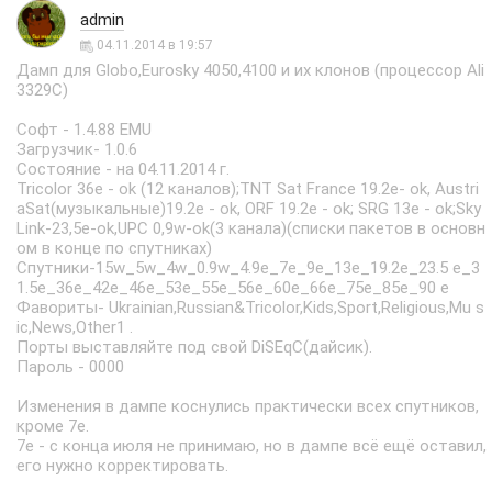
admin
04.11.2014 в 19:57
Дамп для Globo,Eurosky 4050,4100 и их клонов (процессор Ali
3329C)
Софт - 1.4.88 EMU
Загрузчик- 1.0.6
Состояние - на 04.11.2014 г.
Tricolor 36е - ok (12 каналов);TNT Sat France 19.2e- ok, Austri
aSat(музыкальные)19.2e - ok, ORF 19.2e - ok; SRG 13e - ok;Sky
Link-23,5e-ok,UPC 0,9w-ok(3 канала)(списки пакетов в основн
ом в конце по спутниках)
Спутники-15w_5w_4w_0.9w_4.9e_7е_9e_13e_19.2е_23.5 e_3
1.5e_36е_42е_46е_53е_55е_56е_60е_66е_75e_85е_90 е
Фавориты- Ukrainian,Russian&Tricolor,Kids,Sport,Religious,Mu s
ic,Nеws,Other1 .
Порты выставляйте под свой DiSEqC(дайсик).
Пароль - 0000
Изменения в дампе коснулись практически всех спутников,
кроме 7е.
7е - с конца июля не принимаю, но в дампе всё ещё оставил,
его нужно корректировать.