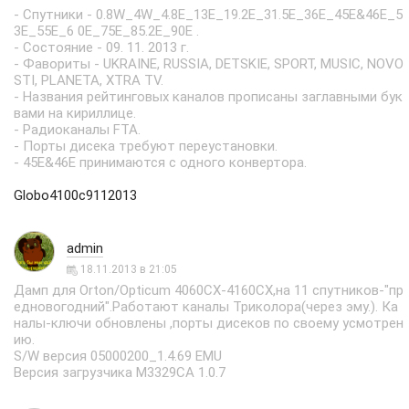
- Спутники - 0.8W_4W_4.8E_13E_19.2E_31.5Е_36Е_45Е&46E_5
3E_55Е_6 0E_75E_85.2E_90E .
- Состояние - 09. 11. 2013 г.
- Фавориты - UKRAINE, RUSSIA, DETSKIE, SPORT, MUSIC, NOVO
STI, PLANETA, XTRA TV.
- Названия рейтинговых каналов прописаны заглавными бук
вами на кириллице.
- Радиоканалы FTA.
- Порты дисека требуют переустановки.
- 45Е&46E принимаются с одного конвертора.
Globo4100с9112013
admin
18.11.2013 в 21:05
Дамп для Orton/Opticum 4060CX-4160CX,на 11 спутников-"пр
едновогодний".Работают каналы Триколора(через эму.). Ка
налы-ключи обновлены ,порты дисеков по своему усмотрен
ию.
S/W версия 05000200_1.4.69 EMU
Версия загрузчика М3329CA 1.0.7