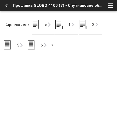
Прошивка GLOBO 4100 (7) - Спутниковое оборудование - Globo/Opticum HD - Форум о Спутниковом Телевидении
1
2
«
Страница
из
7
7
…
5
6
7