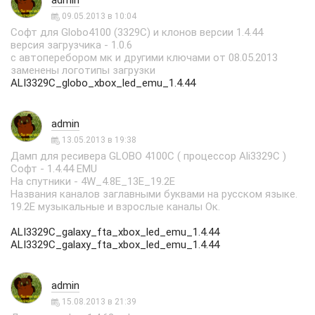
admin
09.05.2013 в 10:04
Софт для Globo4100 (3329C) и клонов версии 1.4.44
версия загрузчика - 1.0.6
с автоперебором мк и другими ключами от 08.05.2013
заменены логотипы загрузки
ALI3329C_globo_xbox_led_emu_1.4.44
admin
13.05.2013 в 19:38
Дамп для ресивера GLOBO 4100C ( процессор Ali3329C )
Софт - 1.4.44 EMU
На спутники - 4W_4.8E_13E_19.2E
Названия каналов заглавными буквами на русском языке.
19.2Е музыкальные и взрослые каналы Ок.
ALI3329C_galaxy_fta_xbox_led_emu_1.4.44
ALI3329C_galaxy_fta_xbox_led_emu_1.4.44
admin
15.08.2013 в 21:39