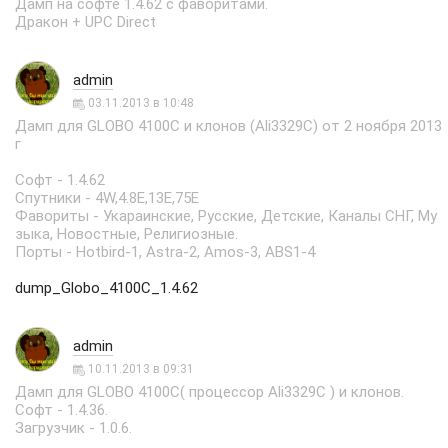
Дамп на софте 1.4.62 с фаворитами.
Дракон + UPC Direct
admin
03.11.2013 в 10:48
Дамп для GLOBO 4100C и клонов (Ali3329С) от 2 ноября 2013
г
Софт - 1.4.62
Спутники - 4W,4.8E,13Е,75Е
Фавориты - Укараинские, Русские, Детские, Каналы СНГ, Му
зыка, Новостные, Религиозные.
Порты - Hotbird-1, Astra-2, Amos-3, ABS1-4
dump_Globo_4100C_1.4.62
admin
10.11.2013 в 09:31
Дамп для GLOBO 4100C( процессор Ali3329С ) и клонов.
Софт - 1.4.36.
Загрузчик - 1.0.6.