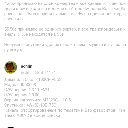
4w,5w принимаю на один конвертер и все каналы и транспон
деры с 5w находятся в дампе на Amos 4w, но на Востоке Ук
раины на 0.9м его принять, вместе с 4w на один конвертер, н
ереально.
55,56е принимаю на один конвертер, и все транспондеры и к
аналы с 56е находятся на 55е
Ненужные спутники удаляйте нажатием - мульти и т.д. за па
ру секунд
admin
30.11.2014 в 09:40
Дамп для Ortor 4100CR PLUS
Модель ID 3329C
C/W версия 1.3.11 EMU
H/W версия 1.0.00
Версия загрузчика М3329С - 1.0.5
Спутники : 4W-5Е-13Е-75Е
Каналы отсортированные по тематике. Без фаворитов. Кан
алы с АВС-2 в конце списка.