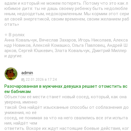
адали и который не можем потерять. Потому что это как л
юбимое дитя: ты не дашь своему ребенку быть недолюбле
нным, недоодетым, недокормленным. Мы кормим этот сери
ал своей энергетикой, своим временем, своим желанием раб
отать»
⭐ В ролях:
Анна Ковальчук, Вячеслав Захаров, Игорь Николаев, Алекса
ндр Новиков, Алексей Комашко, Ольга Павловец, Андрей Ш
арков, Сергей Юшкевич, Злата Ковальчук, Дмитрий Миллер
и другие.
admin
22.01.2026 в 17:24
Разочарованная в мужчинах девушка решает отомстить вс
ем бабникам.
Объектом её мести станет новый сосед, который, как она
уверена, именно
такой. Она найдёт изысканные способы от соблазнения до
унижения, но её
сосед, не понимая за что на него свалились все эти испыта
ния, найдёт чем
ответить. Вскоре их ждут настоящие боевые действия, ког