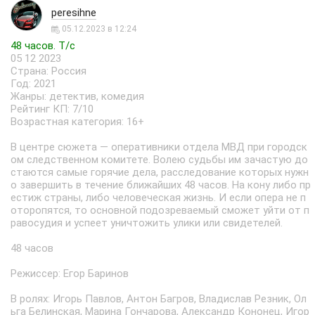
peresihne
05.12.2023 в 12:24
48 часов. Т/с
05 12 2023
Страна: Россия
Год: 2021
Жанры: детектив, комедия
Рейтинг КП: 7/10
Возрастная категория: 16+
В центре сюжета — оперативники отдела МВД при городск
ом следственном комитете. Волею судьбы им зачастую до
стаются самые горячие дела, расследование которых нужн
о завершить в течение ближайших 48 часов. На кону либо пр
естиж страны, либо человеческая жизнь. И если опера не п
оторопятся, то основной подозреваемый сможет уйти от п
равосудия и успеет уничтожить улики или свидетелей.
48 часов
Режиссер: Егор Баринов
В ролях: Игорь Павлов, Антон Багров, Владислав Резник, Ол
ьга Белинская, Марина Гончарова, Александр Кононец, Игор