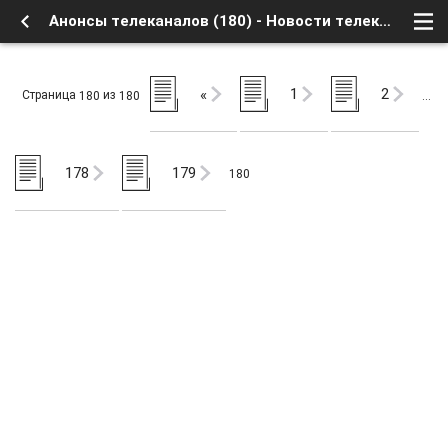
Анонсы телеканалов (180) - Новости телеканалов - Анонсы - Форум о Спутниковом Телевидении
1
2
«
Страница
из
180
180
…
178
179
180