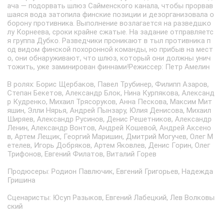
ача — подорвать шлюз Сайменского канала, чтобы прорвав
шаяся вода затопила финские позиции и дезорганизовала о
борону противника. Выполнение возлагается на разведшко
лу Корнеева, сроки крайне сжатые. На задание отправляетс
я группа Дубко. Разведчики проникают в тыл противника п
од видом финской похоронной команды, но прибыв на мест
о, они обнаруживают, что шлюз, который они должны унич
тожить, уже заминирован финнами!Режиссер: Петр Амелин
В ролях: Борис Щербаков, Павел Трубинер, Филипп Азаров,
Степан Бекетов, Александр Блок, Нина Курпякова, Александ
р Кудренко, Михаил Трясоруков, Анна Пескова, Максим Мит
яшин, Элли Нярья, Андрей Пынзару, Юлия Денисова, Михаил
Ширяев, Александр Русинов, Денис Решетников, Александр
Ленин, Александр Вонтов, Андрей Кошевой, Андрей Аксено
в, Артем Лещик, Георгий Маришин, Дмитрий Могучев, Олег М
етелев, Игорь Добряков, Артем Яковлев, Денис Горин, Олег
Трифонов, Евгений Филатов, Виталий Горев
Продюсеры: Родион Павлючик, Евгений Григорьев, Надежда
Гришина
Сценаристы: Юсуп Разыков, Евгений Лабецкий, Лев Волковы
ский