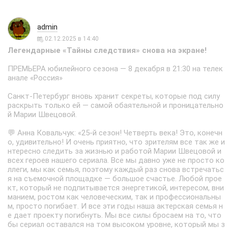
admin
02.12.2025 в 14:40
Легендарные «Тайны следствия» снова на экране!
ПРЕМЬЕРА юбилейного сезона — 8 декабря в 21:30 на телек
анале «Россия»
Санкт-Петербург вновь хранит секреты, которые под силу
раскрыть только ей — самой обаятельной и проницательно
й Марии Швецовой.
💬 Анна Ковальчук: «25-й сезон! Четверть века! Это, конечн
о, удивительно! И очень приятно, что зрителям все так же и
нтересно следить за жизнью и работой Марии Швецовой и
всех героев нашего сериала. Все мы давно уже не просто ко
ллеги, мы как семья, поэтому каждый раз снова встречатьс
я на съемочной площадке — большое счастье. Любой прое
кт, который не подпитывается энергетикой, интересом, вни
манием, ростом как человеческим, так и профессиональны
м, просто погибает. И все эти годы наша актерская семья н
е дает проекту погибнуть. Мы все силы бросаем на то, что
бы сериал оставался на том высоком уровне, который мы з