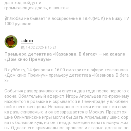
да в ход пойдут и
громыхающая дрель, и шантаж…
🎬"Любви не бывает" в воскресенье в 18.40(МСК) на Вижу TV
1000 русское
admin
14.02.2026 в 15:21
Премьера детектива «Казанова. В бегах» — на канале
«Дом кино Премиум»
В субботу, 14 февраля в 16:00 смотрите в эфире телеканала
«Дом кино Премиум» премьеру детектива «Казанова. В бега
х».
События разворачиваются спустя два года после первого с
езона. Обаятельный аферист Игорь Апрельцев по-прежнему
находится в розыске и скрывается в Ленинграде у влюблён
ной в него женщины. Неожиданно его имя исчезает из спис
ка разыскиваемых, и он возвращается в Москву. Предстоя
щие Олимпийские игры могли бы дать Апрельцеву шанс сор
вать большой куш, но он твёрдо намерен начать новую жиз
нь. Однако его криминальное прошлое и старые долги не по