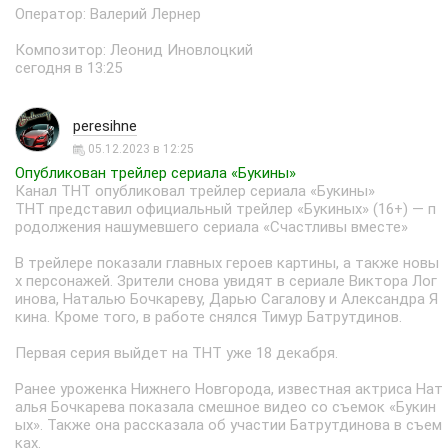
Оператор: Валерий Лернер
Композитор: Леонид Иновлоцкий
сегодня в 13:25
peresihne
05.12.2023 в 12:25
Опубликован трейлер сериала «Букины»
Канал ТНТ опубликовал трейлер сериала «Букины»
ТНТ представил официальный трейлер «Букиных» (16+) — п
родолжения нашумевшего сериала «Счастливы вместе»
В трейлере показали главных героев картины, а также новы
х персонажей. Зрители снова увидят в сериале Виктора Лог
инова, Наталью Бочкареву, Дарью Сагалову и Александра Я
кина. Кроме того, в работе снялся Тимур Батрутдинов.
Первая серия выйдет на ТНТ уже 18 декабря.
Ранее уроженка Нижнего Новгорода, известная актриса Нат
алья Бочкарева показала смешное видео со съемок «Букин
ых». Также она рассказала об участии Батрутдинова в съем
ках.