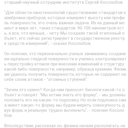
старший научный сотрудник института Сергей Косолобов.
"Для области нанотехнологий существование стандартов к
алибровки приборов, которые измеряют высоту или профи
ль поверхности, это очень важная задача. Их на данный мо
мент в мире нет, таких стандартов. 90-100 нанометров ест
ь, а все, что меньше, - нету. Мы создали такой эталонный о
бъект, его сейчас регистрируют в государственном реестр
е средств измерений", - сказал Косолобов.
Он пояснил, что первоначально ученые занимались создани
ем идеально гладкой поверхности и учились контролироват
ь перестройку атомов при внесении изменений в структуру
какой-либо поверхности, например, образца кремния. Физик
ам удалось получить поверхности, которые не содержат на
себе слоев атомов - "атомных ступеней".
"Зачем это нужно? Когда нам приносят биологи какой-то о
бъект и говорят: "Мы хотим знать его форму", - мы должны
положить его на какую-то подложку. Но если подложка сам
а имеет какую-то форму, мы будем мерить совокупность д
вух форм, и реальную трудно вычленить", - пояснил Косоло
бов.
Впоследствии, рассказал он, физики начали располагать на