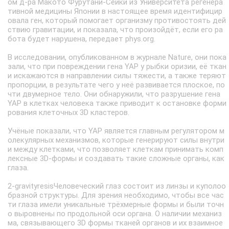
ом д-ра Макото Фурутани-Сейки из Университета регенера
тивной медицины Японии в настоящее время идентифицир
овала ген, который помогает организму противостоять дей
ствию гравитации, и показала, что произойдёт, если его ра
бота будет нарушена, передает phys.org.
В исследовании, опубликованном в журнале Nature, они пока
зали, что при повреждении гена YAP у рыбки оризии, её ткан
и искажаются в направлении силы тяжести, а также теряют
пропорции, в результате чего у неё развивается плоское, по
чти двумерное тело. Они обнаружили, что разрушение гена
YAP в клетках человека также приводит к остановке форми
рования клеточных 3D кластеров.
Учёные показали, что YAP является главным регулятором м
олекулярных механизмов, которые генерируют силы внутри
и между клетками, что позволяет клеткам принимать комп
лексные 3D-формы и создавать такие сложные органы, как
глаза.
2-gravityresisЧеловеческий глаз состоит из линзы и куполоо
бразной структуры. Для зрения необходимо, чтобы все час
ти глаза имели уникальные трёхмерные формы и были точн
о выровнены по продольной оси органа. О наличии механиз
ма, связывающего 3D формы тканей органов и их взаимное