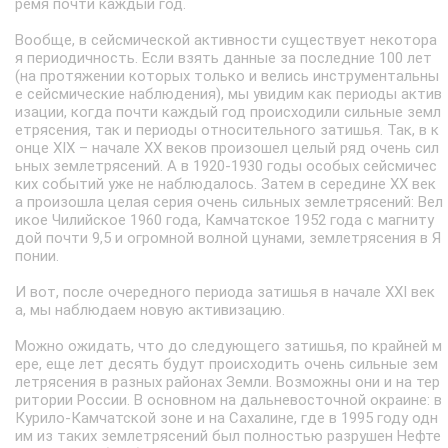
ремя почти каждый год.
Вообще, в сейсмической активности существует некотора
я периодичность. Если взять данные за последние 100 лет
(на протяжении которых только и велись инструментальны
е сейсмические наблюдения), мы увидим как периоды актив
изации, когда почти каждый год происходили сильные земл
етрясения, так и периоды относительного затишья. Так, в к
онце XIX – начале XX веков произошел целый ряд очень сил
ьных землетрясений. А в 1920-1930 годы особых сейсмичес
ких событий уже не наблюдалось. Затем в середине XX век
а произошла целая серия очень сильных землетрясений: Вел
икое Чилийское 1960 года, Камчатское 1952 года с магниту
дой почти 9,5 и огромной волной цунами, землетрясения в Я
понии.
И вот, после очередного периода затишья в начале XXI век
а, мы наблюдаем новую активизацию.
Можно ожидать, что до следующего затишья, по крайней м
ере, еще лет десять будут происходить очень сильные зем
летрясения в разных районах Земли. Возможны они и на тер
ритории России. В основном на дальневосточной окраине: в
Курило-Камчатской зоне и на Сахалине, где в 1995 году одн
им из таких землетрясений был полностью разрушен Нефте