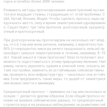
горск и погибло более 2000 человек.
Развивать методы прогнозирования землетрясений пытаю
тся все ведущие страны, страдающие от этой проблемы: С
ША, Китай, Япония, Индия. Чтобы сделать прогноз, надо пр
едсказать место, силу и время землетрясения одновременн
о. Существуют три типа прогноза: долгосрочный, среднеср
очный и краткосрочный.
При долгосрочном мы прогнозируем на несколько лет впер
ед, что в том или ином регионе, например, с вероятностью
80% (стопроцентно никогда ничего предсказать нельзя) пр
оизойдет сильное землетрясение в течение, например, 8–10
лет. Какой смысл в таких прогнозах? Власти получают воз
можность подготовиться к этому природному явлению. Нап
ример, начать укреплять здания в опасной зоне, сносить ве
тхие постройки, заменять их устойчивыми, сейсмоактивны
ми, проверять всю инфраструктуру — насколько она устойч
ива. Если предпринять такие меры, то ущерб от землетрясе
ния можно свести к минимуму.
Среднесрочный прогноз — примерно на год или несколько м
есяцев — делается другим образом. Если общий прогноз ос
нован на анализе сейсмических данных, то среднесрочный
строится еще и на реальных наблюдениях за развитием сей