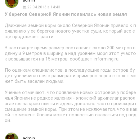
admin
29.04.2015 в 14:43
У берегов Северной Японии появилась новая земля
Движение земной коры около Северной Японии привело к п
оявлению у ее берегов нового участка суши, который все е
ще продолжает расти.
В настоящее время размер составляет около 300 метров в
длину и 9 метров в ширину, а над уровнем моря этот участо
к возвышается на 15 метров, сообщает informing.ru.
По оценкам специалистов, в последующие годы остров бу
дет увеличиваться в размерах и примерно через сто лет мо
жет быть заселен людьми.
Ученые отмечают, что появление новых островов у побере
жья Японии не редкое явления - японский архипелаг распол
агается на краю плиты и здесь довольно часто происходит
смещение земной коры. При этом не исключается, что в как
ой-то момент Япония может полностью оказаться под вод
ой.
admin