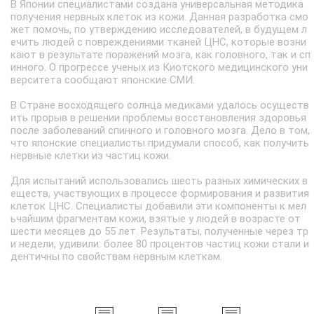
В Японии специалистами создана универсальная методика
получения нервных клеток из кожи. Данная разработка смо
жет помочь, по утверждению исследователей, в будущем л
ечить людей с повреждениями тканей ЦНС, которые возни
кают в результате поражений мозга, как головного, так и сп
инного. О прогрессе ученых из Киотского медицинского уни
верситета сообщают японские СМИ.
В Стране восходящего солнца медиками удалось осуществ
ить прорыв в решении проблемы восстановления здоровья
после заболеваний спинного и головного мозга. Дело в том,
что японские специалисты придумали способ, как получить
нервные клетки из частиц кожи.
Для испытаний использовались шесть разных химических в
еществ, участвующих в процессе формирования и развития
клеток ЦНС. Специалисты добавили эти компоненты к мел
ьчайшим фрагментам кожи, взятые у людей в возрасте от
шести месяцев до 55 лет. Результаты, полученные через тр
и недели, удивили: более 80 процентов частиц кожи стали и
дентичны по свойствам нервным клеткам.