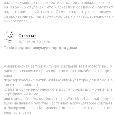
заданных местах поверхности от одной до нескольких сот
ен "атомных ступеней", что и привело к созданию нового ст
андарта измерений высоты. Этот стандарт уже использует
ся производителями атомно-силовых и интерференционных
микроскопов.
Странник
02.05.2015 в 15:28
Tesla создала аккумулятор для дома
Американская автомобильная компания Tesla Motors Inc., о
риентированная на производство электромобилей, предста
вила
перезаряжаемые литий-ионные аккумуляторы для дома. На
копители позволят
хранить солнечную энергию в достаточном для ночной эле
ктрификации дома
или офиса объеме, сообщает The Wall Street Journal.Получи
вшие название Powerwall настенные аккумуляторы компани
я, базирующаяся в Кремниевой долине, презентовала в чет
верг, 30 апреля.