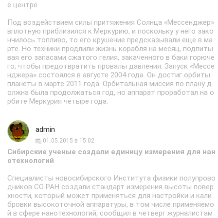
е центре.
Под воздействием силы притяжения Солнца «Мессенджер»
вплотную приблизился к Меркурию, и поскольку у него зако
нчилось топливо, то его крушение предсказывали еще в ма
рте. Но техники продлили жизнь корабля на месяц, подпиты
вая его запасами сжатого гелия, закаченного в баки горюче
го, чтобы предотвратить провалы давления. Запуск «Мессе
нджера» состоялся в августе 2004 года. Он достиг орбиты
планеты в марте 2011 года. Орбитальная миссия по плану д
олжна была продолжаться год, но аппарат проработал на о
рбите Меркурия четыре года.
admin
01.05.2015 в 15:02
Сибирские ученые создали единицу измерения для нан
отехнологий
Специалисты новосибирского Института физики полупрово
дников СО РАН создали стандарт измерения высоты повер
хности, который может применяться для настройки и кали
бровки высокоточной аппаратуры, в том числе применяемо
й в сфере нанотехнологий, сообщил в четверг журналистам