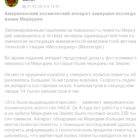
01.05.2015 в 15:01
Американский космический аппарат завершил исследо
вание Меркурия
Запланированным падением на поверхность планеты Мерку
рий завершилась в четверг вечером одиннадцатилетняя ко
смическая экспедиция американской межпланетной автома
тической станции «Мессенджер» (Messenger).
Во время падения аппарат продолжал делать фотоснимки п
оверхности Меркурия, которые были переданы на Землю.
На месте крушения корабля у северного полюса планеты об
разовалась большая 16-метровая воронка. Скорость паден
ия аппарата составляла около 4 километров в секунду или
свыше 14 тысяч километров в час.
«Это была выдающаяся миссия», - заявляет американское
космическое агентство НАСА. За 4 года лет работы станци
и на орбите Меркурия на Землю было послано около 250 ты
сяч снимков. Аппарат обнаружил на Меркурии большие ледн
ики на полюсах планеты, с помощью исследований удалось
получить информацию о геологическом прошлом планеты, в
ыяснилось, что магнитный полюс планеты находится не в е