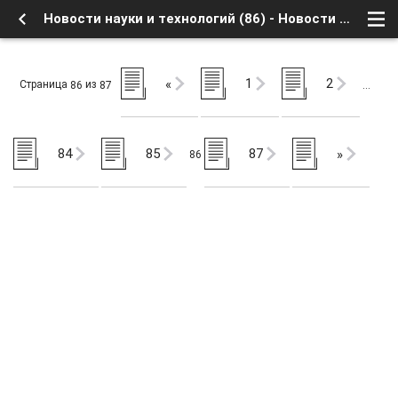
Новости науки и технологий (86) - Новости науки и технологий - Наука и технологии - Форум о Спутниковом Телевидении
1
2
«
Страница
из
86
87
…
84
85
87
»
86