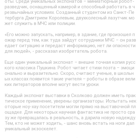
оты. Среди уникальных экспонатов – миниатюрный робот-
разведчик, оснащенный камерой и способный работать в ч
резвычайных условиях. Созданный студентом из Санкт-Пе
тербурга Дмитрием Королевым, двухколесный лазутчик мо
жет служить в МЧС или полиции.
«Его можно запускать, например, в здание, где произошел п
ожар перед тем, как туда зайдут сотрудники МЧС – он разв
едает ситуацию и передаст информацию, нет ли опасности
для людей», - рассказал изобретатель робота.
Еще один уникальный экспонат – внешне точная копия русс
кого классика Пушкина. Робот читает стихи поэта – эмоци
онально и выразительно. Скоро, считают ученые, в школьн
ых классах появится такие учителя – роботы в образе вели
ких литераторов вполне могут вести уроки.
Каждый экспонат выставки в Сколково должен иметь прак
тическое применение, уверены организаторы. Испытать нек
оторые ноу-хау посетители могли прямо на выставочной пл
ощадке. Для некоторых научная фантастика не просто сра
зу же превращалась в реальность, а дарила новую надежду.
Тем, кто не может ходить, - шанс вновь встать на ноги дал
уникальный экзоскелет.