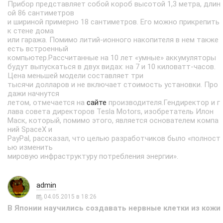
Прибор представляет собой короб высотой 1,3 метра, длин
ой 86 сантиметров
и шириной примерно 18 сантиметров. Его можно прикрепить
к стене дома
или гаража. Помимо литий-ионного накопителя в нем также
есть встроенный
компьютер.Рассчитанные на 10 лет «умные» аккумуляторы
будут выпускаться в двух видах: на 7 и 10 киловатт-часов.
Цена меньшей модели составляет три
тысячи долларов и не включает стоимость установки. Про
дажи начнутся
летом, отмечается на
сайте
производителя.Гендиректор и г
лава совета директоров Tesla Motors, изобретатель Илон
Маск, который, помимо этого, является основателем компа
ний SpaceX и
PayPal, рассказал, что целью разработчиков было «полност
ью изменить
мировую инфраструктуру потребления энергии».
admin
04.05.2015 в 18:26
В Японии научились создавать нервные клетки из кожи