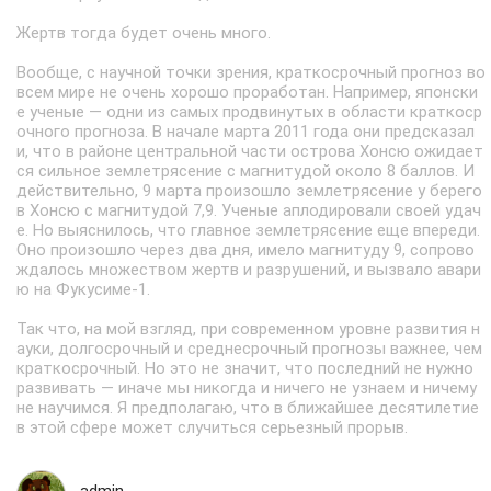
Жертв тогда будет очень много.
Вообще, с научной точки зрения, краткосрочный прогноз во
всем мире не очень хорошо проработан. Например, японски
е ученые — одни из самых продвинутых в области краткоср
очного прогноза. В начале марта 2011 года они предсказал
и, что в районе центральной части острова Хонсю ожидает
ся сильное землетрясение с магнитудой около 8 баллов. И
действительно, 9 марта произошло землетрясение у берего
в Хонсю с магнитудой 7,9. Ученые аплодировали своей удач
е. Но выяснилось, что главное землетрясение еще впереди.
Оно произошло через два дня, имело магнитуду 9, сопрово
ждалось множеством жертв и разрушений, и вызвало авари
ю на Фукусиме-1.
Так что, на мой взгляд, при современном уровне развития н
ауки, долгосрочный и среднесрочный прогнозы важнее, чем
краткосрочный. Но это не значит, что последний не нужно
развивать — иначе мы никогда и ничего не узнаем и ничему
не научимся. Я предполагаю, что в ближайшее десятилетие
в этой сфере может случиться серьезный прорыв.