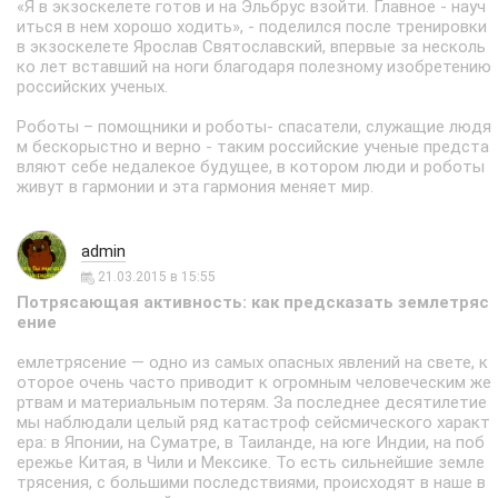
«Я в экзоскелете готов и на Эльбрус взойти. Главное - науч
иться в нем хорошо ходить», - поделился после тренировки
в экзоскелете Ярослав Святославский, впервые за несколь
ко лет вставший на ноги благодаря полезному изобретению
российских ученых.
Роботы – помощники и роботы- спасатели, служащие людя
м бескорыстно и верно - таким российские ученые предста
вляют себе недалекое будущее, в котором люди и роботы
живут в гармонии и эта гармония меняет мир.
admin
21.03.2015 в 15:55
Потрясающая активность: как предсказать землетряс
ение
емлетрясение — одно из самых опасных явлений на свете, к
оторое очень часто приводит к огромным человеческим же
ртвам и материальным потерям. За последнее десятилетие
мы наблюдали целый ряд катастроф сейсмического характ
ера: в Японии, на Суматре, в Таиланде, на юге Индии, на поб
ережье Китая, в Чили и Мексике. То есть сильнейшие земле
трясения, с большими последствиями, происходят в наше в