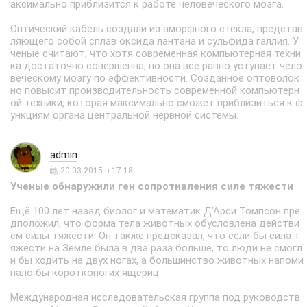
аксимально приблизится к работе человеческого мозга.
Оптический кабель создали из аморфного стекла, представ
ляющего собой сплав оксида лантана и сульфида галлия. У
ченые считают, что хотя современная компьютерная техни
ка достаточно совершенна, но она все равно уступает чело
веческому мозгу по эффективности. Созданное оптоволок
но повысит производительность современной компьютерн
ой техники, которая максимально сможет приблизиться к ф
ункциям органа центральной нервной системы.
admin
20.03.2015 в 17:18
Ученые обнаружили ген сопротивления силе тяжести
Ещё 100 лет назад биолог и математик Д’Арси Томпсон пре
дположил, что форма тела животных обусловлена действи
ем силы тяжести. Он также предсказал, что если бы сила т
яжести на Земле была в два раза больше, то люди не смогл
и бы ходить на двух ногах, а большинство животных напоми
нало бы коротконогих ящериц.
Международная исследовательская группа под руководств