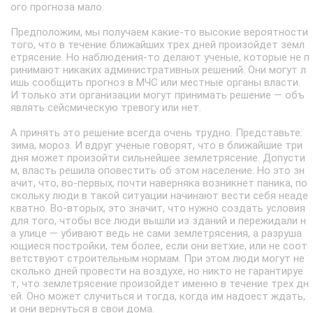
ого прогноза мало.
Предположим, мы получаем какие-то высокие вероятности
того, что в течение ближайших трех дней произойдет земл
етрясение. Но наблюдения-то делают ученые, которые не п
ринимают никаких административных решений. Они могут л
ишь сообщить прогноз в МЧС или местные органы власти.
И только эти организации могут принимать решение — объ
являть сейсмическую тревогу или нет.
А принять это решение всегда очень трудно. Представьте:
зима, мороз. И вдруг ученые говорят, что в ближайшие три
дня может произойти сильнейшее землетрясение. Допусти
м, власть решила оповестить об этом население. Но это зн
ачит, что, во-первых, почти наверняка возникнет паника, по
скольку люди в такой ситуации начинают вести себя неаде
кватно. Во-вторых, это значит, что нужно создать условия
для того, чтобы все люди вышли из зданий и пережидали н
а улице — убивают ведь не сами землетрясения, а разруша
ющиеся постройки, тем более, если они ветхие, или не соот
ветствуют строительным нормам. При этом люди могут не
сколько дней провести на воздухе, но никто не гарантируе
т, что землетрясение произойдет именно в течение трех дн
ей. Оно может случиться и тогда, когда им надоест ждать,
и они вернуться в свои дома.