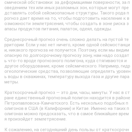
смической обстановки: за деформациями поверхности, за п
оведением тех или иных разломных зон, которые могут пре
дставлять собой сейсмоопасные структуры. Такого рода п
рогноз дает время на то, чтобы подготовить население к в
озможности землетрясения, чтобы создать в зоне риска з
апасы продуктов питания, палаток, одеял, одежды.
Среднесрочный прогноз очень сложно делать на пустой те
рритории. Если у нас нет ничего, кроме одной сейсмостанци
и, никакого прогноза не получится. Поэтому, если мы видим
опасную по долгосрочному прогнозу зону, нам надо создат
ь что-то вроде прогнозного полигона, куда стягиваются и
другое оборудование, кроме сейсмического. Например, гидр
огеологические средства, позволяющие определять уровен
ь воды в скважинах, температуру выхода газа и другие пара
метры.
Краткосрочный прогноз — это дни, часы, минуты. У нас в ст
ране единственный прогнозный полигон находится в районе
Петропавловска-Камчатского. Есть несколько подобных п
олигонов в США (в Калифорнии) и Китае. Именно на таких п
олигонах можно предсказать, что в самое ближайшее врем
я произойдет землетрясение.
К сожалению, на сегодняшний день пользы от краткосрочн