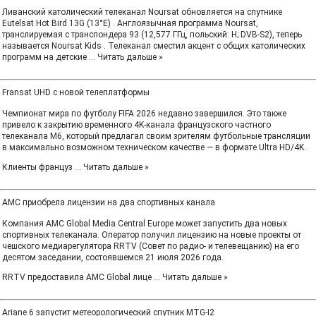
Ливанский католический телеканал Noursat обновляется на спутнике
Eutelsat Hot Bird 13G (13°E) . Англоязычная программа Noursat,
транслируемая с транспондера 93 (12,577 ГГц, польский: H; DVB-S2), теперь
называется Noursat Kids . Телеканал сместил акцент с общих католических
программ на детские
...
Читать дальше »
Fransat UHD с новой телеплатформы
Чемпионат мира по футболу FIFA 2026 недавно завершился. Это также
привело к закрытию временного 4K-канала французского частного
телеканала M6, который предлагал своим зрителям футбольные трансляции
в максимально возможном техническом качестве — в формате Ultra HD/4K.
Клиенты француз
...
Читать дальше »
AMC приобрела лицензии на два спортивных канала
Компания AMC Global Media Central Europe может запустить два новых
спортивных телеканала. Оператор получил лицензию на новые проекты от
чешского медиарегулятора RRTV (Совет по радио- и телевещанию) на его
десятом заседании, состоявшемся 21 июля 2026 года.
RRTV предоставила AMC Global лице
...
Читать дальше »
Ariane 6 запустит метеорологический спутник MTG-I2