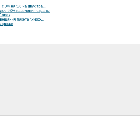
 3/4 на 5/6 на двух тра...
олее 93% населения страны
 Conax
ещания пакета "Укрко...
спресс»