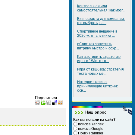
Контрольная или
самостоятельная: как мозг...
Бизнескарта для компании:
как выбрать, на...
Спортивное вещание в
2026-м: от спутника ...
eCom: как запустить
витрину быстро и сохр...
Как выстроить стратегию
игры в 1Win: от п...
Игра от кэшбэка: стратегия
теста новых ме...
Интернет казино,
принимающие биткоин:
осн...
Поделиться
:
Наш опрос
Как вы попали на сайт?
поиск в Yandex
поиск в Google
Поиск Rambler