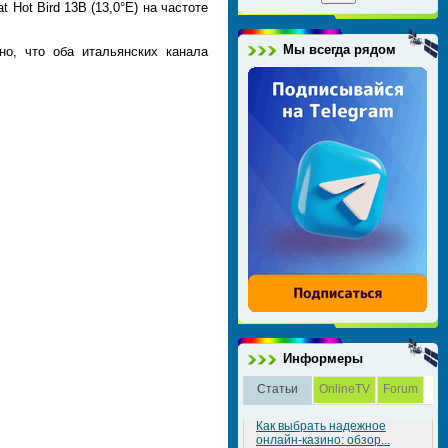
 Hot Bird 13B (13,0°E) на частоте
Мы всегда рядом
но, что оба итальянских канала
Информеры
Статьи
OnlineTV
Forum
Как выбрать надежное
онлайн-казино: обзор...