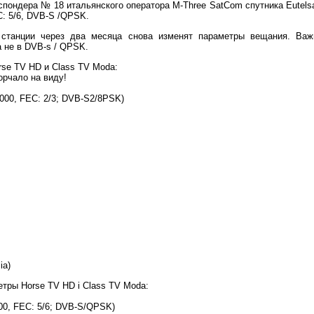
пондера № 18 итальянского оператора M-Three SatCom спутника Eutelsat
EC: 5/6, DVB-S /QPSK.
 станции через два месяца снова изменят параметры вещания. Важ
а не в DVB-s / QPSK.
rse TV HD и Class TV Moda:
торчало на виду!
30000, FEC: 2/3; DVB-S2/8PSK)
ia)
тры Horse TV HD i Class TV Moda:
2000, FEC: 5/6; DVB-S/QPSK)