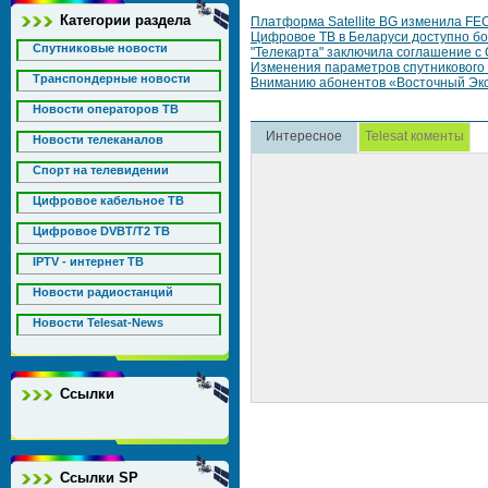
Категории раздела
Платформа Satellite BG изменила FEC c
Цифровое ТВ в Беларуси доступно б
Спутниковые новости
"Телекарта" заключила соглашение с
Изменения параметров спутникового в
Транспондерные новости
Вниманию абонентов «Восточный Эк
Новости операторов ТВ
Интересное
Telesat коменты
Новости телеканалов
Спорт на телевидении
Цифровое кабельное ТВ
Цифровое DVBT/T2 ТВ
IPTV - интернет ТВ
Новости радиостанций
Новости Telesat-News
Ссылки
Ссылки SP