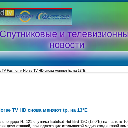
Спутниковые и телевизионн
новости
s TV Fashion и Horse TV HD снова меняют tp. на 13°E
Horse TV HD снова меняют tp. на 13°E
спондере № 121 спутника Eutelsat Hot Bird 13C (13,0°E) на частоте 10
пии двух станций, принадлежащих итальянской медиа-холдинговой компа