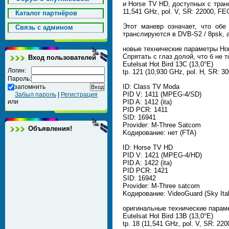
и Horse TV HD, доступных с транс
11,541 GHz, pol. V, SR: 22000, F
Каталог партнёров
Этот маневр означает, что обе
Cвязь с админом
транслируются в DVB-S2 / 8psk, 
новые технические параметры Ho
Спрятать с глаз долой, что б не 
Вход пользователей
Eutelsat Hot Bird 13C (13,0°E)
Логин:
tp. 121 (10,930 GHz, pol. H, SR: 
Пароль:
ID: Class TV Moda
запомнить
PID V: 1411 (MPEG-4/SD)
Забыл пароль
|
Регистрация
или
PID A: 1412 (ita)
PID PCR: 1411
SID: 16941
Provider: M-Three Satcom
Объявления!
Koдирование: нет (FTA)
ID: Horse TV HD
PID V: 1421 (MPEG-4/HD)
PID A: 1422 (ita)
PID PCR: 1421
SID: 16942
Provider: M-Three satcom
Koдирование: VideoGuard (Sky Ital
оригинальные технические параме
Eutelsat Hot Bird 13B (13,0°E)
tp. 18 (11,541 GHz, pol. V, SR: 2