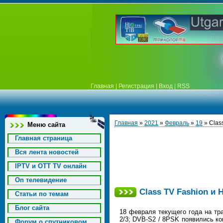
Главная
|
Регистрация
|
Вход
|
RSS
Главная
»
2021
»
Февраль
»
19
» Clas
Меню сайта
Главная страница
Вся лента новостей
IPTV и OTT TV онлайн
On телевидение
Class TV Fashion и 
Статьи по темам
Блог сайта
18 февраля текущего года на тран
2/3; DVB-S2 / 8PSK появились ко
Форум о спутниковом