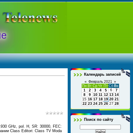
ые
Календарь записей
«
Февраль 2021
»
Пн
Вт
Ср
Чт
Пт
Сб
Вс
6
1
2
3
4
5
7
8
9
10
11
12
13
14
15
16
17
18
19
20
21
22
23
24
25
26
27
28
Поиск по сайту
,930 GHz, pol. H, SR: 30000, FEC:
нии Class Editori: Class TV Moda