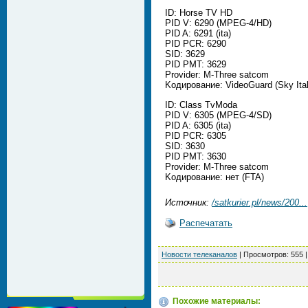
ID: Horse TV HD
PID V: 6290 (MPEG-4/HD)
PID A: 6291 (ita)
PID PCR: 6290
SID: 3629
PID PMT: 3629
Provider: M-Three satcom
Koдирование: VideoGuard (Sky Ital
ID: Class TvModa
PID V: 6305 (MPEG-4/SD)
PID A: 6305 (ita)
PID PCR: 6305
SID: 3630
PID PMT: 3630
Provider: M-Three satcom
Koдирование: нет (FTA)
Источник:
/satkurier.pl/news/200...
Распечатать
Новости телеканалов
|
Просмотров
: 555 
Похожие материалы: