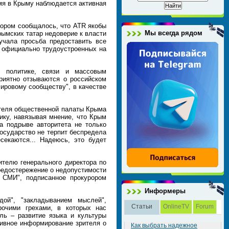
емя в Крыму наблюдается активная
тором сообщалось, что ATR якобы
Мы всегда рядом
ымских татар недоверие к власти
вучала просьба предоставить все
к официально трудоустроенных на
й политике, связи и массовым
риятно отзываются о российском
мировому сообществу", в качестве
ателя общественной палаты Крыма
ику, навязывая мнение, что Крым
а подрыве авторитета не только
государство не терпит беспредела
секаются... Надеюсь, это будет
ителю генерального директора по
редостережение о недопустимости
о СМИ", подписанное прокурором
Информеры
ой", "закладыванием мыслей",
Статьи
OnlineTV
Forum
рочими грехами, в которых нас
ль – развитие языка и культуры
тивное информирование зрителя о
Как выбрать надежное