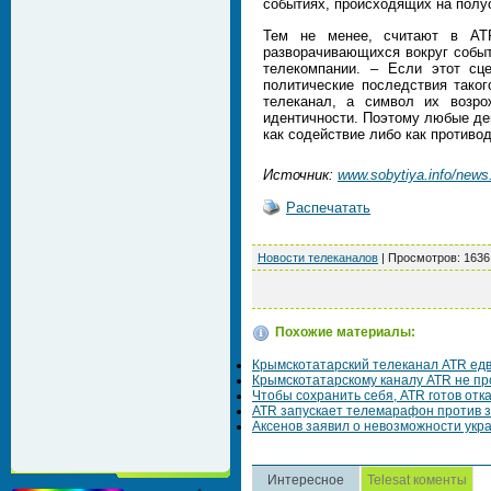
событиях, происходящих на полуо
Тем не менее, считают в ATR
разворачивающихся вокруг событ
телекомпании. – Если этот сц
политические последствия тако
телеканал, а символ их возро
идентичности. Поэтому любые дей
как содействие либо как противо
Источник:
www.sobytiya.info/news.
Распечатать
Новости телеканалов
|
Просмотров
: 1636
Похожие материалы:
Крымскотатарский телеканал ATR едв
Крымскотатарскому каналу ATR не п
Чтобы сохранить себя, ATR готов отка
ATR запускает телемарафон против 
Аксенов заявил о невозможности укр
Интересное
Telesat коменты