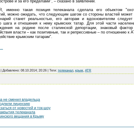
строве и за его пределами", – сказано в заявлении.
, именно такая позиция телеканала сделала его объектом "охо
ий, можно ожидать, что следующим шагом со стороны властей может с
енарий станет реальностью, его авторам и вдохновителям следует
го шага и отношения к нему крымских татар. Для этой части населен
ждения на родине после сталинской депортации, знаковый фактор
ствия власти – как позитивные, так и репрессивные – по отношению к 
действие крымским татарам".
..
 |
Добавлено
:
08.10.2014; 20:26
|
Теги
:
телеканал
,
крым
,
ATR
а не сменил владельца
родлили лицензию
заться от новостей и ток-шоу
закрытия телеканала
аинского вещания в Крыму