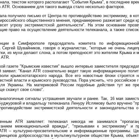
анала, текстом которого располагают "События Крыма", в последнее вр
 ATR. Основанием для такого вывода стало несколько факторов.
нала получило письмо от Центра по противодействию экстремизму, в ко
ироссийского общественного мнения, преднамеренно разжигает среди кр
есет угрозу экстремистской деятельности". На этом основании проз
ие право на осуществление деятельности телеканала, а также списо
енции в Симферополе председатель комитета по информационно
 Сергей Шувайников, говоря о журналистах, "которые не очень лицеп
ки, из мухи делают слона, а потом преподносят это жителям Крыма и 
 ATR.
ской газете "Крымские известия" вышло интервью заместителя председ
 заявил: "Канал ATR сознательно ведет такую информационную полит
воли крымскотатарского народа. Все его новостные блоки строятся н
местной власти и крымского руководства. Пора уяснить, что российское 
ля Украины. На материковой России подобные действия тут же пре
ще скажут свое слово".
аналогичные сигналы устрашения звучали и ранее. Так, 16 мая замест
уджуровой и владельцу телеканала Ленуру Ислямову было вручено "п
противодействии экстремистской деятельности и законодательства 
нным ATR заявляет: телеканал никогда не занимался "пропаганд
иганием межнациональной вражды", "призывами к экстремизму" и п
ATR – культурно-просветительские и информационные программы. Це
ринципов добрососедства в мультикультурном обществе Крыма, объек