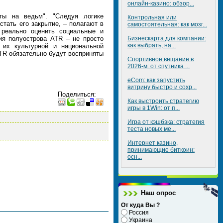
онлайн-казино: обзор...
ты на ведьм". "Следуя логике
Контрольная или
тать его закрытие, – полагают в
самостоятельная: как мозг...
 реально оценить социальные и
ия полуострова ATR – не просто
Бизнескарта для компании:
как выбрать, на...
 их культурной и национальной
ATR обязательно будут восприняты
Спортивное вещание в
2026-м: от спутника ...
eCom: как запустить
витрину быстро и сохр...
Поделиться
:
Как выстроить стратегию
игры в 1Win: от п...
Игра от кэшбэка: стратегия
теста новых ме...
Интернет казино,
принимающие биткоин:
осн...
Наш опрос
От куда Вы ?
Россия
Украина