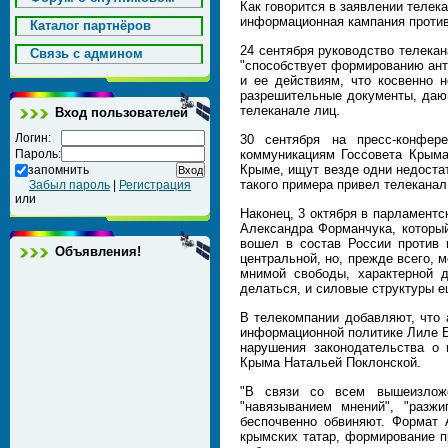
Как говорится в заявлении телек
информационная кампания против
Каталог партнёров
24 сентября руководство телека
Cвязь с админом
"способствует формированию ант
и ее действиям, что косвенно н
разрешительные документы, дающ
телеканале лиц.
Вход пользователей
Логин:
30 сентября на пресс-конфер
Пароль:
коммуникациям Госсовета Крыма
Крыме, ищут везде одни недостат
запомнить
такого примера привел телеканал
Забыл пароль
|
Регистрация
или
Наконец, 3 октября в парламент
Александра Форманчука, который
вошел в состав России против 
Объявления!
центральной, но, прежде всего, 
мнимой свободы, характерной д
делаться, и силовые структуры е
В телекомпании добавляют, что 
информационной политике Лиле Б
нарушения законодательства о 
Крыма Натальей Поклонской.
"В связи со всем вышеизложе
"навязыванием мнений", "разж
беспочвенно обвиняют. Формат 
крымских татар, формирование п