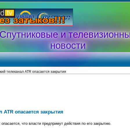
Спутниковые и телевизионн
новости
кий телеканал ATR опасается закрытия
л ATR опасается закрытия
опасается, что власти предпримут действия по его закрытию.