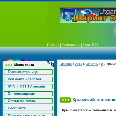
Главная
|
Регистрация
|
Вход
|
RSS
Главная
»
2014
»
Октябрь
»
8
» Крымс
Меню сайта
Главная страница
Вся лента новостей
IPTV и OTT TV онлайн
On телевидение
Крымский телекана
Статьи по темам
Блог сайта
Крымскотатарский телеканал АТR 
Форум о спутниковом