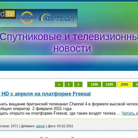
Спутниковые и телевизионн
новости
...
«
1
2
1998
1999
2000
2
 HD с апреля на платформе Freesat
чать вещание британский телеканал Channel 4 в формате высокой четкос
общил оператор 2 февраля 2011 года.
щать открыто на платформе Freesat, где также входят телека
...
Читать 
отров:
2371
|
Добавил:
admin
|
Дата:
03.02.2011