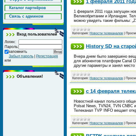
1 февраля 2011 год
Каталог партнёров
1 февраля 2011 года запущен нов
Великобритании и Ирландии. Теле
Cвязь с админом
можно увидеть такие фильмы: „Z
Категория:
Новости телеканалов
|
Просм
Вход пользователей
Логин:
History SD на старо
Пароль:
запомнить
Забыл пароль
|
Регистрация
Вчера днем было завершено веща
или
для абонентов платформ Canal Dig
другие параметры и занял мест
Объявления!
Категория:
Новости телеканалов
|
Просм
с 14 февраля телек
Новостной канал польского обще
Polsat News, TVN24, TVN CNBC и 
Телеканал TVP INFO вещает откр
Категория:
Новости телеканалов
|
Просм