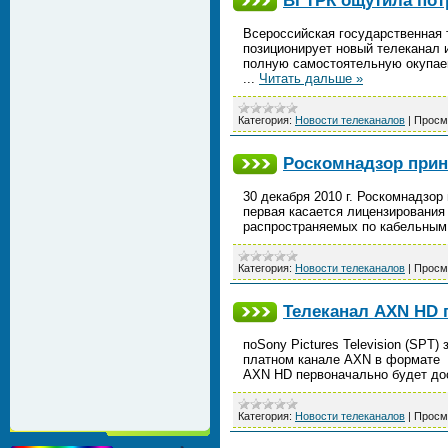
ВГТРК ощутила пот
Всероссийская государственная 
позиционирует новый телеканал и
полную самостоятельную окупае
...
Читать дальше »
Категория:
Новости телеканалов
|
Просм
Роскомнадзор прин
30 декабря 2010 г. Роскомнадзо
первая касается лицензирования
распространяемых по кабельным
Категория:
Новости телеканалов
|
Просм
Телеканал AXN HD 
поSony Pictures Television (SPT
платном канале AXN в формате 
AXN HD первоначально будет до
Категория:
Новости телеканалов
|
Просм