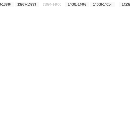
...
0-13986
13987-13993
13994-14000
14001-14007
14008-14014
1423