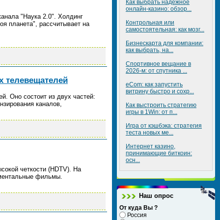
Как выбрать надежное
онлайн-казино: обзор...
анала "Наука 2.0". Холдинг
Контрольная или
оя планета", рассчитывает на
самостоятельная: как мозг...
Бизнескарта для компании:
как выбрать, на...
Спортивное вещание в
2026-м: от спутника ...
х телевещателей
eCom: как запустить
витрину быстро и сохр...
й. Оно состоит из двух частей:
нзирования каналов,
Как выстроить стратегию
игры в 1Win: от п...
Игра от кэшбэка: стратегия
теста новых ме...
Интернет казино,
принимающие биткоин:
осн...
ысокой четкости (HDTV). На
ументальные фильмы.
Наш опрос
От куда Вы ?
Россия