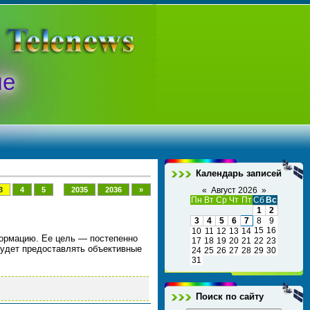
ые
Календарь записей
...
3
4
5
2035
2036
»
«
Август 2026
»
Пн
Вт
Ср
Чт
Пт
Сб
Вс
1
2
3
4
5
6
7
8
9
15
16
10
11
12
13
14
ормацию. Ее цель — постепенно
17
18
19
20
21
22
23
удет предоставлять объективные
24
25
26
27
28
29
30
31
Поиск по сайту