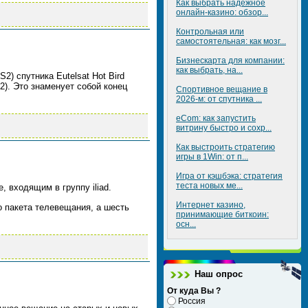
Как выбрать надежное
онлайн-казино: обзор...
Контрольная или
самостоятельная: как мозг...
Бизнескарта для компании:
как выбрать, на...
) спутника Eutelsat Hot Bird
2). Это знаменует собой конец
Спортивное вещание в
2026-м: от спутника ...
eCom: как запустить
витрину быстро и сохр...
Как выстроить стратегию
игры в 1Win: от п...
Игра от кэшбэка: стратегия
теста новых ме...
 входящим в группу iliad.
Интернет казино,
о пакета телевещания, а шесть
принимающие биткоин:
осн...
Наш опрос
От куда Вы ?
Россия