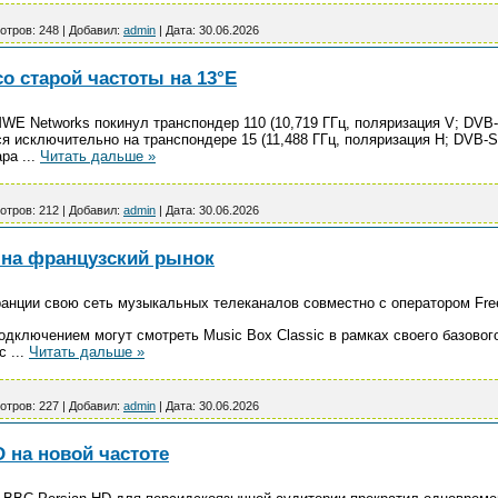
отров:
248
|
Добавил:
admin
|
Дата:
30.06.2026
о старой частоты на 13°E
WE Networks покинул транспондер 110 (10,719 ГГц, поляризация V; DVB-S2
ся исключительно на транспондере 15 (11,488 ГГц, поляризация H; DVB-S
ара
...
Читать дальше »
отров:
212
|
Добавил:
admin
|
Дата:
30.06.2026
 на французский рынок
анции свою сеть музыкальных телеканалов совместно с оператором Free,
одключением могут смотреть Music Box Classic в рамках своего базовог
ic
...
Читать дальше »
отров:
227
|
Добавил:
admin
|
Дата:
30.06.2026
D на новой частоте