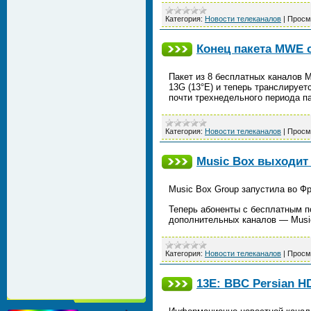
Категория:
Новости телеканалов
|
Просм
Конец пакета MWE с
Пакет из 8 бесплатных каналов M
13G (13°E) и теперь транслирует
почти трехнедельного периода п
Категория:
Новости телеканалов
|
Просм
Music Box выходит
Music Box Group запустила во Фр
Теперь абоненты с бесплатным п
дополнительных каналов — Mus
Категория:
Новости телеканалов
|
Просм
13E: BBC Persian H