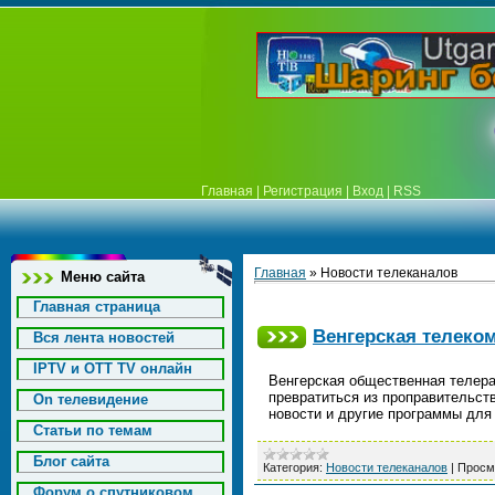
Главная
|
Регистрация
|
Вход
|
RSS
Главная
»
Новости телеканалов
Меню сайта
Главная страница
Венгерская телеко
Вся лента новостей
IPTV и OTT TV онлайн
Венгерская общественная телер
превратиться из проправительс
On телевидение
новости и другие программы для
Статьи по темам
Блог сайта
Категория:
Новости телеканалов
|
Просм
Форум о спутниковом