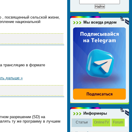
io , посвященный сельской жизни,
репление национальной
Мы всегда рядом
ла трансляцию в формате
ать дальше »
Информеры
тном разрешении (SD) на
тавлять ту же программу в лучшем
Статьи
OnlineTV
Forum