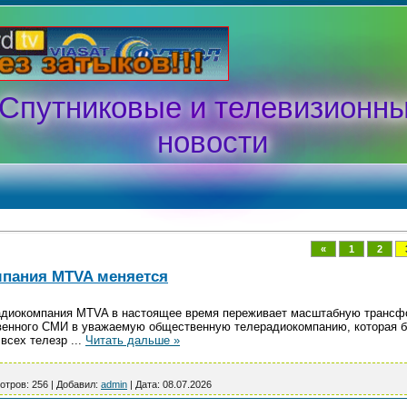
Спутниковые и телевизионн
новости
«
1
2
мпания MTVA меняется
адиокомпания MTVA в настоящее время переживает масштабную трансф
твенного СМИ в уважаемую общественную телерадиокомпанию, которая б
 всех телезр
...
Читать дальше »
отров:
256
|
Добавил:
admin
|
Дата:
08.07.2026