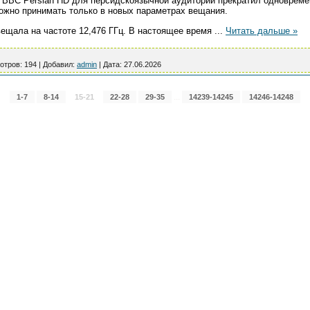
BBC Persian HD для персидскоязычной аудитории прекратил одновреме
можно принимать только в новых параметрах вещания.
ещала на частоте 12,476 ГГц. В настоящее время
...
Читать дальше »
отров:
194
|
Добавил:
admin
|
Дата:
27.06.2026
...
1-7
8-14
15-21
22-28
29-35
14239-14245
14246-14248