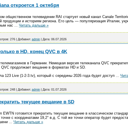
aliana откроется 1 октября
ком общественном телевидении RAI стартует новый канал Canale Territor
ой продукции и историям региона. Его цель — популяризация Италии, ук
рным нас
...
Читать дальше »
отров:
276
|
Добавил:
admin
|
Дата:
06.07.2026
 только в HD, конец QVC в 4K
телемагазинов в Германии. Немецкая версия телеканала QVC прекрати
K. QVC продолжает вещание в форматах HD и SD.
а 123 Live (1-2-3.tv), который с середины 2026 года будет доступ
...
Чит
отров:
248
|
Добавил:
admin
|
Дата:
01.07.2026
екратить текущее вещание в SD
л EWTN готовится прекратить текущее вещание в классическом стандар
 точке с координатами 19,2° в.д. С той же точки оператор будет предос
ешени
...
Читать дальше »