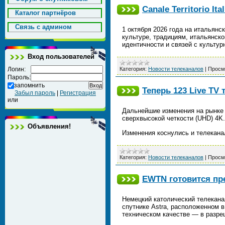
Canale Territorio It
Каталог партнёров
Cвязь с админом
1 октября 2026 года на итальянс
культуре, традициям, итальянск
идентичности и связей с культу
Вход пользователей
Логин:
Категория:
Новости телеканалов
|
Просм
Пароль:
запомнить
Теперь 123 Live TV
Забыл пароль
|
Регистрация
или
Дальнейшие изменения на рынке 
сверхвысокой четкости (UHD) 4
Объявления!
Изменения коснулись и телеканал
Категория:
Новости телеканалов
|
Просм
EWTN готовится пр
Немецкий католический телекана
спутнике Astra, расположенном в
техническом качестве — в разр