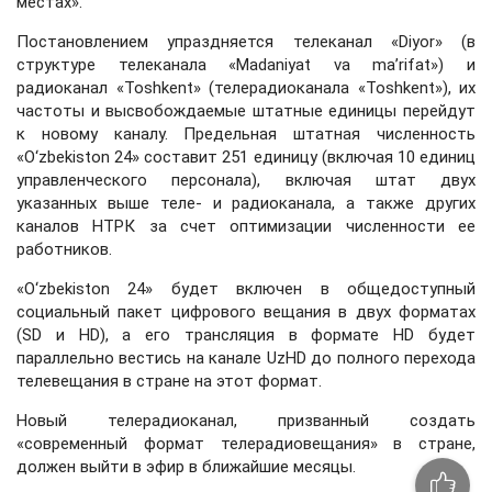
местах».
Постановлением упраздняется телеканал «Diyor» (в
структуре телеканала «Madaniyat va ma’rifat») и
радиоканал «Toshkent» (телерадиоканала «Toshkent»), их
частоты и высвобождаемые штатные единицы перейдут
к новому каналу. Предельная штатная численность
«O‘zbekiston 24» составит 251 единицу (включая 10 единиц
управленческого персонала), включая штат двух
указанных выше теле- и радиоканала, а также других
каналов НТРК за счет оптимизации численности ее
работников.
«O‘zbekiston 24» будет включен в общедоступный
социальный пакет цифрового вещания в двух форматах
(SD и HD), а его трансляция в формате HD будет
параллельно вестись на канале UzHD до полного перехода
телевещания в стране на этот формат.
Новый телерадиоканал, призванный создать
«современный формат телерадиовещания» в стране,
должен выйти в эфир в ближайшие месяцы.