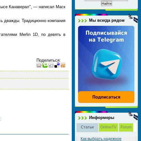
мысе Канаверал", — написал Маск
Мы всегда рядом
сь дважды. Традиционно компания
ателями Merlin 1D, по девять в
Поделиться
:
Информеры
y
Статьи
OnlineTV
Forum
Как выбрать надежное