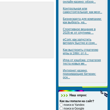
онлайн-казино: обзор...
Контрольная или
самостоятельная: как мозг...
Бизнескарта для компании:
как выбрать, на...
Спортивное вещание в
2026-м: от спутника ...
eCom: как запустить
витрину быстро и сохр...
Как выстроить стратегию
игры в 1Win: от п...
Игра от кэшбэка: стратегия
теста новых ме...
Интернет казино,
принимающие биткоин:
осн...
Наш опрос
Как вы попали на сайт?
поиск в Yandex
поиск в Google