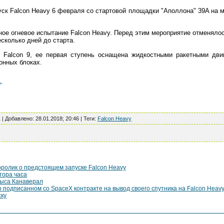
уск Falcon Heavy 6 февраля со стартовой площадки "Аполлона" 39A на 
ное огневое испытание Falcon Heavy. Перед этим мероприятие отменяло
есколько дней до старта.
е Falcon 9, ее первая ступень оснащена жидкостными ракетными двиг
онных блоках.
.
1 |
Добавлено
:
28.01.2018; 20:46
|
Теги
:
Falcon Heavy
еоролик о предстоящем запуске Falcon Heavy
тора часа
мыса Канаверал
 подписанном со SpaceX контракте на вывод своего спутника на Falcon Heav
ску