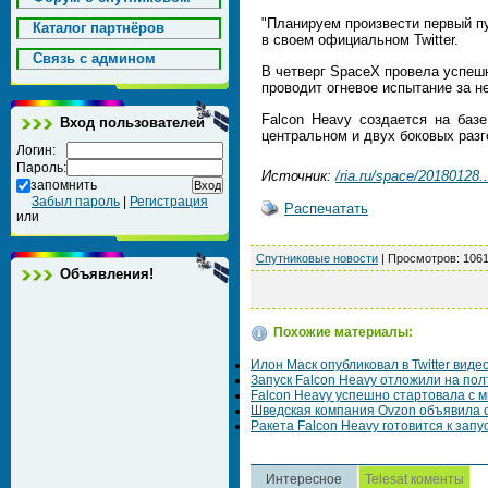
"Планируем произвести первый п
Каталог партнёров
в своем официальном Twitter.
Cвязь с админом
В четверг SpaceX провела успеш
проводит огневое испытание за н
Falcon Heavy создается на баз
Вход пользователей
центральном и двух боковых разг
Логин:
Пароль:
Источник:
/ria.ru/space/20180128..
запомнить
Забыл пароль
|
Регистрация
Распечатать
или
Спутниковые новости
|
Просмотров
: 106
Объявления!
Похожие материалы:
Илон Маск опубликовал в Twitter вид
Запуск Falcon Heavy отложили на пол
Falcon Heavy успешно стартовала с 
Шведская компания Ovzon объявила о
Ракета Falcon Heavy готовится к запу
Интересное
Telesat коменты