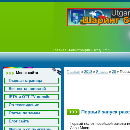
Главная
|
Регистрация
|
Вход
|
RSS
Главная
»
2018
»
Январь
»
28
» Первы
Меню сайта
Главная страница
Вся лента новостей
IPTV и OTT TV онлайн
On телевидение
Первый запуск раке
Статьи по темам
Блог сайта
Первый полет новейшей ракеты-н
Илон Маск.
Форум о спутниковом