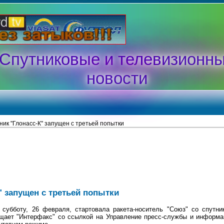
Спутниковые и телевизионн
новости
ник "Глонасс-К" запущен с третьей попытки
" запущен с третьей попытки
убботу, 26 февраля, стартовала ракета-носитель "Союз" со спутник
щает "Интерфакс" со ссылкой на Управление пресс-службы и информ