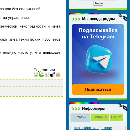
прошло без осложнений.
т на управление.
Мы всегда рядом
нической неисправности и из-за
ко из-за технических просчетов
ительную частоту, что повышает
Поделиться
:
Информеры
Статьи
OnlineTV
Forum
Как выбрать надежное