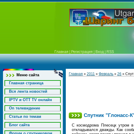
Главная
|
Регистрация
|
Вход
|
RSS
Главная
»
2011
»
Февраль
»
26
» Спут
Меню сайта
Главная страница
Вся лента новостей
IPTV и OTT TV онлайн
On телевидение
Спутник "Глонасс-К
Статьи по темам
Блог сайта
С космодрома Плесецк утром в с
откладывался дважды. Как сооб
Форум о спутниковом