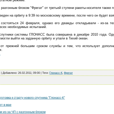
штатном режиме.
с разгонным блоком "Фрегат" от третьей ступени ракеты-носителя также 
еден на орбиту в 9:39 по московскому времени, после чего он будет взя
 состояться 24 февраля, однако его дважды откладывали - из-за тех
 всех необходимых испытаний.
спутники системы ГЛОНАСС была совершена в декабре 2010 года. Одна
смогли выйти на заданную орбиту и упали в Тихий океан.
 от прежней большим сроком службы и тем, что использует дополн
х.
.
2 |
Добавлено
:
26.02.2011; 09:00
|
Теги
:
Глонасс-К
,
Фрегат
отовка к старту нового спутника "Глонасс-К"
ет в мае
и из-за ЧП с разгонным блоком