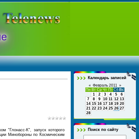
ые
Календарь записей
«
Февраль 2011
»
Пн
Вт
Ср
Чт
Пт
Сб
Вс
1
2
3
4
5
6
7
8
9
10
11
12
13
14
15
16
17
18
19
20
21
22
23
24
25
26
27
28
Поиск по сайту
ом "Глонасс-К", запуск которого
ации Минобороны по Космическим