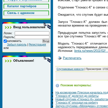
войскам, старт ракеты прошел в 
Каталог партнёров
Отделение "Глонасс-К" в связке 
Cвязь с админом
Ожидается, что спутник будет выв
Запуск "Глонасс-К" должен был
нехватки времени на проведение
Вход пользователей
Предыдущая попытка запустить 
Логин:
все три спутника "Глонасс-М" не 
Пароль:
запомнить
Модель "Глонасс-К" отличается
Забыл пароль
|
Регистрация
надежность передаваемых данны
или
Источник:
lenta.ru/news/2011/02/..
Распечатать
Объявления!
Спутниковые новости
|
Просмотров
: 172
Похожие материалы:
На космодроме Плесецк началась подг
"Глонасс-К" долетел до орбиты
Новый спутник «Глонасс-К» заработа
"Глонасс-К" опоздал на орбиту
Запуск спутника «Меридиан» отложил