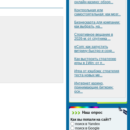
онлайн-казино: обзор...
Контрольная или
самостоятельная: как мозг...
Бизнескарта для компании:
как выбрать, на...
Спортивное вещание в
2026-м: от спутника ...
eCom: как запустить
витрину быстро и сохр...
Как выстроить стратегию
игры в 1Win: от п...
Игра от кэшбэка: стратегия
теста новых ме...
Интернет казино,
принимающие биткоин:
осн...
Наш опрос
Как вы попали на сайт?
поиск в Yandex
поиск в Google