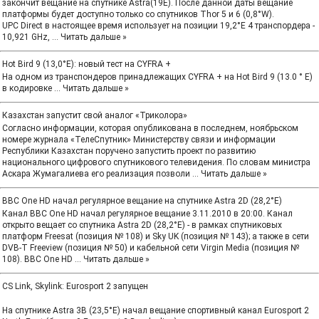
закончит вещание на спутнике Astra(19Е). После данной даты вещание
платформы будет доступно только со спутников Thor 5 и 6 (0,8°W).
UPC Direct в настоящее время использует на позиции 19,2°E 4 транспордера -
10,921 GHz,
...
Читать дальше »
Hot Bird 9 (13,0°E): новый тест на CYFRA +
На одном из транспондеров принадлежащих CYFRA + на Hot Bird 9 (13.0 ° E)
в кодировке
...
Читать дальше »
Казахстан запустит свой аналог «Триколора»
Согласно информации, которая опубликована в последнем, ноябрьском
номере журнала «ТелеСпутник» Министерству связи и информации
Республики Казахстан поручено запустить проект по развитию
национального цифрового спутникового телевидения. По словам министра
Аскара Жумагалиева его реализация позволи
...
Читать дальше »
BBC One HD начал регулярное вещание на спутнике Astra 2D (28,2°E)
Канал BBC One HD начал регулярное вещание 3.11.2010 в 20:00. Канал
открыто вещает со спутника Astra 2D (28,2°E) - в рамках спутниковых
платформ Freesat (позиция № 108) и Sky UK (позиция № 143); а также в сети
DVB-T Freeview (позиция № 50) и кабельной сети Virgin Media (позиция №
108). BBC One HD
...
Читать дальше »
CS Link, Skylink: Eurosport 2 запущен
На спутнике Astra 3B (23,5°E) начал вещание спортивный канал Eurosport 2