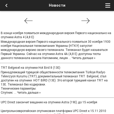
Новости
В конце ноября появиться международная версия Первого национально на
спутнике Astra 4 (4,8 Е)
Международная версия Первого национального появиться 30 ноября 1930
ноября Национальная телекомпания Украины (НТКУ) запустит
международную версию своего телеканала. Телеканал будет называться
Первый Украины. Сейчас на спутнике Astra 4A (4,8 Е) доступны тесты
данного телеканала канала Напомним, лицен
...
Читать дальше »
TRT Belgesel на спутнике Hot Bird 8 (13E)
Принадлежащий турецкой общественности телекомпания Türkiye Radyo
Televizyon Kurumu (TRT) документальный телеканал TRT Belgesel, стал
доступен на спутнике HOT BIRD (13E). Это второй турецкий канал TRT на
13E. Телеканал без кодировки.
Технические параметры:
Спутник:
...
Читать дальше »
UPC Direct закончит вещание на спутнике Astra (19Е) до 15 ноября
Центрольноевропейская спутниковая платформа UPC Direct к 15.11.2010