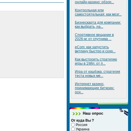
онлайн-казино: обзор...
Контрольная или
самостоятельная: как мозг...
Бизнескарта для компании:
как выбрать, на...
Спортивное вещание в
2026-м: от спутника ...
eCom: как запустить
витрину быстро и сохр...
Как выстроить стратегию
игры в 1Win: от п...
Игра от кэшбэка: стратегия
теста новых ме...
Интернет казино,
принимающие биткоин:
осн...
Наш опрос
От куда Вы ?
Россия
Украина