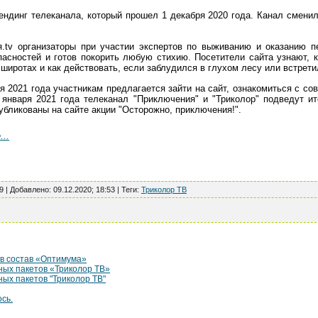
ендинг телеканала, который прошел 1 декабря 2020 года. Канал смени
я.tv организаторы при участии экспертов по выживанию и оказанию 
пасностей и готов покорить любую стихию. Посетители сайта узнают, 
 широтах и как действовать, если заблудился в глухом лесу или встрет
я 2021 года участникам предлагается зайти на сайт, ознакомиться с со
января 2021 года телеканал "Приключения" и "Триколор" подведут и
убликованы на сайте акции "Осторожно, приключения!".
...
9 |
Добавлено
:
09.12.2020; 18:53
|
Теги
:
Триколор ТВ
в состав «Оптимума»
ых пакетов «Триколор ТВ»
ых пакетов "Триколор ТВ"
сь.