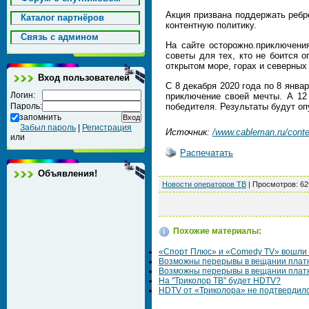
Акция призвана поддержать ребр
Каталог партнёров
контентную политику.
Cвязь с админом
На сайте осторожно.приключени
советы для тех, кто не боится о
открытом море, горах и северных
Вход пользователей
С 8 декабря 2020 года по 8 январ
Логин:
приключение своей мечты. А 12 
Пароль:
победителя. Результаты будут оп
запомнить
Забыл пароль
|
Регистрация
Источник:
/www.cableman.ru/conte
или
Распечатать
Объявления!
Новости операторов ТВ
|
Просмотров
: 62
Похожие материалы:
«Спорт Плюс» и «Comedy TV» вошли 
Возможны перерывы в вещании платн
Возможны перерывы в вещании платн
На "Триколор ТВ" будет HDTV?
HDTV от «Триколора» не подтвердило