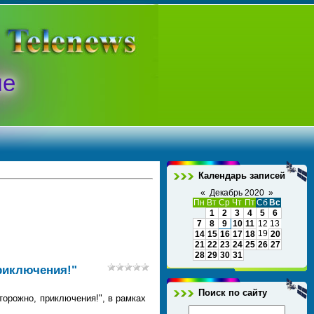
ые
Календарь записей
«
Декабрь 2020
»
Пн
Вт
Ср
Чт
Пт
Сб
Вс
1
2
3
4
5
6
7
8
9
10
11
12
13
19
14
15
16
17
18
20
21
22
23
24
25
26
27
28
29
30
31
риключения!"
Поиск по сайту
орожно, приключения!", в рамках