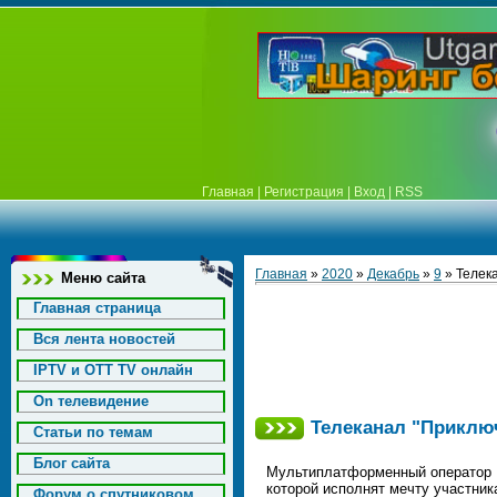
Главная
|
Регистрация
|
Вход
|
RSS
Главная
»
2020
»
Декабрь
»
9
» Телека
Меню сайта
Главная страница
Вся лента новостей
IPTV и OTT TV онлайн
On телевидение
Телеканал "Приключ
Статьи по темам
Блог сайта
Мультиплатформенный оператор "
которой исполнят мечту участник
Форум о спутниковом