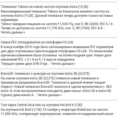
Телеканал Telesur на новой частоте спутника Astra (19,2E)
Южноамериканский телеканал Telesur из Венесуэлы изменил частоту на
спутнике Astra (19,2E). Данный телеканал теперь доступен только на новых
параметрах.
Telesur завершил вещание на частоте 11,538 ГГц, пол V, SR 22000, FEC 5 / 6.
Теперь он доступен на частоте 11,778 GHz, пол. V, SR 27500, FEC 3/4.
...
Читать дальше »
Смена FEC откладывается на платформе CS Link
В конце ноября 2010 года было запланировано изменение FEC параметров
для двух спутниковых транспондеров платформы CS Link . По техническим
причинам изменения были отложены на более поздний срок. Новая дата
изменений FEC с 3 / 4 на 5 / 6 еще не определена.
Текущая сумма двух DVB-S тра
...
Читать дальше »
Brava3D- телеканал о культуре на спутнике Astra 3B (23,5°E)
На новом спутнике Astra 3B (23,5°E) появился новый телеканал в
трехмерном разрешении Brava3D. Телеканал в данный момент вещает
открыто. Новый телеканал Brava3D оказался в одном мультиплексе с SES
Astra. В этом же мультиплексе находится демо канал Astra 3D и Astra HD .
Однако демо-канал A
...
Читать дальше »
Тест карта Central Asia test на спутнике Hot Bird 6 (13E)
На спутнике Hot Bird 6 (13E) 18 ноября у оператора GlobeCast на частоте
11,585 GHz, поляризация- вертикальная, появился не кодированный канал