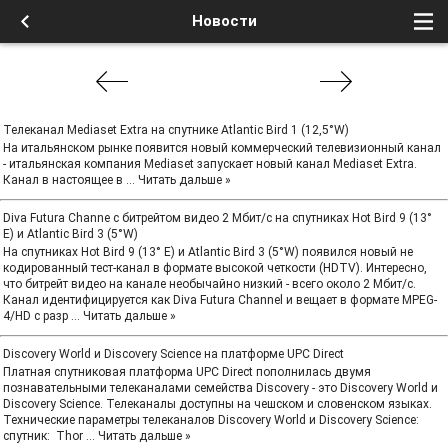
Новости
Телеканал Mediaset Extra на спутнике Atlantic Bird 1 (12,5°W)
На итальянском рынке появится новый коммерческий телевизионный канал
- итальянская компания Mediaset запускает новый канал Mediaset Extra.
Канал в настоящее в
...
Читать дальше »
Diva Futura Channe с битрейтом видео 2 Мбит/с на спутниках Hot Bird 9 (13°
E) и Atlantic Bird 3 (5°W)
На спутниках Hot Bird 9 (13° E) и Atlantic Bird 3 (5°W) появился новый не
кодированный тест-канал в формате высокой четкости (HDTV). Интересно,
что битрейт видео на канале необычайно низкий - всего около 2 Мбит/с.
Канал идентифицируется как Diva Futura Channel и вещает в формате MPEG-
4/HD с разр
...
Читать дальше »
Discovery World и Discovery Science на платформе UPC Direct
Платная спутниковая платформа UPC Direct пополнилась двумя
познавательными телеканалами семейства Discovery - это Discovery World и
Discovery Science. Телеканалы доступны на чешском и словенском языках.
Технические параметры телеканалов Discovery World и Discovery Science:
спутник: Thor
...
Читать дальше »