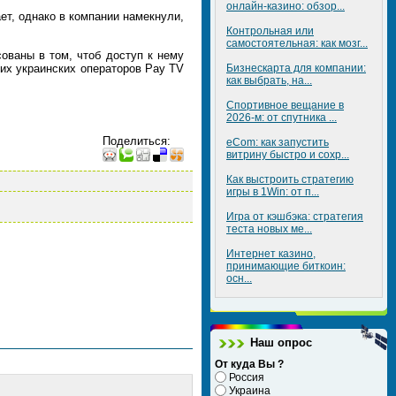
онлайн-казино: обзор...
ет, однако в компании намекнули,
Контрольная или
самостоятельная: как мозг...
ованы в том, чтоб доступ к нему
ших украинских операторов Pay TV
Бизнескарта для компании:
как выбрать, на...
Спортивное вещание в
2026-м: от спутника ...
Поделиться
:
eCom: как запустить
витрину быстро и сохр...
Как выстроить стратегию
игры в 1Win: от п...
Игра от кэшбэка: стратегия
теста новых ме...
Интернет казино,
принимающие биткоин:
осн...
Наш опрос
От куда Вы ?
Россия
Украина