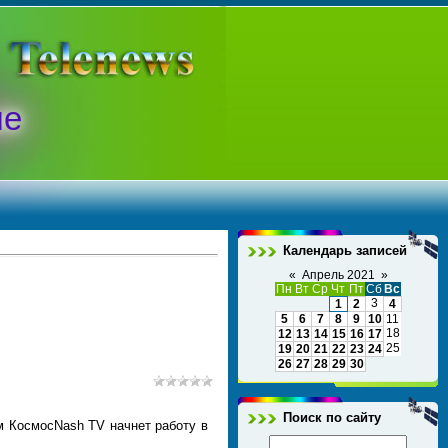
ые
Календарь записей
«
Апрель 2021
»
Пн
Вт
Ср
Чт
Пт
Сб
Вс
3
1
2
4
5
6
7
8
9
10
11
18
12
13
14
15
16
17
25
19
20
21
22
23
24
26
27
28
29
30
Поиск по сайту
м КосмосNash TV начнет работу в