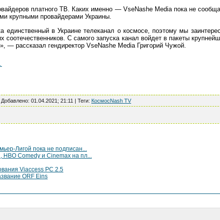
овайдеров платного ТВ. Каких именно — VseNashe Media пока не сообща
ими крупными провайдерами Украины.
 единственный в Украине телеканал о космосе, поэтому мы заинтерес
 соотечественников. С самого запуска канал войдет в пакеты крупней
», — рассказал гендиректор VseNashe Media Григорий Чужой.
.
|
Добавлено
:
01.04.2021; 21:11
|
Теги
:
КосмосNash TV
ьер-Лигой пока не подписан...
 HBO Comedy и Cinemax на пл...
вания Viaccess PC 2.5
азвание ORF Eins