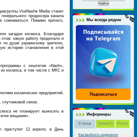
диагруппы VseNashe Media станет
 генерального продюсера канала
Мы всегда рядом
е сомневаться. Помимо прочего,
ли загадки космоса. Благодаря
 этом: какую работу проделало и
я по душе украинскому зрителю,
ную историю становления в этой
 программы с хештегом «Nash»,
из космоса, в том числе с МКС и
телями космических предприятий,
 спутниковой связи;
осмоса не планируют выносить в
Информеры
сетке вещания».
Статьи
OnlineTV
Forum
 приступит 12 апреля, в День
Как выбрать надежное