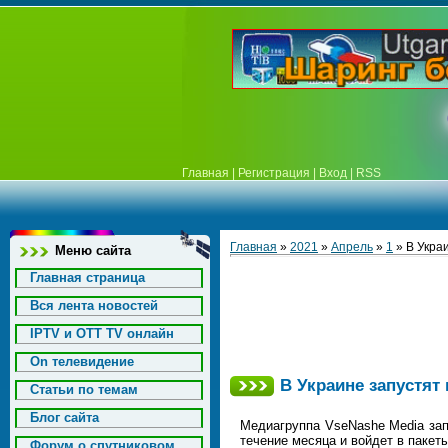
Главная
|
Регистрация
|
Вход
|
RSS
Главная
»
2021
»
Апрель
»
1
» В Укра
Меню сайта
Главная страница
Вся лента новостей
IPTV и OTT TV онлайн
On телевидение
В Украине запустят
Статьи по темам
Блог сайта
Медиагруппа VseNashe Media зап
течение месяца и войдет в пакет
Форум о спутниковом