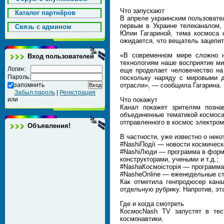
Что запускают
Каталог партнёров
В апреле украинским пользовате
первым в Украине телеканалом,
Cвязь с админом
Юлии Гагариной, тема космоса 
ожидается, что вещатель зацепит
«В современном мире сложно н
Вход пользователей
технологиям наше восприятие ми
Логин:
еще проделает человечество на
Пароль:
поскольку наряду с мировыми д
запомнить
отрасли», — сообщила Гагарина.
Забыл пароль
|
Регистрация
или
Что покажут
Канал покажет зрителям позна
объединенные тематикой космоса
отправленного в космос электром
Объявления!
В частности, уже известно о нек
#NashiПодії — новости космическ
#NashiЛюди — программа в форма
конструкторами, учеными и т.д.;
#NashaКосмоісторія — программа 
#NasheOnline — еженедельные ст
Как отметила генпродюсер кана
отдельную рубрику. Напротив, эт
Где и когда смотреть
КосмосNash TV запустят в те
космонавтики.