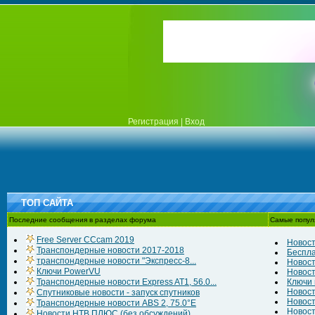
Регистрация
|
Вход
ТОП САЙТА
Последние сообщения в разделах форума
Самые попул
Free Server CCcam 2019
Новост
Транспондерные новости 2017-2018
Беспла
транспондерные новости "Экспресс-8...
Новост
Ключи PowerVU
Новост
Транспондерные новости Express AT1, 56.0...
Ключи к
Новост
Спутниковые новости - запуск спутников
Новост
Транспондерные новости ABS 2, 75.0°E
Новост
Новости НТВ ПЛЮС (без обсуждений)