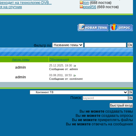
ереходит на технологию DVB...
lion
(688 постов)
я на спутник
юрий56
(669 постов)
Фильтр по:
Автор темы
Обновления
↓
25.12.2025, 19:30
admin
Сообщение от:
admin
03.08.2011, 18:53
admin
Сообщение от:
continent
Поиск:
Вы
не можете
создавать темы
Вы
не можете
создавать опросы
Вы
не можете
прикреплять файлы
Вы
не можете
отвечать на сообщения