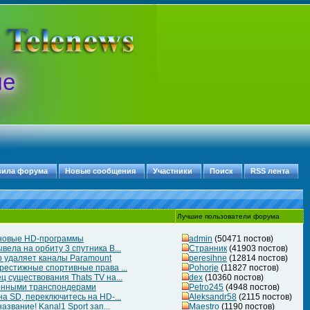
ые
вила форума
Новые сообщения
Участники
Поиск
RSS лента
Лучшие пользователи форума
 новые HD-программы
admin
(50471 постов)
ела на орбиту 3 спутника B...
Странник
(41903 постов)
 удаляет каналы Paramount
peresihne
(12814 постов)
рестижные спортивные права ...
Pohorje
(11827 постов)
 существования Thats TV на...
dex
(10360 постов)
ченными транспондерами
Petro245
(4948 постов)
а SD, переключитесь на HD-...
Aleksandr58
(2115 постов)
азвание! Kanal1 Sport зап...
Maestro
(1190 постов)