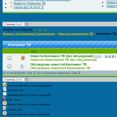
Новос
Новости Триколор ТВ
Новост
Yamal 402 @ 54.9° E
1
Страница
1
из
1
Модератор форума:
,
,
vit
lion
dex
Форум о Спутниковом Телевидении
»
Новости операторов ТВ
»
Континент ТВ
Континент ТВ
Тема
Новости Континент ТВ (без обсуждений)
[
1
2
3
…
33
34
35
]
Новости Континент ТВ (без обсуждений)
Обсуждение новостей Континент ТВ
Обсуждение новостей Континент ТВ
В этом форуме тем:
2
. На странице показано тем:
2
.
1
Страница
1
из
1
Обычная тема (Есть новые сообщения)
Обычная тема
Обычная тема (Нет новых сообщений)
Тема - опрос
Горячая тема (Есть новые сообщения)
Важная тема
Горячая тема (Нет новых сообщений)