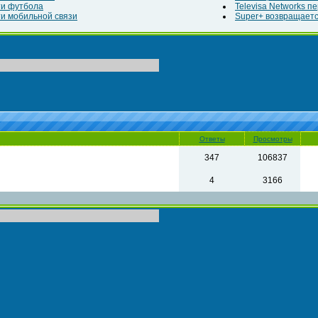
ти футбола
Televisa Networks п
и мобильной связи
Super+ возвращаетс
Ответы
Просмотры
347
106837
4
3166