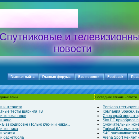
Спутниковые и телевизионн
новости
Главная сайта
Главная форума
Все новости
Feedback
Пра
ярные темы
Последние свежие новости
и интернета
Persiana тестирует
тные тесты шаринга ТВ
Компания SpaceX выв
и телеканалов
Словацкий оператор
и кино
Sky DE приобрела п
 Biss кодировке (Только ключи и никак...
Окончательный конец
и тенниса
Turksat 6A с выклю
и хоккея
S4C заканчивается н
и баскетбола
Arena Sport меняет н