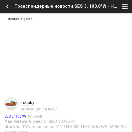
Транспондерные новости SES 3, 103.0°W - Новости телевидения - Транспондерные новости - Форум о Спутниковом Телевидении
Страница
из
1
1
1
rubaky
09.07.2017 в 06:57
(C Band)
SES 3, 103°W
Yes Network
ушел с 3820 V DVB-S
Justice TV
появился на 4120 H 30000 FEC:5/6 DVB-S2/MPEG-