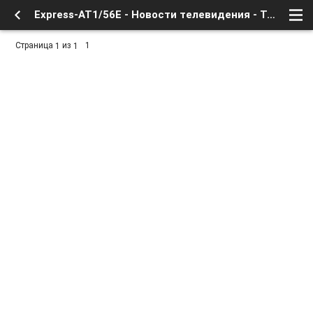
Express-AT1/56E - Новости телевидения - Транспондерные новости - Форум о Спутниковом Телевидении
Страница
из
1
1
1