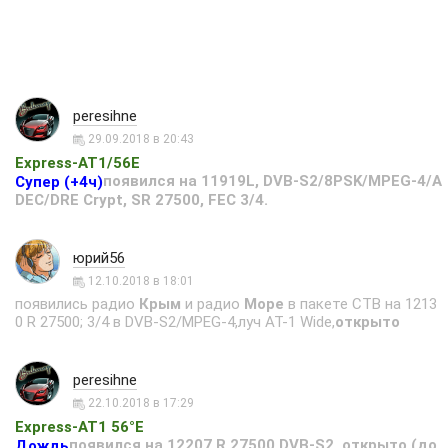
peresihne
29.09.2018 в 20:43
Express-AT1/56E
появился на 11919L, DVB-S2/8PSK/MPEG-4/A
Супер (+4ч)
DEC/DRE Crypt, SR 27500, FEC 3/4.
юрий56
12.10.2018 в 18:01
появились радио
Крым
и радио
Море
в пакете СТВ на 1213
0 R 27500; 3/4 в DVB-S2/MPEG-4,луч AT-1 Wide,
открыто
peresihne
22.10.2018 в 17:29
Express-AT1 56°Е
появился на 12207 R 27500 DVB-S2, открыто (до
Дождь