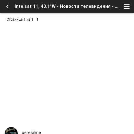
Intelsat 11, 43.1°W - Новости телевидения - Транспондерные новости - Форум о Спутниковом Телевидении
Страница
из
1
1
1
peresihne