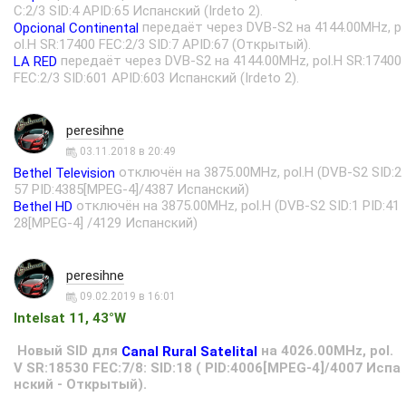
C:2/3 SID:4 APID:65 Испанский (Irdeto 2).
передаёт через DVB-S2 на 4144.00MHz, p
Opcional Continental
ol.H SR:17400 FEC:2/3 SID:7 APID:67 (Открытый).
передаёт через DVB-S2 на 4144.00MHz, pol.H SR:17400
LA RED
FEC:2/3 SID:601 APID:603 Испанский (Irdeto 2).
peresihne
03.11.2018 в 20:49
отключён на 3875.00MHz, pol.H (DVB-S2 SID:2
Bethel Television
57 PID:4385[MPEG-4]/4387 Испанский)
отключён на 3875.00MHz, pol.H (DVB-S2 SID:1 PID:41
Bethel HD
28[MPEG-4] /4129 Испанский)
peresihne
09.02.2019 в 16:01
Intelsat 11, 43°W
Новый SID для
на 4026.00MHz, pol.
Canal Rural Satelital
V SR:18530 FEC:7/8: SID:18 ( PID:4006[MPEG-4]/4007 Испа
нский - Открытый).