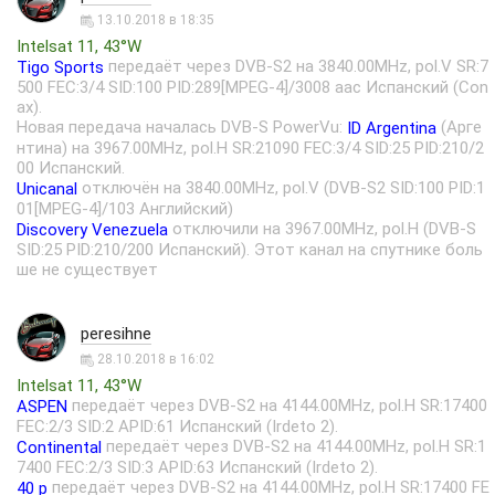
13.10.2018 в 18:35
Intelsat 11, 43°W
передаёт через DVB-S2 на 3840.00MHz, pol.V SR:7
Tigo Sports
500 FEC:3/4 SID:100 PID:289[MPEG-4]/3008 aac Испанский (Con
ax).
Новая передача началась DVB-S PowerVu:
(Арге
ID Argentina
нтина) на 3967.00MHz, pol.H SR:21090 FEC:3/4 SID:25 PID:210/2
00 Испанский.
отключён на 3840.00MHz, pol.V (DVB-S2 SID:100 PID:1
Unicanal
01[MPEG-4]/103 Английский)
отключили на 3967.00MHz, pol.H (DVB-S
Discovery Venezuela
SID:25 PID:210/200 Испанский). Этот канал на спутнике боль
ше не существует
peresihne
28.10.2018 в 16:02
Intelsat 11, 43°W
передаёт через DVB-S2 на 4144.00MHz, pol.H SR:17400
ASPEN
FEC:2/3 SID:2 APID:61 Испанский (Irdeto 2).
передаёт через DVB-S2 на 4144.00MHz, pol.H SR:1
Continental
7400 FEC:2/3 SID:3 APID:63 Испанский (Irdeto 2).
передаёт через DVB-S2 на 4144.00MHz, pol.H SR:17400 FE
40 p