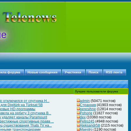
ые
вила форума
Новые сообщения
Участники
Поиск
RSS лента
Лучшие пользователи форума
c отключился от спутника H...
admin
(50471 постов)
ля Digitürk на Türksat 5B
Странник
(41903 постов)
 новые HD-программы
peresihne
(12814 постов)
ела на орбиту 3 спутника B...
Pohorje
(11827 постов)
 удаляет каналы Paramount
dex
(10360 постов)
рестижные спортивные права ...
Petro245
(4948 постов)
 существования Thats TV на...
Aleksandr58
(2115 постов)
ченными транспондерами
Maestro
(1190 постов)