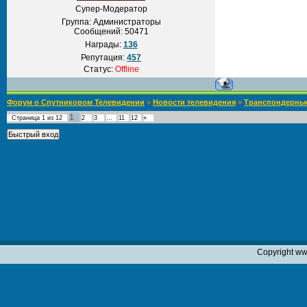
Супер-Модератор
Группа: Администраторы
Сообщений:
50471
Награды:
136
Репутация:
457
Статус:
Offline
Форум о Спутниковом Телевидении
»
Новости телевидения
»
Транспондерны
1
Страница
1
из
12
2
3
…
11
12
»
Copyright ww