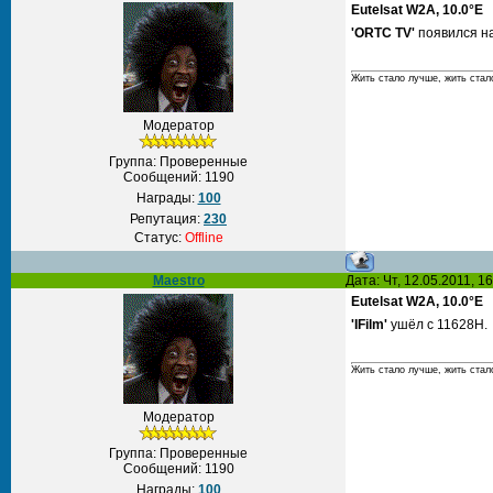
Eutelsat W2A, 10.0°E
'ORTC TV'
появился на
Жить стало лучше, жить стал
Модератор
Группа: Проверенные
Сообщений:
1190
Награды:
100
Репутация:
230
Статус:
Offline
Maestro
Дата: Чт, 12.05.2011, 
Eutelsat W2A, 10.0°E
'IFilm'
ушёл с 11628H.
Жить стало лучше, жить стал
Модератор
Группа: Проверенные
Сообщений:
1190
Награды:
100