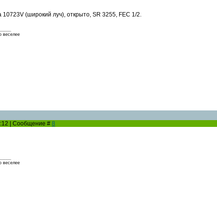
 10723V (широкий луч), открыто, SR 3255, FEC 1/2.
о веселее
16:12 | Сообщение #
8
о веселее