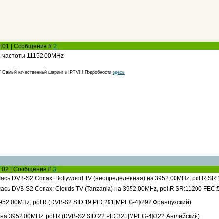
09:01 | Сообщение #
2
с частоты 11152.00MHz
амый качественный шаринг и IPTV!!! Подробности
здесь
19:02 | Сообщение #
3
ась DVB-S2 Conax: Bollywood TV (неопределенная) на 3952.00MHz, pol.R SR:1
сь DVB-S2 Conax: Clouds TV (Tanzania) на 3952.00MHz, pol.R SR:11200 FEC:5
952.00MHz, pol.R (DVB-S2 SID:19 PID:291[MPEG-4]/292 Французский)
на 3952.00MHz, pol.R (DVB-S2 SID:22 PID:321[MPEG-4]/322 Английский)