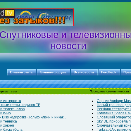
Спутниковые и телевизионн
новости
Главная сайта
Главная форума
Все новости
Feedback
Пра
ярные темы
Последние свежие новости
и интернета
Сервис Vantage Musi
тные тесты шаринга ТВ
Новый транспондер д
и телеканалов
Persiana тестирует
и кино
Компания SpaceX выв
 Biss кодировке (Только ключи и никак...
Словацкий оператор
и тенниса
Sky DE приобрела п
и хоккея
Окончательный конец
и баскетбола
Turksat 6A с выклю