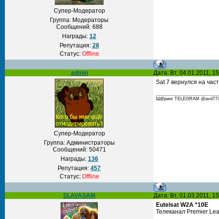
Супер-Модератор
Группа: Модераторы
Сообщений:
688
Награды:
12
Репутация:
28
Статус:
Offline
admin
Дата: Вт, 04.01.2011, 
Sat 7 вернулся на час
Ш@ринг TELEGRAM @avd777 С
Супер-Модератор
Группа: Администраторы
Сообщений:
50471
Награды:
136
Репутация:
457
Статус:
Offline
SLAVASAM
Дата: Вт, 01.03.2011, 
Eutelsat W2A *10E
Телеканал Premier Lea