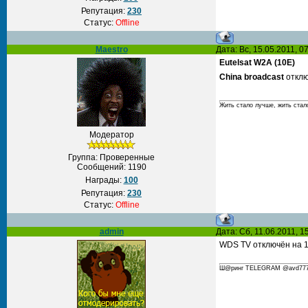
Репутация:
230
Статус:
Offline
Maestro
Дата: Вс, 15.05.2011, 
Eutelsat W2A (10E)
China broadcast
отклю
Жить стало лучше, жить стал
Модератор
Группа: Проверенные
Сообщений:
1190
Награды:
100
Репутация:
230
Статус:
Offline
admin
Дата: Сб, 11.06.2011, 
WDS TV отключён на 11
Ш@ринг TELEGRAM @avd777 С