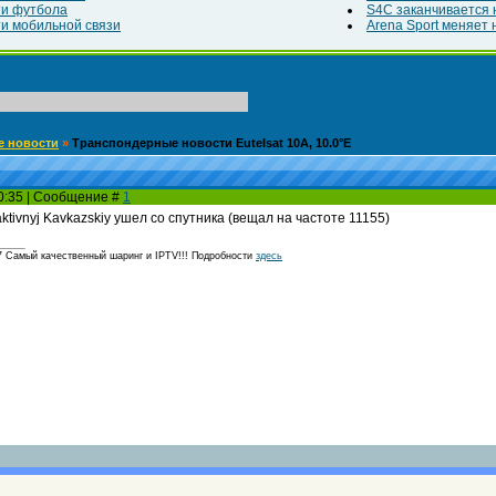
ти футбола
S4C заканчивается н
и мобильной связи
Arena Sport меняет н
е новости
»
Транспондерные новости Eutelsat 10A, 10.0°E
20:35 | Сообщение #
1
aktivnyj Kavkazskiy ушел со спутника (вещал на частоте 11155)
амый качественный шаринг и IPTV!!! Подробности
здесь