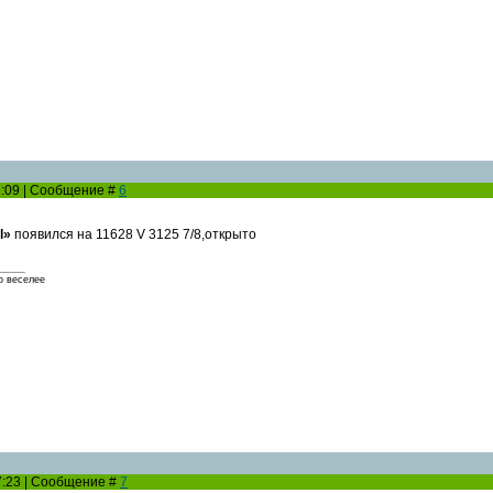
12:09 | Сообщение #
6
l»
появился на 11628 V 3125 7/8,открыто
о веселее
07:23 | Сообщение #
7