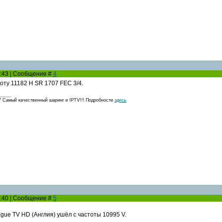
15:43 | Сообщение #
4
тоту 11182 Н SR 1707 FEC 3/4.
амый качественный шаринг и IPTV!!! Подробности
здесь
15:40 | Сообщение #
5
gue TV HD (Англия) ушёл с частоты 10995 V.