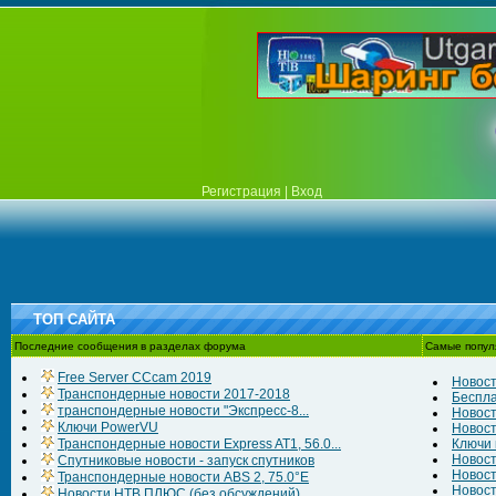
Регистрация
|
Вход
ТОП САЙТА
Последние сообщения в разделах форума
Самые попул
Free Server CCcam 2019
Новост
Транспондерные новости 2017-2018
Беспла
транспондерные новости "Экспресс-8...
Новост
Ключи PowerVU
Новост
Транспондерные новости Express AT1, 56.0...
Ключи к
Новост
Спутниковые новости - запуск спутников
Новост
Транспондерные новости ABS 2, 75.0°E
Новост
Новости НТВ ПЛЮС (без обсуждений)