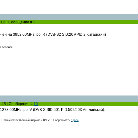
07:06 | Сообщение #
9
чён на 3952.00MHz, pol.R (DVB-S2 SID:26 APID:2 Китайский)
о веселее
15:45 | Сообщение #
10
278.00MHz, pol.V (DVB-S SID:501 PID:502/503 Английский).
амый качественный шаринг и IPTV!!! Подробности
здесь