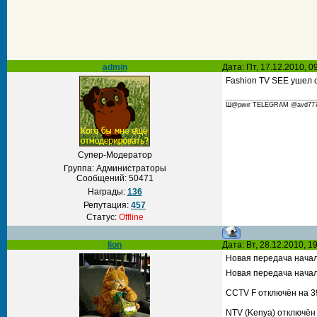
admin
Дата: Пт, 17.12.2010, 
Fashion TV SEE ушел 
Ш@ринг TELEGRAM @avd777 С
Супер-Модератор
Группа: Администраторы
Сообщений:
50471
Награды:
136
Репутация:
457
Статус:
Offline
lion
Дата: Вт, 28.12.2010, 
Новая передача начал
Новая передача начала
CCTV F отключён на 3
NTV (Kenya) отключён 