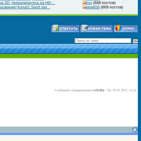
а SD, переключитесь на HD-...
lion
(688 постов)
азвание! Kanal1 Sport зап...
юрий56
(669 постов)
rubaky
Сообщение отредактировал
-
Пн, 10.07.2017, 13:12