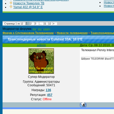
Новос
Новости Триколор ТВ
Новост
Yamal 402 @ 54.9° E
1
Страница
1
из
12
2
3
…
11
12
»
Модератор форума:
,
,
lion
dex
rubaky
Форум о Спутниковом Телевидении
»
Новости телевидения
»
Транспондерны
Транспондерные новости Eutelsat 10A, 10.0°E
admin
Дата: Ср, 08.12.2010, 
Телеканал Perviy Inter
Ш@ринг TELEGRAM @avd777 С
Супер-Модератор
Группа: Администраторы
Сообщений:
50471
Награды:
136
Репутация:
457
Статус:
Offline