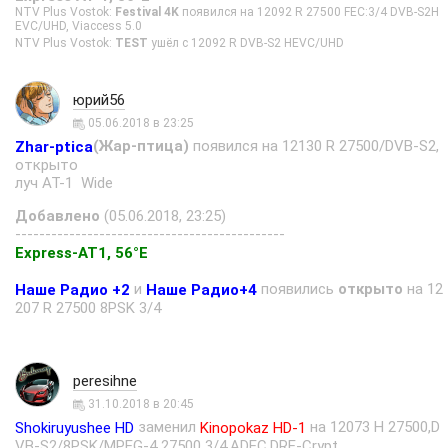
NTV Plus Vostok:
Festival 4K
появился на 12092 R 27500 FEC:3/4 DVB-S2H
EVC/UHD, Viaccess 5.0
NTV Plus Vostok:
TEST
ушёл с 12092 R DVB-S2 HEVC/UHD
юрий56
05.06.2018 в 23:25
(Жар-птица)
появился на 12130 R 27500/DVB-S2,
Zhar-ptica
открыто
луч AT-1 Wide
Добавлено
(05.06.2018, 23:25)
---------------------------------------------
Express-AT1, 56°E
и
появились
открыто
на 12
Наше Радио +2
Наше Радио+4
207 R 27500 8PSK 3/4
peresihne
31.10.2018 в 20:45
заменил
на 12073 Н 27500,D
Shokiruyushee HD
Kinopokaz HD-1
VB-S2/8PSK/MPEG-4 27500 3/4,ADEC,DRE-Crypt