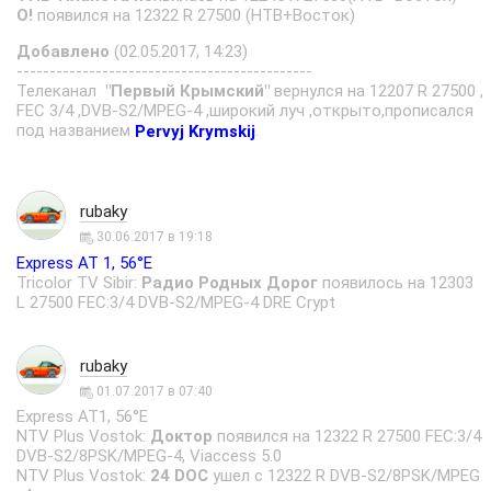
О!
появился на 12322 R 27500 (НТВ+Восток)
Добавлено
(02.05.2017, 14:23)
---------------------------------------------
Телеканал
"Первый Крымский"
вернулся на 12207 R 27500 ,
FEC 3/4 ,DVB-S2/MPEG-4 ,широкий луч ,открыто,прописался
под названием
.
Pervyj Krymskij
rubaky
30.06.2017 в 19:18
Express AT 1, 56°E
Tricolor TV Sibir:
Радио Родных Дорог
появилось на 12303
L 27500 FEC:3/4 DVB-S2/MPEG-4 DRE Crypt
rubaky
01.07.2017 в 07:40
Express AT1, 56°E
NTV Plus Vostok:
Доктор
появился на 12322 R 27500 FEC:3/4
DVB-S2/8PSK/MPEG-4, Viaccess 5.0
NTV Plus Vostok:
24 DOС
ушел с 12322 R DVB-S2/8PSK/MPEG