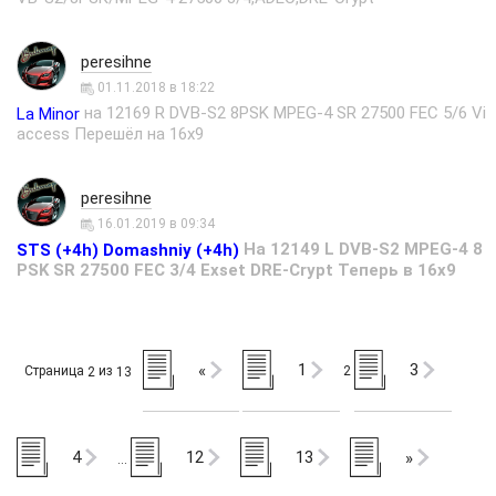
peresihne
01.11.2018 в 18:22
на 12169 R DVB-S2 8PSK MPEG-4 SR 27500 FEC 5/6 Vi
La Minor
access Перешёл на 16х9
peresihne
16.01.2019 в 09:34
На 12149 L DVB-S2 MPEG-4 8
STS (+4h) Domashniy (+4h)
PSK SR 27500 FEC 3/4 Exset DRE-Crypt Теперь в 16х9
1
3
«
Страница
из
2
2
13
4
12
13
»
…