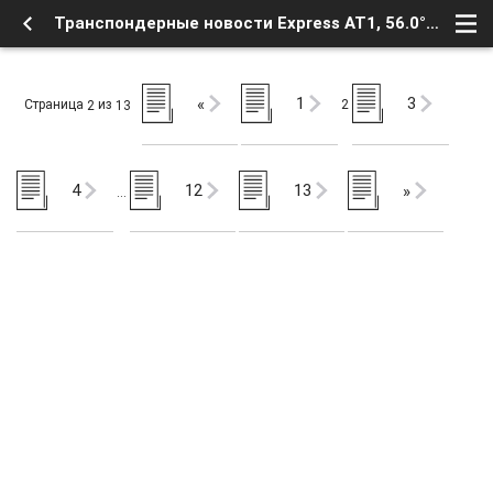
Транспондерные новости Express AT1, 56.0°E (2) - Новости телевидения - Транспондерные новости - Форум о Спутниковом Телевидении
1
3
«
Страница
из
2
2
13
4
12
13
»
…