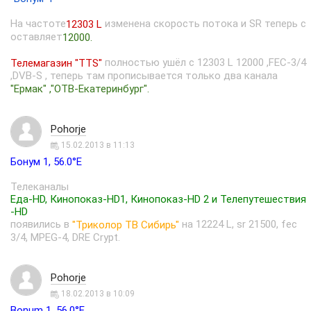
На частоте
изменена скорость потока и SR теперь с
12303 L
оставляет
12000.
полностью ушёл с 12303 L 12000 ,FEC-3/4
Телемагазин "TTS"
,DVB-S , теперь там прописывается только два канала
"Ермак" ,"ОТВ-Екатеринбург".
Pohorje
15.02.2013 в 11:13
Бонум 1, 56.0°E
Телеканалы
Еда-HD, Кинопоказ-HD1, Кинопоказ-HD 2 и Телепутешествия
-HD
появились в
на 12224 L, sr 21500, fec
"Триколор ТВ Сибирь"
3/4, MPEG-4, DRE Crypt.
Pohorje
18.02.2013 в 10:09
Bonum 1, 56.0°E