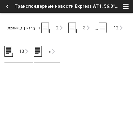
Транспондерные новости Express AT1, 56.0°E - Новости телевидения - Транспондерные новости - Форум о Спутниковом Телевидении
2
3
12
Страница
из
1
1
13
…
13
»