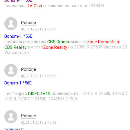
Bonum-1 *56E
Телеканал
отключён на частоте 12380 H
TV Club
Pohorje
04.12.2012 в 08:57
Bonum-1 *56E
прописались каналы
-вместо
,
CBS Drama
Zone Romantica
-вместо
на 12398 R 27500 Viaccess 2.6,
CBS Reality
Zone Reality
Viaccess 5.0
Pohorje
29.12.2012 в 08:52
Bonum 1 *56E
Тест карта
появилась на : 12412 V 21500, 12485 V
DIRECTV1R
21500, 12397 H 21500, 12485 H 21500
Pohorje
21.01.2013 в 15:32
"Бонум-1"