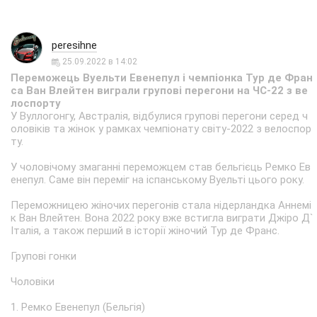
peresihne
25.09.2022 в 14:02
Переможець Вуельти Евенепул і чемпіонка Тур де Фран
са Ван Влейтен виграли групові перегони на ЧС-22 з ве
лоспорту
У Вуллогонгу, Австралія, відбулися групові перегони серед ч
оловіків та жінок у рамках чемпіонату світу-2022 з велоспор
ту.
У чоловічому змаганні переможцем став бельгієць Ремко Ев
енепул. Саме він переміг на іспанському Вуельті цього року.
Переможницею жіночих перегонів стала нідерландка Аннемі
к Ван Влейтен. Вона 2022 року вже встигла виграти Джіро Д`
Італія, а також перший в історії жіночий Тур де Франс.
Групові гонки
Чоловіки
1. Ремко Евенепул (Бельгія)