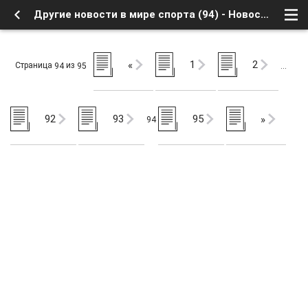
Другие новости в мире спорта (94) - Новости телеканалов - Новости спорта и анонсы спортивных трансляций - Форум о Спутниковом Телевидении
1
2
«
Страница
из
94
95
…
92
93
95
»
94