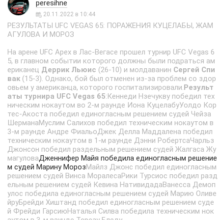
peresihne
20.11.2022 в 10:44
РЕЗУЛЬТАТЫ UFC VEGAS 65: ПОРАЖЕНИЯ КУЦЕЛАБЫ, ЖАМ
АГУЛОВА И МОРОЗ
На арене UFC Apex в Лас-Вегасе прошел турнир UFC Vegas 6
5, в главном событии которого должны были подраться ам
ериканец
Деррик Льюис
(26-10) и молдаванин
Сергей Спи
вак
(15-3). Однако, бой был отменен из-за проблем со здор
овьем у американца, которого госпитализировали.
Результ
аты турнира UFC
Vegas 65
:Кеннеди Нзечукву победил тех
ническим нокаутом во 2-м раунде Иона КуцелабуУолдо Кор
тес-Акоста победил единогласным решением судей Чейза
ШерманаМуслим Салихов победил техническим нокаутом в
3-м раунде Андре ФиальоДжек Делла Маддалена победил
техническим нокаутом в 1-м раунде Дэнни РобертсаЧарльз
Джонсон победил раздельным решением судей Жалгаса Жу
магулова
Дженнифер Майя победила единогласным решение
м судей Марину Мороз
Майлз Джонс победил единогласным
решением судей Винса МоралесаРики Турсиос победил разд
ельным решением судей Кевина НативидадаВанесса Демоп
улос победила единогласным решением судей Марию Оливе
йруБрейди Хиштанд победил единогласным решением суде
й Фрейди ГарсиюНаталья Силва победила техническим нок