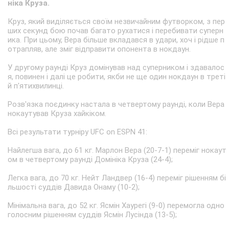
ніка Круза.
Круз, який виділяється своїм незвичайним футворком, з пер
ших секунд бою почав багато рухатися і перебивати суперн
ика. При цьому, Вера більше вкладався в удари, хоч і рідше п
отрапляв, але зміг відправити опонента в нокдаун.
У другому раунді Круз домінував над суперником і здавалос
я, повинен і далі це робити, якби не ще один нокдаун в треті
й п'ятихвилинці.
Розв'язка поєдинку настала в четвертому раунді, коли Вера
нокаутував Круза хайкіком.
Всі результати турніру UFC on ESPN 41:
Найлегша вага, до 61 кг. Марлон Вера (20-7-1) переміг нокаут
ом в четвертому раунді Домініка Круза (24-4);
Легка вага, до 70 кг. Нейт Ландвер (16-4) переміг рішенням бі
льшості суддів Давида Онаму (10-2);
Мінімальна вага, до 52 кг. Ясмін Хаурегі (9-0) перемогла одно
голосним рішенням суддів Ясмін Лусінда (13-5);