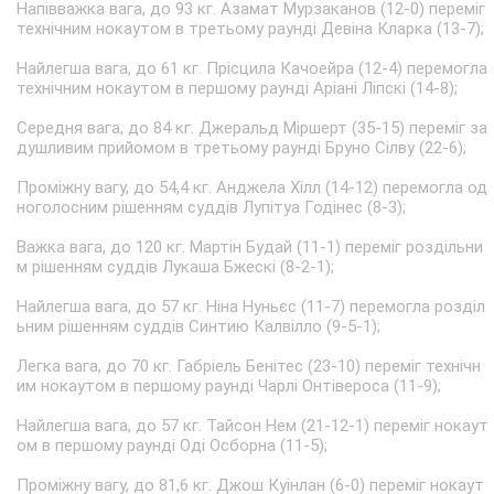
Напівважка вага, до 93 кг. Азамат Мурзаканов (12-0) переміг
технічним нокаутом в третьому раунді Девіна Кларка (13-7);
Найлегша вага, до 61 кг. Прісцила Качоейра (12-4) перемогла
технічним нокаутом в першому раунді Аріані Ліпскі (14-8);
Середня вага, до 84 кг. Джеральд Міршерт (35-15) переміг за
душливим прийомом в третьому раунді Бруно Сілву (22-6);
Проміжну вагу, до 54,4 кг. Анджела Хілл (14-12) перемогла од
ноголосним рішенням суддів Лупітуа Годінес (8-3);
Важка вага, до 120 кг. Мартін Будай (11-1) переміг роздільни
м рішенням суддів Лукаша Бжескі (8-2-1);
Найлегша вага, до 57 кг. Ніна Нуньєс (11-7) перемогла розділ
ьним рішенням суддів Синтию Калвілло (9-5-1);
Легка вага, до 70 кг. Габріель Бенітес (23-10) переміг технічн
им нокаутом в першому раунді Чарлі Онтівероса (11-9);
Найлегша вага, до 57 кг. Тайсон Нем (21-12-1) переміг нокаут
ом в першому раунді Оді Осборна (11-5);
Проміжну вагу, до 81,6 кг. Джош Куінлан (6-0) переміг нокаут