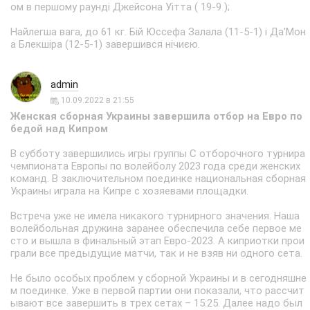
ом в першому раунді Джейсона Уітта ( 19-9 );
Найлегша вага, до 61 кг. Бій Юссефа Залала (11-5-1) і Да'Мон
а Блекшіра (12-5-1) завершився нічиєю.
admin
10.09.2022 в 21:55
Женская сборная Украины завершила отбор на Евро по
бедой над Кипром
В субботу завершились игры группы С отборочного турнира
чемпионата Европы по волейболу 2023 года среди женских
команд. В заключительном поединке национальная сборная
Украины играла на Кипре с хозяевами площадки.
Встреча уже не имела никакого турнирного значения. Наша
волейбольная дружина заранее обеспечила себе первое ме
сто и вышла в финальный этап Евро-2023. А киприотки прои
грали все предыдущие матчи, так и не взяв ни одного сета.
Не было особых проблем у сборной Украины и в сегодняшне
м поединке. Уже в первой партии они показали, что рассчит
ывают все завершить в трех сетах – 15:25. Далее надо был