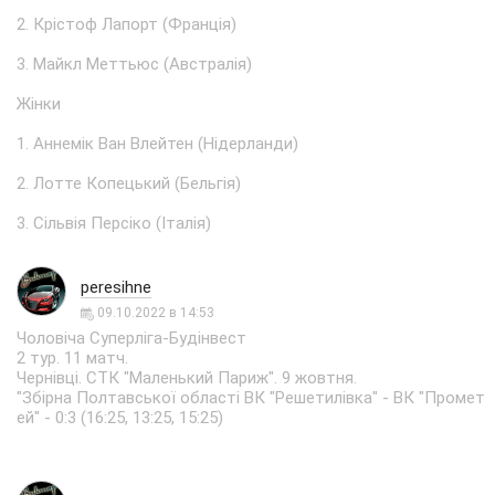
2. Крістоф Лапорт (Франція)
3. Майкл Меттьюс (Австралія)
Жінки
1. Аннемік Ван Влейтен (Нідерланди)
2. Лотте Копецький (Бельгія)
3. Сільвія Персіко (Італія)
peresihne
09.10.2022 в 14:53
Чоловiча Суперлiга-Будiнвест
2 тур. 11 матч.
Чернiвцi. CТК "Маленький Париж". 9 жовтня.
"Збірна Полтавської області ВК "Решетилівка" - ВК "Промет
ей" - 0:3 (16:25, 13:25, 15:25)