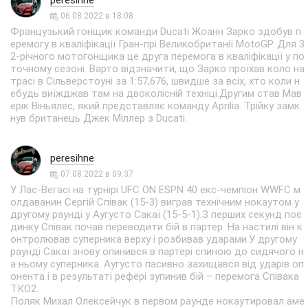
peresihne
06.08.2022 в 18:08
Французький гонщик команди Ducati Жоанн Зарко здобув п
еремогу в кваліфікації Гран-прі Великобританії MotoGP. Для 3
2-річного мотогонщика це друга перемога в кваліфікації у по
точному сезоні. Варто відзначити, що Зарко проїхав коло на
трасі в Сільверстоуні за 1:57,676, швидше за всіх, хто коли н
ебудь виїжджав там на двоколісній техніці.Другим став Мав
ерік Віньялес, який представляє команду Aprilia. Трійку замк
нув британець Джек Міллер з Ducati.
peresihne
07.08.2022 в 09:37
У Лас-Вегасі на турнірі UFC ON ESPN 40 екс-чемпіон WWFC м
олдаванин Сергій Співак (15-3) виграв технічним нокаутом у
другому раунді у Аугусто Сакаї (15-5-1).З перших секунд поє
динку Співак почав переводити бій в партер. На настилі він к
онтролював суперника верху і розбивав ударами.У другому
раунді Сакаї знову опинився в партері спиною до сидячого н
а ньому суперника. Аугусто пасивно захищався від ударів оп
онента і в результаті рефері зупинив бій – перемога Співака
ТКО2.
Поляк Михал Олексейчук в первом раунде нокаутировал аме