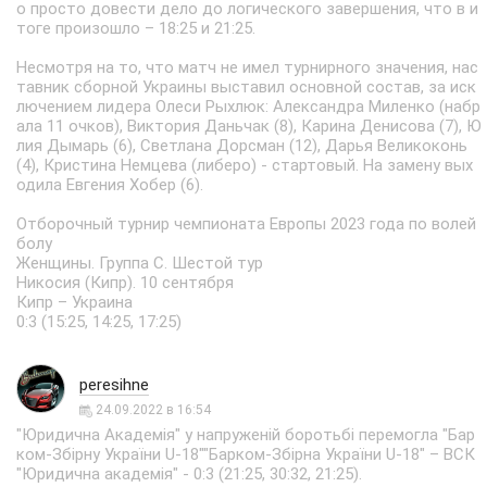
о просто довести дело до логического завершения, что в и
тоге произошло – 18:25 и 21:25.
Несмотря на то, что матч не имел турнирного значения, нас
тавник сборной Украины выставил основной состав, за иск
лючением лидера Олеси Рыхлюк: Александра Миленко (набр
ала 11 очков), Виктория Даньчак (8), Карина Денисова (7), Ю
лия Дымарь (6), Светлана Дорсман (12), Дарья Великоконь
(4), Кристина Немцева (либеро) - стартовый. На замену вых
одила Евгения Хобер (6).
Отборочный турнир чемпионата Европы 2023 года по волей
болу
Женщины. Группа С. Шестой тур
Никосия (Кипр). 10 сентября
Кипр – Украина
0:3 (15:25, 14:25, 17:25)
peresihne
24.09.2022 в 16:54
"Юридична Академія" у напруженiй боротьбі перемогла "Бар
ком-Збірну України U-18""Барком-Збірна України U-18" – ВСК
"Юридична академія" - 0:3 (21:25, 30:32, 21:25).