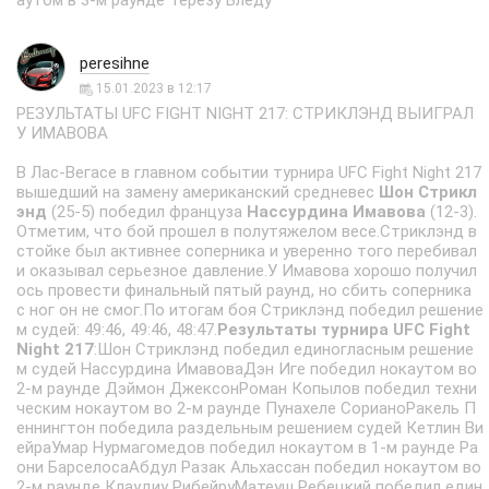
аутом в 3-м раунде Терезу Бледу
peresihne
15.01.2023 в 12:17
РЕЗУЛЬТАТЫ UFC FIGHT NIGHT 217: СТРИКЛЭНД ВЫИГРАЛ
У ИМАВОВА
В Лас-Вегасе в главном событии турнира UFC Fight Night 217
вышедший на замену американский средневес
Шон Стрикл
энд
(25-5) победил француза
Нассурдина Имавова
(12-3).
Отметим, что бой прошел в полутяжелом весе.Стриклэнд в
стойке был активнее соперника и уверенно того перебивал
и оказывал серьезное давление.У Имавова хорошо получил
ось провести финальный пятый раунд, но сбить соперника
с ног он не смог.По итогам боя Стриклэнд победил решение
м судей: 49:46, 49:46, 48:47.
Результаты турнира UFC Fight
Night 217
:Шон Стриклэнд победил единогласным решение
м судей Нассурдина ИмавоваДэн Иге победил нокаутом во
2-м раунде Дэймон ДжексонРоман Копылов победил техни
ческим нокаутом во 2-м раунде Пунахеле СорианоРакель П
еннингтон победила раздельным решением судей Кетлин Ви
ейраУмар Нурмагомедов победил нокаутом в 1-м раунде Ра
они БарселосаАбдул Разак Альхассан победил нокаутом во
2-м раунде Клаудиу РибейруМатеуш Ребецкий победил един