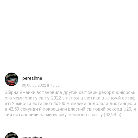
peresihne
06.08.2022 в 15:35
Збірна Ямайки встановила другий світовий рекорд юніорськ
ого чемпіонату світу-2022 з легкої атлетики в жіночій естаф
еті.У жіночій естафеті 4х100 м ямайки подолали дистанцію з
а 42,59 секунди й покращили власний світовий рекорд U20, я
кий встановили на минулому чемпіонаті світу (42,94 с).