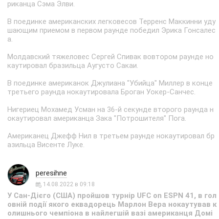
риканца Сэма Элви.
В поединке американских легковесов Терренс Маккинни уду
шающим приемом в первом раунде победил Эрика Гонсалес
а.
Молдавский тяжеловес Сергей Спивак вовтором раунде но
каутировал бразильца Аугусто Сакаи.
В поединке американок Джулиана "Убийца" Миллер в конце
третьего раунда нокаутировала Броган Уокер-Санчес.
Нигериец Мохамед Усман на 36-й секунде второго раунда н
окаутировал американца Зака "Потрошителя" Пога.
Американец Джефф Нил в третьем раунде нокаутировал бр
азильца Висенте Луке.
peresihne
14.08.2022 в 09:18
У Сан-Дієго (США) пройшов турнір UFC on ESPN 41, в гол
овній події якого еквадорець Марлон Вера нокаутував к
олишнього чемпіона в найлегшій вазі американця Домі