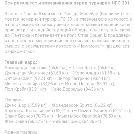
Все результаты взвешивания перед турниром UFC 301
В ночь с 4 на на 5 мая мск в Рио-де Жанейро (Бразилия) сос
тоится номерной турнир UFC 301, в главном бою которого з
а пояс чемпиона промоушена в наилегчайшей весовой катег
ории встретятся действующий обладатель титула Алексан
др Пантожа и претендент на пояс Стив Эрцег. В преддвери
и спортивного мероприятия состоялась взвешивание спорт
сменов, с результатами которого «Чемпионат» предлагает
ознакомиться.
Главный кард:
Александр Пантожа (56,69 кг) – Стив Эрцег (56,69 кг);
Джонатан Мартинес (61,68 кг) – Жозе Альдо (61,68 кг);
Энтони Смит (93,21 кг) – Витор Петрино (93,44 кг);
Мишель Перейра (84,36 кг) – Игорь Потеря (83,91 кг);
Пол Крэйг (83,91 кг) – Кайо Борральо (84,36 кг).
Прелимы:
Джек Шор (65,99 кг) – Жоандерсон Брито (66,22 кг);
Каролина Ковалькевич (52,61 кг) – Ясмин Лусиндо (52,61 кг);
Элвис Бренер (70,76 кг) – Мыктыбек Оролбай (70,53 кг);
Жан Силва (66,22 кг) – Уильям Гомис (64,86 кг).
Ранние прелимы: