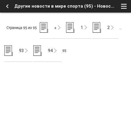
Другие новости в мире спорта (95) - Новости телеканалов - Новости спорта и анонсы спортивных трансляций - Форум о Спутниковом Телевидении
1
2
«
Страница
из
95
95
…
93
94
95