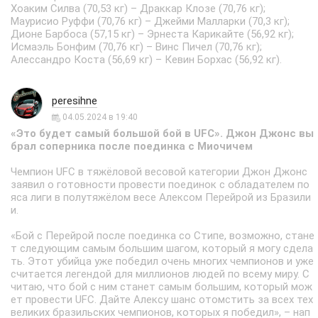
Хоаким Силва (70,53 кг) – Драккар Клозе (70,76 кг);
Маурисио Руффи (70,76 кг) – Джейми Малларки (70,3 кг);
Дионе Барбоса (57,15 кг) – Эрнеста Карикайте (56,92 кг);
Исмаэль Бонфим (70,76 кг) – Винс Пичел (70,76 кг);
Алессандро Коста (56,69 кг) – Кевин Борхас (56,92 кг).
peresihne
04.05.2024 в 19:40
«Это будет самый большой бой в UFC». Джон Джонс вы
брал соперника после поединка с Миочичем
Чемпион UFC в тяжёловой весовой категории Джон Джонс
заявил о готовности провести поединок с обладателем по
яса лиги в полутяжёлом весе Алексом Перейрой из Бразили
и.
«Бой с Перейрой после поединка со Стипе, возможно, стане
т следующим самым большим шагом, который я могу сдела
ть. Этот убийца уже победил очень многих чемпионов и уже
считается легендой для миллионов людей по всему миру. С
читаю, что бой с ним станет самым большим, который мож
ет провести UFC. Дайте Алексу шанс отомстить за всех тех
великих бразильских чемпионов, которых я победил», – нап