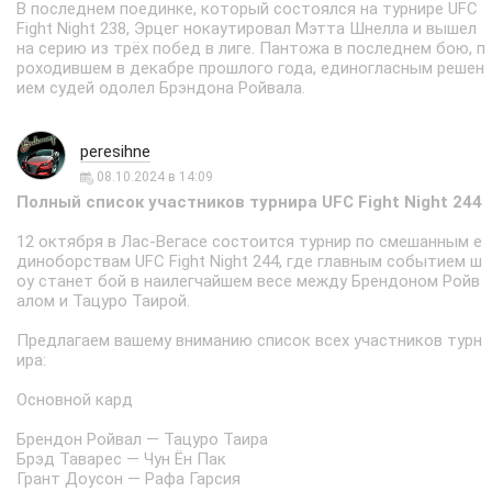
В последнем поединке, который состоялся на турнире UFC
Fight Night 238, Эрцег нокаутировал Мэтта Шнелла и вышел
на серию из трёх побед в лиге. Пантожа в последнем бою, п
роходившем в декабре прошлого года, единогласным решен
ием судей одолел Брэндона Ройвала.
peresihne
08.10.2024 в 14:09
Полный список участников турнира UFC Fight Night 244
12 октября в Лас-Вегасе состоится турнир по смешанным е
диноборствам UFC Fight Night 244, где главным событием ш
оу станет бой в наилегчайшем весе между Брендоном Ройв
алом и Тацуро Таирой.
Предлагаем вашему вниманию список всех участников турн
ира:
Основной кард
Брендон Ройвал — Тацуро Таира
Брэд Таварес — Чун Ён Пак
Грант Доусон — Рафа Гарсия