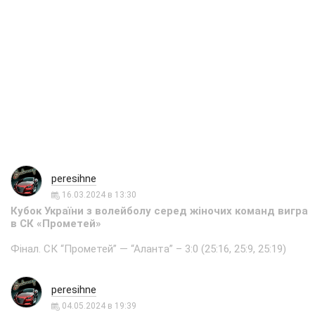
peresihne
16.03.2024 в 13:30
Кубок України з волейболу серед жіночих команд вигра
в СК «Прометей»
Фінал. СК “Прометей” — “Аланта” – 3:0 (25:16, 25:9, 25:19)
peresihne
04.05.2024 в 19:39