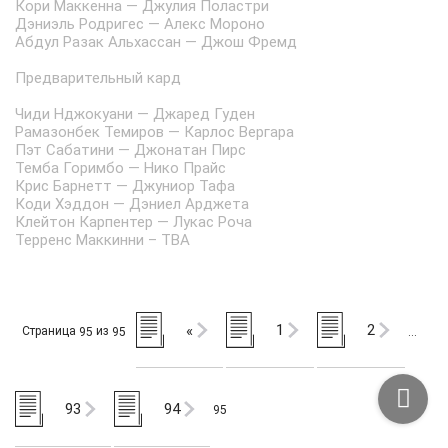
Кори Маккенна — Джулия Поластри
Дэниэль Родригес — Алекс Мороно
Абдул Разак Альхассан — Джош Фремд
Предварительный кард
Чиди Нджокуани — Джаред Гуден
Рамазонбек Темиров — Карлос Вергара
Пэт Сабатини — Джонатан Пирс
Темба Горимбо — Нико Прайс
Крис Барнетт — Джуниор Тафа
Коди Хэддон — Дэниел Арджета
Клейтон Карпентер — Лукас Роча
Терренс Маккинни – ТВА
1
2
«
Страница
из
95
95
…
93
94
95