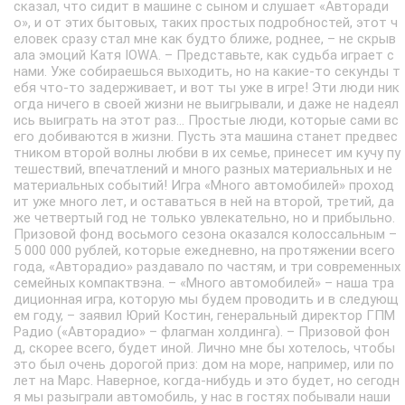
сказал, что сидит в машине с сыном и слушает «Авторади
о», и от этих бытовых, таких простых подробностей, этот ч
еловек сразу стал мне как будто ближе, роднее, – не скрыв
ала эмоций Катя IOWA. – Представьте, как судьба играет с
нами. Уже собираешься выходить, но на какие-то секунды т
ебя что-то задерживает, и вот ты уже в игре! Эти люди ник
огда ничего в своей жизни не выигрывали, и даже не надеял
ись выиграть на этот раз… Простые люди, которые сами вс
его добиваются в жизни. Пусть эта машина станет предвес
тником второй волны любви в их семье, принесет им кучу пу
тешествий, впечатлений и много разных материальных и не
материальных событий! Игра «Много автомобилей» проход
ит уже много лет, и оставаться в ней на второй, третий, да
же четвертый год не только увлекательно, но и прибыльно.
Призовой фонд восьмого сезона оказался колоссальным –
5 000 000 рублей, которые ежедневно, на протяжении всего
года, «Авторадио» раздавало по частям, и три современных
семейных компактвэна. – «Много автомобилей» – наша тра
диционная игра, которую мы будем проводить и в следующ
ем году, – заявил Юрий Костин, генеральный директор ГПМ
Радио («Авторадио» – флагман холдинга). – Призовой фон
д, скорее всего, будет иной. Лично мне бы хотелось, чтобы
это был очень дорогой приз: дом на море, например, или по
лет на Марс. Наверное, когда-нибудь и это будет, но сегодн
я мы разыграли автомобиль, у нас в гостях побывали наши