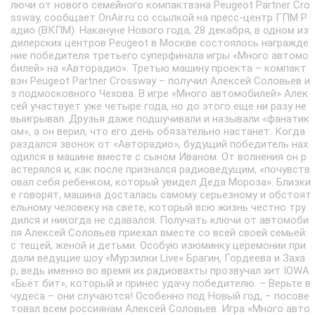
лючи от нового семейного компактвэна Peugeot Partner Cro
ssway, сообщает OnAir.ru со ссылкой на пресс-центр ГПМ Р
адио (ВКПМ). Накануне Нового года, 28 декабря, в одном из
дилерских центров Peugeot в Москве состоялось награжде
ние победителя третьего суперфинала игры «Много автомо
билей» на «Авторадио». Третью машину проекта – компакт
вэн Peugeot Partner Crossway – получил Алексей Соловьев и
з подмосковного Чехова. В игре «Много автомобилей» Алек
сей участвует уже четыре года, но до этого еще ни разу не
выигрывал. Друзья даже подшучивали и называли «фанатик
ом», а он верил, что его день обязательно настанет. Когда
раздался звонок от «Авторадио», будущий победитель нах
одился в машине вместе с сыном Иваном. От волнения он р
астерялся и, как после признался радиоведущим, «почувств
овал себя ребенком, который увидел Деда Мороза». Близки
е говорят, машина досталась самому серьезному и обстоят
ельному человеку на свете, который всю жизнь честно тру
дился и никогда не сдавался. Получать ключи от автомоби
ля Алексей Соловьев приехал вместе со всей своей семьей:
с тещей, женой и детьми. Особую изюминку церемонии при
дали ведущие шоу «Мурзилки Live» Брагин, Гордеева и Заха
р, ведь именно во время их радиовахты прозвучал хит IOWA
«Бьёт бит», который и принес удачу победителю. – Верьте в
чудеса – они случаются! Особенно под Новый год, – посове
товал всем россиянам Алексей Соловьев. Игра «Много авто