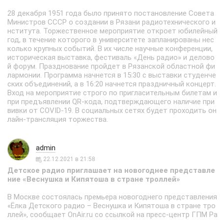
28 декабря 1951 года было принято постановление Совета
Министров СССР о создании в Рязани радиотехнического и
нститута. Торжественное мероприятие откроет юбилейный
год, в течение которого в университете запланированы нес
колько крупных событий. В их числе научные конференции,
историческая выставка, фестиваль «День радио» и делово
й форум. Празднование пройдет в Рязанской областной фи
лармонии. Программа начнется в 15:30 с выставки студенче
ских объединений, а в 16:20 начнется праздничный концерт.
Вход на мероприятие строго по пригласительным билетам и
при предъявлении QR-кода, подтверждающего наличие при
вивки от COVID-19. В социальных сетях будет проходить он
лайн-трансляция торжества.
admin
22.12.2021 в 21:58
Детское радио приглашает на новогоднее представле
ние «Веснушка и Кипятоша в стране троллей»
В Москве состоялась премьера новогоднего представления
«Ёлка Детского радио – Веснушка и Кипятоша в стране тро
ллей», сообщает OnAir.ru со ссылкой на пресс-центр ГПМ Ра