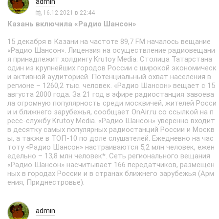
admin
16.12.2021 в 22:44
Казань включила «Радио Шансон»
15 декабря в Казани на частоте 89,7 FM началось вещание
«Радио Шансон». Лицензия на осуществление радиовещани
я принадлежит холдингу Krutoy Media. Столица Татарстана
один из крупнейших городов России с широкой экономическ
и активной аудиторией. Потенциальный охват населения в
регионе – 1260,2 тыс. человек. «Радио Шансон» вещает с 15
августа 2000 года. За 21 год в эфире радиостанция завоева
ла огромную популярность среди москвичей, жителей Росси
и и ближнего зарубежья, сообщает OnAir.ru со ссылкой на п
ресс-службу Krutoy Media. «Радио Шансон» уверенно входит
в десятку самых популярных радиостанций России и Москв
ы, а также в ТОП-10 по доле слушателей. Ежедневно на час
тоту «Радио Шансон» настраиваются 5,2 млн человек, ежен
едельно – 13,8 млн человек*. Cеть регионального вещания
«Радио Шансон» насчитывает 166 передатчиков, размещен
ных в городах России и в странах ближнего зарубежья (Арм
ения, Приднестровье).
admin