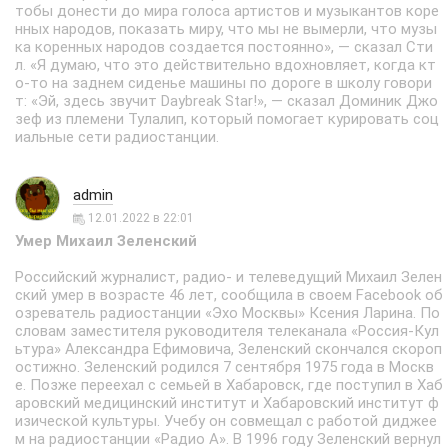
тобы донести до мира голоса артистов и музыкантов коре
нных народов, показать миру, что мы не вымерли, что музы
ка коренных народов создается постоянно», — сказал Сти
л. «Я думаю, что это действительно вдохновляет, когда кт
о-то на заднем сиденье машины по дороге в школу говори
т: «Эй, здесь звучит Daybreak Star!», — сказал Доминик Джо
зеф из племени Тулалип, который помогает курировать соц
иальные сети радиостанции.
admin
12.01.2022 в 22:01
Умер Михаил Зеленский
Российский журналист, радио- и телеведущий Михаил Зелен
ский умер в возрасте 46 лет, сообщила в своем Facebook об
озреватель радиостанции «Эхо Москвы» Ксения Ларина. По
словам заместителя руководителя телеканала «Россия-Кул
ьтура» Александра Ефимовича, Зеленский скончался скороп
остижно. Зеленский родился 7 сентября 1975 года в Москв
е. Позже переехал с семьей в Хабаровск, где поступил в Хаб
аровский медицинский институт и Хабаровский институт ф
изической культуры. Учебу он совмещал с работой диджее
м на радиостанции «Радио А». В 1996 году Зеленский вернул