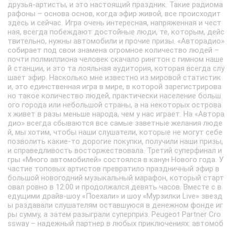
друзья-артисты, и это настоящий праздник. Такие радиома
рафоны – основа основ, когда эфир живой, все происходит
здесь и сейчас. Игра очень интересная, напряженная и чест
ная, всегда побеждают достойные люди, те, которым, дейс
твительно, нужны автомобили и прочие призы. «Авторадио»
собирает под свои знамена огромное количество людей –
почти полмиллиона человек скачало рингтон с гимном наше
й станции, и это та лояльная аудитория, которая всегда слу
шает эфир. Насколько мне известно из мировой статистик
и, это единственная игра в мире, в которой зарегистрирова
но такое количество людей, практически население больш
ого города или небольшой страны, а на некоторых острова
х живет в разы меньше народа, чем у нас играет. На «Автора
дио» всегда сбываются все самые заветные желания люде
й, мы хотим, чтобы наши слушатели, которые не могут себе
позволить какие-то дорогие покупки, получили наши призы,
и справедливость восторжествовала. Третий суперфинал и
гры «Много автомобилей» состоялся в канун Нового года. У
частие топовых артистов превратило праздничный эфир в
большой новогодний музыкальный марафон, который старт
овал ровно в 12:00 и продолжался девять часов. Вместе с в
едущими драйв-шоу «Поехали» и шоу «Мурзилки Live» звезд
ы раздавали слушателям оставшуюся в денежном фонде иг
ры сумму, а затем разыграли суперприз. Peugeot Partner Cro
ssway – надежный партнер в любых приключениях: автомоб