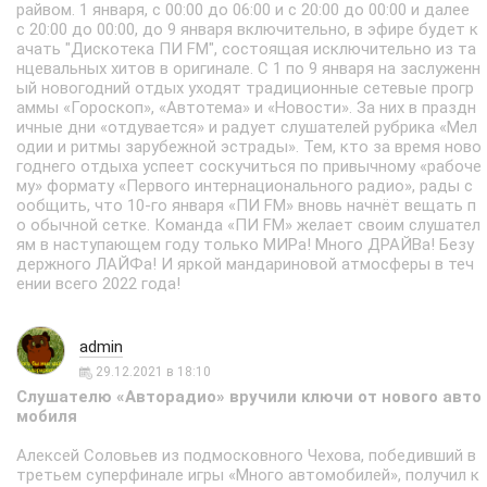
райвом. 1 января, с 00:00 до 06:00 и с 20:00 до 00:00 и далее
с 20:00 до 00:00, до 9 января включительно, в эфире будет к
ачать "Дискотека ПИ FM", состоящая исключительно из та
нцевальных хитов в оригинале. С 1 по 9 января на заслуженн
ый новогодний отдых уходят традиционные сетевые прогр
аммы «Гороскоп», «Автотема» и «Новости». За них в праздн
ичные дни «отдувается» и радует слушателей рубрика «Мел
одии и ритмы зарубежной эстрады». Тем, кто за время ново
годнего отдыха успеет соскучиться по привычному «рабоче
му» формату «Первого интернационального радио», рады с
ообщить, что 10-го января «ПИ FM» вновь начнёт вещать п
о обычной сетке. Команда «ПИ FM» желает своим слушател
ям в наступающем году только МИРа! Много ДРАЙВа! Безу
держного ЛАЙФа! И яркой мандариновой атмосферы в теч
ении всего 2022 года!
admin
29.12.2021 в 18:10
Слушателю «Авторадио» вручили ключи от нового авто
мобиля
Алексей Соловьев из подмосковного Чехова, победивший в
третьем суперфинале игры «Много автомобилей», получил к