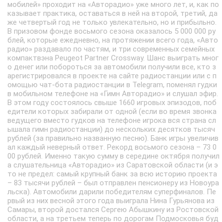
мобилей» проходит на «Авторадио» уже много лет, и, как по
казывает практика, оставаться в ней на второй, третий, да
же четвертый год не только увлекательно, но и прибыльно.
В призовом фонде восьмого сезона оказалось 5 000 000 ру
блей, которые ежедневно, на протяжении всего года, «Авто
радио» раздавало по частям, и три современных семейных
компактвэна Peugeot Partner Crossway. Шанс выиграть мног
о денег или побороться за автомобили получили все, кто з
арегистрировался в проекте на сайте радиостанции или с п
омощью чат-бота радиостанции в Telegram, поменял гудки
в мобильном телефоне на «Гимн Авторадио» и слушал эфир.
В этом году состоялось свыше 1660 игровых эпизодов, поб
едители которых забирали от одной (если во время звонка
ведущего вместо гудков на телефоне игрока вся страна сл
ышала гимн радиостанции) до нескольких десятков тысяч
рублей (за правильно названную песню). Банк игры увеличив
ал каждый неверный ответ. Рекорд восьмого сезона – 73 0
00 рублей. Именно такую сумму в середине октября получил
а слушательница «Авторадио» из Саратовской области (и э
то не предел: самый крупный банк за всю историю проекта
– 83 тысячи рублей – был отправлен пенсионеру из Новоура
льска). Автомобили дарили победителям суперфиналов. Пе
рвый из них весной этого года выиграла Нина Гурьянова из
Самары, второй достался Сергею Абышкину из Ростовской
области, а на третьем теперь по дорогам Подмосковья буд