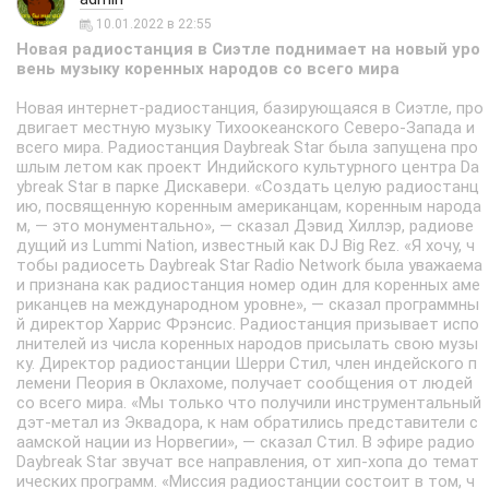
10.01.2022 в 22:55
Новая радиостанция в Сиэтле поднимает на новый уро
вень музыку коренных народов со всего мира
Новая интернет-радиостанция, базирующаяся в Сиэтле, про
двигает местную музыку Тихоокеанского Северо-Запада и
всего мира. Радиостанция Daybreak Star была запущена про
шлым летом как проект Индийского культурного центра Da
ybreak Star в парке Дискавери. «Создать целую радиостанц
ию, посвященную коренным американцам, коренным народа
м, — это монументально», — сказал Дэвид Хиллэр, радиове
дущий из Lummi Nation, известный как DJ Big Rez. «Я хочу, ч
тобы радиосеть Daybreak Star Radio Network была уважаема
и признана как радиостанция номер один для коренных аме
риканцев на международном уровне», — сказал программны
й директор Харрис Фрэнсис. Радиостанция призывает испо
лнителей из числа коренных народов присылать свою музы
ку. Директор радиостанции Шерри Стил, член индейского п
лемени Пеория в Оклахоме, получает сообщения от людей
со всего мира. «Мы только что получили инструментальный
дэт-метал из Эквадора, к нам обратились представители с
аамской нации из Норвегии», — сказал Стил. В эфире радио
Daybreak Star звучат все направления, от хип-хопа до темат
ических программ. «Миссия радиостанции состоит в том, ч