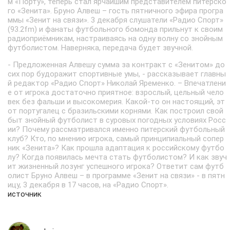
м «Порту», теперь стал ярчайшим представителем питерско
го «Зенита». Бруно Алвеш – гость пятничного эфира програ
ммы «Зенит на связи». 3 декабря слушатели «Радио Спорт»
(93.2fm) и фанаты футбольного бомонда прильнут к своим
радиоприёмникам, настраиваясь на одну волну со знойным
футболистом. Наверняка, передача будет звучной.
- Предложенная Алвешу сумма за контракт с «Зенитом» до
сих пор будоражит спортивные умы, - рассказывает главны
й редактор «Радио Спорт» Николай Яременко. – Впечатлени
е от игрока достаточно приятное: взрослый, цельный чело
век без фальши и высокомерия. Какой-то он настоящий, эт
от португалец с бразильскими корнями. Как построил свой
быт знойный футболист в суровых погодных условиях Росс
ии? Почему рассматривался именно питерский футбольный
клуб? Кто, по мнению игрока, самый принципиальный сопер
ник «Зенита»? Как прошла адаптация к российскому футбо
лу? Когда появилась мечта стать футболистом? И как звуч
ит жизненный лозунг успешного игрока? Ответит сам футб
олист Бруно Алвеш – в программе «Зенит на связи» - в пятн
ицу, 3 декабря в 17 часов, на «Радио Спорт».
источник