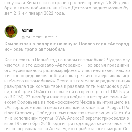
еснушка и Кипятоша в стране троллей» пройдут 25-26 дека
бря, а затем побывать на «Ёлке Детского радио» можно бу
дет 2, 3 и 4 января 2022 года.
admin
24.12.2021 в 22:17
Компактвэн в подарок: накануне Нового года «Авторад
ио» разыграло автомобиль
Как въехать в Новый год на новом автомобиле? Чудеса слу
чаются, и это доказало «Авторадио» – во время праздничн
ого музыкального радиомарафона с участием известных ар
тистов определился победитель третьего суперфинала игр
ы «Много автомобилей». Всего в этом сезоне радиостанция
разыграла три компактвэна и раздала пять миллионов рубл
ей, сообщает OnAir.ru со ссылкой на пресс-центр ГПМ Ради
о (ВКПМ). 22 декабря навсегда войдет в историю семьи Ал
ексея Соловьева из подмосковного Чехова, выигравшего на
«Авторадио» новый вместительный компактвэн Peugeot Pa
rtner Crossway. Победить ему помогла композиция «Бьёт би
т» в исполнении группы IOWA. Алексей зарегистрировался в
игре 19 сентября 2018 года и три года ждал своего часа. – Я
очень переживала за Алексея, который в итоге выиграл. Он