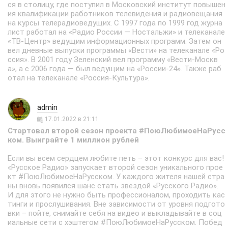
ся в столицу, где поступил в Московский институт повышен
ия квалификации работников телевидения и радиовещания
на курсы телерадиоведущих. С 1997 года по 1999 год журна
лист работал на «Радио России — Ностальжи» и телеканале
«ТВ-Центр» ведущим информационных программ. Затем он
вел дневные выпуски программы «Вести» на телеканале «Ро
ссия». В 2001 году Зеленский вел программу «Вести-Москв
а», а с 2006 года — был ведущим на «России-24». Также раб
отал на телеканале «Россия-Культура».
admin
17.01.2022 в 21:11
Стартовал второй сезон проекта #ПоюЛюбимоеНаРусс
ком. Выиграйте 1 миллион рублей
Если вы всем сердцем любите петь – этот конкурс для вас!
«Русское Радио» запускает второй сезон уникального прое
кт #ПоюЛюбимоеНаРусском. У каждого жителя нашей стра
ны вновь появился шанс стать звездой «Русского Радио».
И для этого не нужно быть профессионалом, проходить кас
тинги и прослушивания. Вне зависимости от уровня подгото
вки – пойте, снимайте себя на видео и выкладывайте в соц
иальные сети с хэштегом #ПоюЛюбимоеНаРусском. Побед