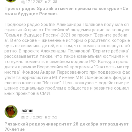
17.12.2021 в 21:38
Проект радио Sputnik отмечен призом на конкурсе «Се
мья и будущее России»
Продюсер радио Sputnik Александра Полякова получила сп
ециальный приз от Российской академии радио на конкурсе
"Семья и будущее России"-2021 за проект "Верните ребенк
а". В его основе – жизненные истории о родителях, которые
чуть не лишились детей, и о том, что помогло их вернуть об
ратно. В проекте Александры Поляковой "Верните ребенка"
рассказывается также, что такое ювенальная юстиция и ч
то нужно поменять в семейном кодексе РФ. Конкурс прово
дится в рамках Всероссийской программы "Святость матер
инства" Фондом Андрея Первозванного при поддержке фак
ультета журналистики МГУ имени М.В. Ломоносова, фонда ц
елевого капитала "Истоки". Цель конкурса – содействие ре
шению социальных проблем в обществе и развитие социал
ьных проектов в СМИ.
admin
21.12.2021 в 21:52
Рязанский радиоуниверситет 28 декабря отпразднует
70-летие