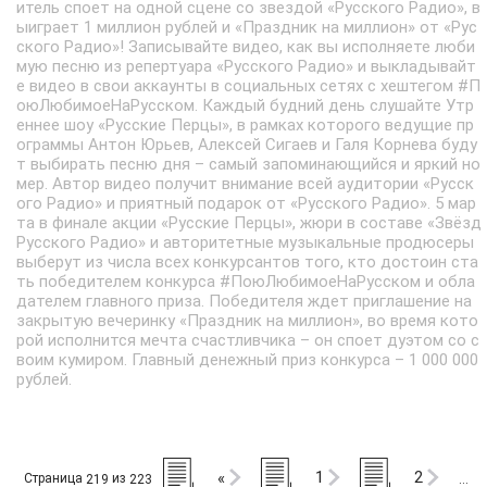
итель споет на одной сцене со звездой «Русского Радио», в
ыиграет 1 миллион рублей и «Праздник на миллион» от «Рус
ского Радио»! Записывайте видео, как вы исполняете люби
мую песню из репертуара «Русского Радио» и выкладывайт
е видео в свои аккаунты в социальных сетях с хештегом #П
оюЛюбимоеНаРусском. Каждый будний день слушайте Утр
еннее шоу «Русские Перцы», в рамках которого ведущие пр
ограммы Антон Юрьев, Алексей Сигаев и Галя Корнева буду
т выбирать песню дня – самый запоминающийся и яркий но
мер. Автор видео получит внимание всей аудитории «Русск
ого Радио» и приятный подарок от «Русского Радио». 5 мар
та в финале акции «Русские Перцы», жюри в составе «Звёзд
Русского Радио» и авторитетные музыкальные продюсеры
выберут из числа всех конкурсантов того, кто достоин ста
ть победителем конкурса #ПоюЛюбимоеНаРусском и обла
дателем главного приза. Победителя ждет приглашение на
закрытую вечеринку «Праздник на миллион», во время кото
рой исполнится мечта счастливчика – он споет дуэтом со с
воим кумиром. Главный денежный приз конкурса – 1 000 000
рублей.
1
2
«
Страница
из
219
223
…