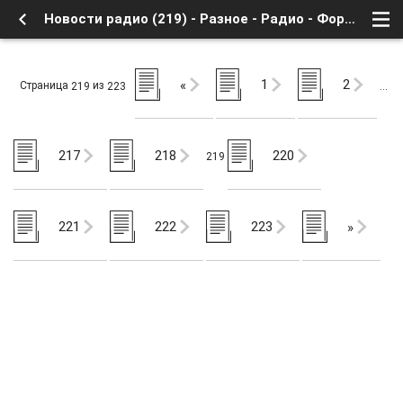
Новости радио (219) - Разное - Радио - Форум о Спутниковом Телевидении
1
2
«
Страница
из
219
223
…
217
218
220
219
221
222
223
»