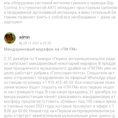
иль оборудован системой интеллектуального привода Grip
Control, 6-ступенчатой АКП, обладает просторным салоном
и продуманной эргономикой интерьера, а вместительный ба
гажник позволит взять с собой все необходимое – даже кв
адроцикл.
admin
28.12.2021 в 22:25
Мандариновый марафон на «ПИ FM»
С 31 декабря по 9 января «Первое интернациональное ради
о» запускает мандариновый новогодний марафон. В преддв
ерии праздничного музыкального драйва на «ПИ FM» уже не
делю работает рубрика «Голосовая почта». Слушатели акт
ивно отправляют поздравления на эфирный WhatsApp ради
останции по номеру +7 910 412-43-33. Все новогодние поже
лания можно будет слушать на «ПИ FM» всю первую недел
ю наступившего года. В сам канун праздника, 31 декабря, ко
манда радиостанции начнёт раскачивать мандариновую ат
мосферу, предлагая готовить «Оливье» под 100 самых ярких
и топовых песен 2021 года, которые прозвучат в эфире с 1
8:00 до 00:00. Новый год на «Первом интернациональном ра
дио» стартует зажигательным музыкальным дэнс-диско-д