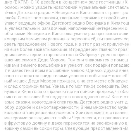
дио (ВКПМ). С 18 декабря в концертном зале гостиницы «К
осмос» можно увидеть новогодний музыкальный спектакль
«Ёлка Детского радио – Веснушка и Кипятоша в стране тро
ллей». Сюжет постановки, главными героями которой выст
упают ведущие эфира Детского радио Веснушка и Кипятош
а, увлекательный, загадочный, наполненный интересными с
обытиями. Веснушка и Кипятоша уже не раз противостояли
коварным замыслам различных персонажей, пытавшихся со
рвать празднование Нового года, и в этот раз их приключен
ия еще более захватывающие. В преддверии главного праз
дника зимы герои отправляются на Фабрику чудес по пригл
ашению самого Деда Мороза. Там они знакомятся с помощ
никами зимнего волшебника и узнают, как подарки попадаю
т в известный всем волшебный мешок. Однако, друзья внез
апно становятся свидетелями ужасного события – волшеб
ный мешок Деда Мороза похищен, а на его месте обнаруже
н след огромной лапы. Узнав, кто мог такое совершить, Вес
нушка и Кипятоша отправляются на поиски пропажи, чтобы
никто не остался без подарка в новогоднюю ночь! Как и ст
арые сказки, новогодний спектакль Детского радио учит д
обру, дружбе и самоотверженности. В нем множество музы
кальных и танцевальных номеров. Зрители вместе с главны
ми героями разгадывают тайны Чернолесья, отправляются
в фруктовую долину и даже переносятся на заснеженную в
ершину самой высокой горы. Следующие представления «В