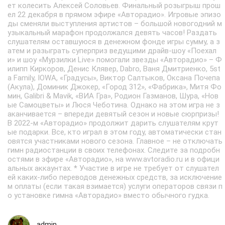
ет колесить Алексей Соловьев. Финальный розыгрыш прош
ел 22 декабря в прямом эфире «Авторадио». Игровые эпизо
ды сменяли выступления артистов – большой новогодний м
узыкальный марафон продолжался девять часов! Раздать
слушателям оставшуюся в денежном фонде игры сумму, а з
атем и разыграть суперприз ведущими драйв-шоу «Поехал
и» и шоу «Мурзилки Live» помогали звезды «Авторадио» – Ф
илипп Киркоров, Денис Клявер, Dabro, Ваня Дмитриенко, 5st
a Family, IOWA, «Градусы», Виктор Салтыков, Оксана Почепа
(Акула), Доминик Джокер, «Город 312», «Фабрика», Митя Фо
мин, Galibri & Mavik, «ВИА Гра», Родион Газманов, Шура, «Нов
ые Самоцветы» и Люся Чеботина. Однако на этом игра не з
аканчивается – впереди девятый сезон и новые сюрпризы!
В 2022-м «Авторадио» продолжит дарить слушателям крут
ые подарки. Все, кто играл в этом году, автоматически стан
овятся участниками нового сезона. Главное – не отключать
гимн радиостанции в своих телефонах. Следите за подробн
остями в эфире «Авторадио», на www.avtoradio.ru и в офици
альных аккаунтах. * Участие в игре не требует от слушател
ей каких-либо переводов денежных средств, за исключение
м оплаты (если такая взимается) услуги операторов связи п
о установке гимна «Авторадио» вместо обычного гудка.
admin