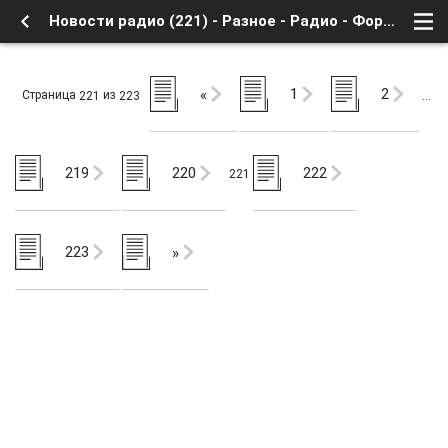
Новости радио (221) - Разное - Радио - Форум о Спутниковом Телевидении
1
2
«
Страница
из
221
223
…
219
220
222
221
223
»