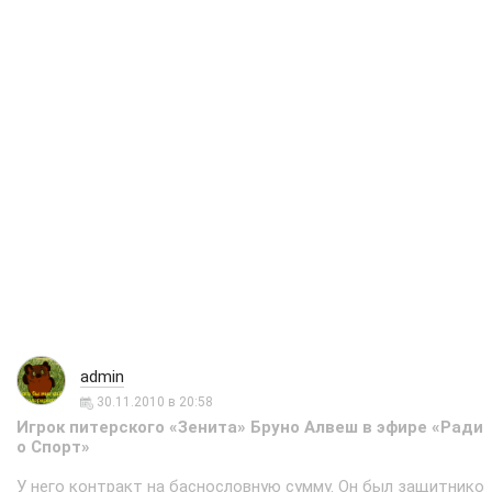
admin
30.11.2010 в 20:58
Игрок питерского «Зенита» Бруно Алвеш в эфире «Ради
о Спорт»
У него контракт на баснословную сумму. Он был защитнико