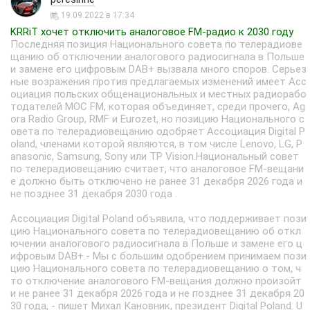
19.09.2022 в 17:34
KRRiT хочет отключить аналоговое FM-радио к 2030 году
Последняя позиция Национального совета по телерадиове
щанию об отключении аналогового радиосигнала в Польше
и замене его цифровым DAB+ вызвала много споров. Серьез
ные возражения против предлагаемых изменений имеет Асс
оциация польских общенациональных и местных радиорабо
тодателей MOC FM, которая объединяет, среди прочего, Ag
ora Radio Group, RMF и Eurozet, но позицию Национального с
овета по телерадиовещанию одобряет Ассоциация Digital P
oland, членами которой являются, в том числе Lenovo, LG, P
anasonic, Samsung, Sony или TP Vision.Национальный совет
по телерадиовещанию считает, что аналоговое FM-вещани
е должно быть отключено не ранее 31 декабря 2026 года и
не позднее 31 декабря 2030 года .
Ассоциация Digital Poland объявила, что поддерживает пози
цию Национального совета по телерадиовещанию об откл
ючении аналогового радиосигнала в Польше и замене его ц
ифровым DAB+.- Мы с большим одобрением принимаем пози
цию Национального совета по телерадиовещанию о том, ч
то отключение аналогового FM-вещания должно произойт
и не ранее 31 декабря 2026 года и не позднее 31 декабря 20
30 года, - пишет Михал Кановник, президент Digital Poland. U