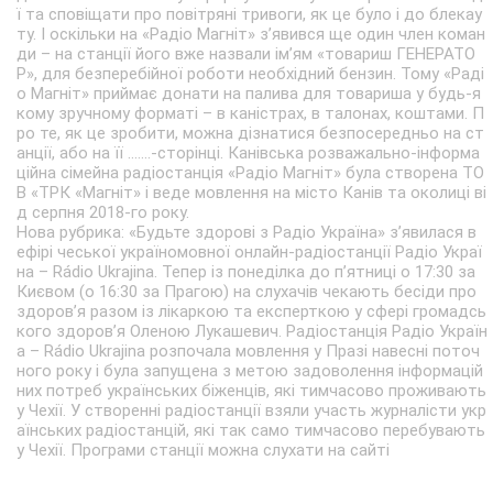
ї та сповіщати про повітряні тривоги, як це було і до блекау
ту. І оскільки на «Радіо Магніт» з’явився ще один член коман
ди – на станції його вже назвали ім’ям «товариш ГЕНЕРАТО
Р», для безперебійної роботи необхідний бензин. Тому «Раді
о Магніт» приймає донати на палива для товариша у будь-я
кому зручному форматі – в каністрах, в талонах, коштами. П
ро те, як це зробити, можна дізнатися безпосередньо на ст
анції, або на її .......-сторінці. Канівська розважально-інформа
ційна сімейна радіостанція «Радіо Магніт» була створена ТО
В «ТРК «Магніт» і веде мовлення на місто Канів та околиці ві
д серпня 2018-го року.
Нова рубрика: «Будьте здорові з Радіо Україна» з’явилася в
ефірі чеської україномовної онлайн-радіостанції Радіо Украї
на – Rádio Ukrajina. Тепер із понеділка до п’ятниці о 17:30 за
Києвом (о 16:30 за Прагою) на слухачів чекають бесіди про
здоров’я разом із лікаркою та експерткою у сфері громадсь
кого здоров’я Оленою Лукашевич. Радіостанція Радіо Україн
а – Rádio Ukrajina розпочала мовлення у Празі навесні поточ
ного року і була запущена з метою задоволення інформацій
них потреб українських біженців, які тимчасово проживають
у Чехії. У створенні радіостанції взяли участь журналісти укр
аїнських радіостанцій, які так само тимчасово перебувають
у Чехії. Програми станції можна слухати на сайті