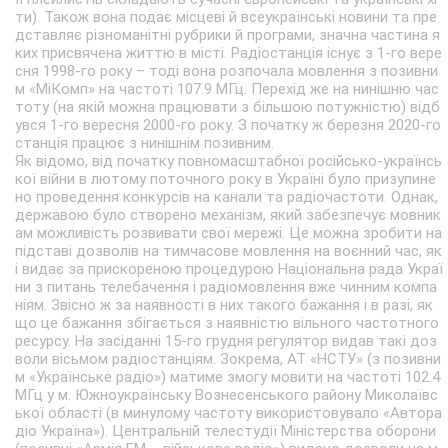
ти). Також вона подає місцеві й всеукраїнські новини та пре
дставляє різноманітні рубрики й програми, значна частина я
ких присвячена життю в місті. Радіостанція існує з 1-го вере
сня 1998-го року – тоді вона розпочала мовлення з позивни
м «МіКомп» на частоті 107.9 МГц. Перехід же на нинішню час
тоту (на якій можна працювати з більшою потужністю) відб
увся 1-го вересня 2000-го року. З початку ж березня 2020-го
станція працює з нинішнім позивним.
Як відомо, від початку повномасштабної російсько-українсь
кої війни в лютому поточного року в Україні було призупине
но проведення конкурсів на канали та радіочастоти. Однак,
державою було створено механізм, який забезпечує мовник
ам можливість розвивати свої мережі. Це можна зробити на
підставі дозволів на тимчасове мовлення на воєнний час, як
і видає за прискореною процедурою Національна рада Украї
ни з питань телебачення і радіомовлення вже чинним компа
ніям. Звісно ж за наявності в них такого бажання і в разі, як
що це бажання збігається з наявністю вільного частотного
ресурсу. На засіданні 15-го грудня регулятор видав такі доз
воли вісьмом радіостанціям. Зокрема, АТ «НСТУ» (з позивни
м «Українське радіо») матиме змогу мовити на частоті 102.4
МГц у м. Южноукраїнську Вознесенського району Миколаївс
ької області (в минулому частоту використовувало «Автора
діо Україна»). Центральній телестудії Міністерства оборони