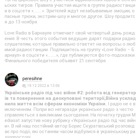
ьских тигров. Правила участия ищите в группе радиостанци
и в соцсети «.........». Зрителей ждут незабываемые эмоции, о
пасные трюки, экстрим-шоу и многое другое. Шоу продлитс
я до 13 ноября.
Love Radio в Барнауле отмечает свой четвертый день рожд
ения. В честь этого события ведущие дарят подарки радио
слушателям, которые правильно ответят на вопросы о люб
имой радиостанции. Подпишитесь на группу «Love Radio – Б
арнаул» в соцсети «.........», где публикуются фото-подсказки.
Финального победителя объявят 21 сентября.
peresihne
18.12.2022 в 13:06
Українське радіо під час війни #2: робота від генератор
ів та повернення на деокуповані території,Війна усклад
нила життя всім сферам економіки України.
І радіо не є в
иключенням. Попри всі негаразди українське радіо з честю
справляється з викликами сьогодення. На початку грудня M
ediasat запустив нову рубрику «Українське радіо під час війн
и». В ній наш постійний автор Борис Скуратівський розповід
ає про події, які останнім часом відбулися в українському ра
діопросторі.