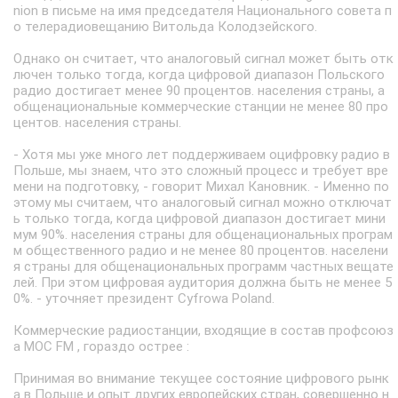
nion в письме на имя председателя Национального совета п
о телерадиовещанию Витольда Колодзейского.
Однако он считает, что аналоговый сигнал может быть отк
лючен только тогда, когда цифровой диапазон Польского
радио достигает менее 90 процентов. населения страны, а
общенациональные коммерческие станции не менее 80 про
центов. населения страны.
- Хотя мы уже много лет поддерживаем оцифровку радио в
Польше, мы знаем, что это сложный процесс и требует вре
мени на подготовку, - говорит Михал Кановник. - Именно по
этому мы считаем, что аналоговый сигнал можно отключат
ь только тогда, когда цифровой диапазон достигает мини
мум 90%. населения страны для общенациональных програм
м общественного радио и не менее 80 процентов. населени
я страны для общенациональных программ частных вещате
лей. При этом цифровая аудитория должна быть не менее 5
0%. - уточняет президент Cyfrowa Poland.
Коммерческие радиостанции, входящие в состав профсоюз
а MOC FM , гораздо острее :
Принимая во внимание текущее состояние цифрового рынк
а в Польше и опыт других европейских стран, совершенно н