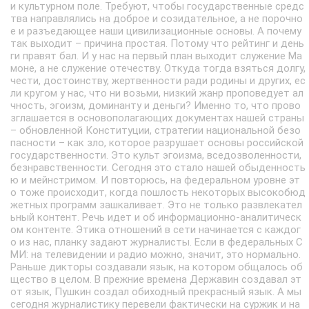
и культурном поле. Требуют, чтобы государственные средс
тва направлялись на доброе и созидательное, а не порочно
е и разъедающее наши цивилизационные основы. А почему
так выходит – причина простая. Потому что рейтинг и день
ги правят бал. И у нас на первый план выходит служение Ма
моне, а не служение отечеству. Откуда тогда взяться долгу,
чести, достоинству, жертвенности ради родины и других, ес
ли кругом у нас, что ни возьми, низкий жанр проповедует ал
чность, эгоизм, доминанту и деньги? Именно то, что прово
зглашается в основополагающих документах нашей страны
– обновленной Конституции, стратегии национальной безо
пасности – как зло, которое разрушает основы российской
государственности. Это культ эгоизма, вседозволенности,
безнравственности. Сегодня это стало нашей обыденность
ю и мейнстримом. И повторюсь, на федеральном уровне эт
о тоже происходит, когда пошлость некоторых высокобюд
жетных программ зашкаливает. Это не только развлекател
ьный контент. Речь идет и об информационно-аналитическ
ом контенте. Этика отношений в сети начинается с каждог
о из нас, планку задают журналисты. Если в федеральных С
МИ: на телевидении и радио можно, значит, это нормально.
Раньше дикторы создавали язык, на котором общалось об
щество в целом. В прежние времена Державин создавал эт
от язык, Пушкин создал обиходный прекрасный язык. А мы
сегодня журналистику перевели фактически на суржик и на