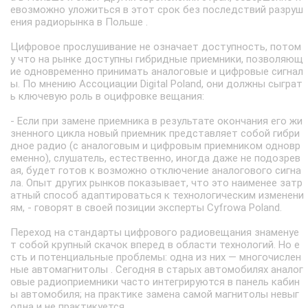
евозможно уложиться в этот срок без последствий разруш
ения радиорынка в Польше .
Цифровое прослушивание не означает доступность, потом
у что на рынке доступны гибридные приемники, позволяющ
ие одновременно принимать аналоговые и цифровые сигнал
ы. По мнению Ассоциации Digital Poland, они должны сыграт
ь ключевую роль в оцифровке вещания:
- Если при замене приемника в результате окончания его жи
зненного цикла новый приемник представляет собой гибри
дное радио (с аналоговым и цифровым приемником одновр
еменно), слушатель, естественно, иногда даже не подозрев
ая, будет готов к возможно отключение аналогового сигна
ла. Опыт других рынков показывает, что это наименее затр
атный способ адаптироваться к технологическим изменени
ям, - говорят в своей позиции эксперты Cyfrowa Poland.
Переход на стандарты цифрового радиовещания знаменуе
т собой крупный скачок вперед в области технологий. Но е
сть и потенциальные проблемы: одна из них — многочислен
ные автомагнитолы . Сегодня в старых автомобилях аналог
овые радиоприемники часто интегрируются в панель кабин
ы автомобиля; на практике замена самой магнитолы невыг
одна и не практикуется.