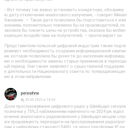
- Вот почему так важно установить конкретную, обозриму
ю дату отключения аналогового излучения, - говорит Михал
Кановник. — Такая дата позволила бы подготовиться к изм
енениям, положительно повлияла бы на производителей, по
зволила бы снизить цены на устройства, оказала бы мобил
изующее воздействие на получателей, — прогнозирует он.
Представители польской цифровой индустрии также подче
ркивают необходимость создания информационной кампан
ии, которая позволила бы донести до населения информац
ию о необходимости замены старых приемников в переходн
ый период. Они также заявляют о существенной поддержк
е деятельности Национального совета по телерадиовещан
ию в этом направлении.
peresihne
20.09.2022 в 18:53
Доля прослуховування цифрового радіо у Швейцарії сягнула
позначки у 75%,З наближенням наміченого на 2024 рік відкл
ючення аналогового радіомовлення у Швейцарії місцеві слух
ачі продовжують переходити на прослуховування радіопрог
рам у цифровому стандарті DAB+ та через платформи IP-ра