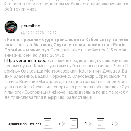
йте marus.fm и посредством мобильного приложения из лю
бой точки мира.
peresihne
12.01.2023 в 17:37
«Радіо Промінь» буде транслювати Кубок світу та чемп
іонат світу з біатлону,Слухати гонки наживо на «Радіо
Промінь» можна тут,
Скрытый текст требуется (15 сообщ
ение(ий), сейчас у вас 26593):
https://promin.fmабо
ж на хвилях радіостанції у вашому насе
леному пункті.Коментуватимуть біатлонні гонки на «Радіо П
ромінь» Олександр Монзолевський, Костянтин Дульцев, Ва
дим Власенко, Вадим Корженко, Олександр Обремський та
Галина Вініченко.Нагадаємо, що відеотрансляції гонок дост
упні на сайті «Суспільне спорт» та регіональних каналах «Сус
пільного».Сьогоднішня жіноча індивідуальна гонка також бу
де транслюватися в ефірі цієї радіостанції.
1
2
«
Страница
из
221
223
…