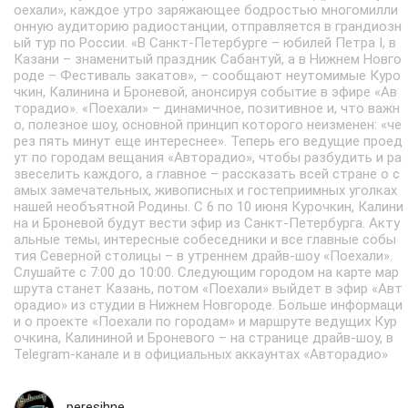
оехали», каждое утро заряжающее бодростью многомилли
онную аудиторию радиостанции, отправляется в грандиозн
ый тур по России. «В Санкт-Петербурге – юбилей Петра I, в
Казани – знаменитый праздник Сабантуй, а в Нижнем Новго
роде – Фестиваль закатов», – сообщают неутомимые Куро
чкин, Калинина и Броневой, анонсируя событие в эфире «Ав
торадио». «Поехали» – динамичное, позитивное и, что важн
о, полезное шоу, основной принцип которого неизменен: «че
рез пять минут еще интереснее». Теперь его ведущие проед
ут по городам вещания «Авторадио», чтобы разбудить и ра
звеселить каждого, а главное – рассказать всей стране о с
амых замечательных, живописных и гостеприимных уголках
нашей необъятной Родины. С 6 по 10 июня Курочкин, Калини
на и Броневой будут вести эфир из Санкт-Петербурга. Акту
альные темы, интересные собеседники и все главные собы
тия Северной столицы – в утреннем драйв-шоу «Поехали».
Слушайте с 7:00 до 10:00. Следующим городом на карте мар
шрута станет Казань, потом «Поехали» выйдет в эфир «Авт
орадио» из студии в Нижнем Новгороде. Больше информаци
и о проекте «Поехали по городам» и маршруте ведущих Кур
очкина, Калининой и Броневого – на странице драйв-шоу, в
Telegram-канале и в официальных аккаунтах «Авторадио»
peresihne