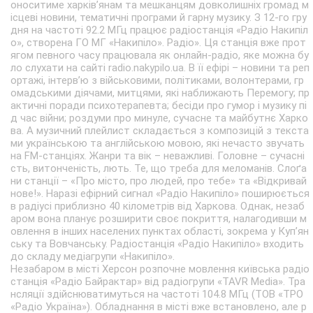
оноситиме харків’янам та мешканцям довколишніх громад м
ісцеві новини, тематичні програми й гарну музику. З 12-го гру
дня на частоті 92.2 МГц працює радіостанція «Радіо Накипіл
о», створена ГО МГ «Накипіло». Радіо». Ця станція вже прот
ягом певного часу працювала як онлайн-радіо, яке можна бу
ло слухати на сайті radio.nakypilo.ua. В її ефірі – новини та реп
ортажі, інтерв’ю з військовими, політиками, волонтерами, гр
омадськими діячами, митцями, які наближають Перемогу; пр
актичні поради психотерапевта; бесіди про гумор і музику пі
д час війни; роздуми про минуле, сучасне та майбутнє Харко
ва. А музичний плейлист складається з композицій з текста
ми українською та англійською мовою, які нечасто звучать
на FM-станціях. Жанри та вік – неважливі. Головне – сучасні
сть, витонченість, лють. Те, що треба для меломанів. Слоґа
ни станції – «Про місто, про людей, про тебе» та «Відкривай
нове!». Наразі ефірний сигнал «Радіо Накипіло» поширюється
в радіусі приблизно 40 кілометрів від Харкова. Однак, незаб
аром вона планує розширити своє покриття, налагодивши м
овлення в інших населених пунктах області, зокрема у Куп’ян
ську та Вовчанську. Радіостанція «Радіо Накипіло» входить
до складу медіагрупи «Накипіло».
Незабаром в місті Херсон розпочне мовлення київська радіо
станція «Радіо Байрактар» від радіогрупи «TAVR Media». Тра
нсляції здійснюватимуться на частоті 104.8 МГц (ТОВ «ТРО
«Радіо Україна»). Обладнання в місті вже встановлено, але р