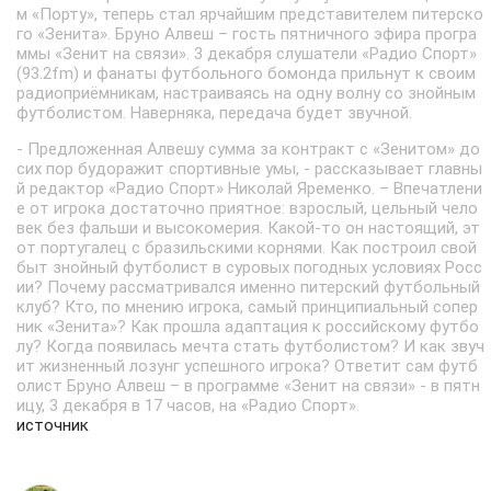
м «Порту», теперь стал ярчайшим представителем питерско
го «Зенита». Бруно Алвеш – гость пятничного эфира програ
ммы «Зенит на связи». 3 декабря слушатели «Радио Спорт»
(93.2fm) и фанаты футбольного бомонда прильнут к своим
радиоприёмникам, настраиваясь на одну волну со знойным
футболистом. Наверняка, передача будет звучной.
- Предложенная Алвешу сумма за контракт с «Зенитом» до
сих пор будоражит спортивные умы, - рассказывает главны
й редактор «Радио Спорт» Николай Яременко. – Впечатлени
е от игрока достаточно приятное: взрослый, цельный чело
век без фальши и высокомерия. Какой-то он настоящий, эт
от португалец с бразильскими корнями. Как построил свой
быт знойный футболист в суровых погодных условиях Росс
ии? Почему рассматривался именно питерский футбольный
клуб? Кто, по мнению игрока, самый принципиальный сопер
ник «Зенита»? Как прошла адаптация к российскому футбо
лу? Когда появилась мечта стать футболистом? И как звуч
ит жизненный лозунг успешного игрока? Ответит сам футб
олист Бруно Алвеш – в программе «Зенит на связи» - в пятн
ицу, 3 декабря в 17 часов, на «Радио Спорт».
источник