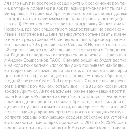
ля него ищут инвесторов среди крупных российских компан
ий, которые добывают в арктических регионах нефть, газ и
минералы. По правилам Арктического совета проект должн
а поддержать как минимум еще одна страна-участница (вс
его их 8). Россия рассчитывает на поддержку Финляндии и
Норвегии, где уже существуют радиостанции на саамском
языке. Пилотное вещание планируется организовать именн
о в этих трёх странах. «Один передатчик в Красноярске мо
жет покрыть 80% российского Севера. В Норвегии есть так
ой передатчик, который покрывает территорию Скандинав
ии. Еще два передатчика находятся на Аляске», — рассказа
л Андрей Брыксенков ТАСС. Сначала вещание будет вестис
ь на коротких волнах, «поскольку оно покрывает наибольш
ие территории и наименее затратное, а впоследствии перей
дёт также на средние и длинные волны — таким образом, н
а одной частоте будет 3-4 программы. Одна из них на русск
ом и английском языках, остальные — на языках коренных н
ародов Арктики. Антон Васильев, ранее занимавший пост п
осла России в Исландии заявил Yle, что «радио — экономич
ески выгодное средство связи в Арктике, поскольку для ве
щания не нужны ни компьютеры, ни интернет». Арктический
совет — международная организация по сотрудничеству в
области охраны окружающей среды и обеспечения устойчи
вого развития приполярных районов. С 2021 по 2023 Россия
председательствует в совете. В Арктический совет также