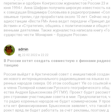
переписан и одобрен Конгрессом журналистов России 23 и
юня 1994 г. Анна Шафран получила широкую известность ка
к соведущая Владимира Соловьева в радиопрограмме «Сол
овьиные трели», где проработала около 10 лет. Сейчас на р
адиостанции «Вести FM» Анна ведет передачи «Принцип де
йствия» и «Стратегия», общаясь с политическими и общест
венными деятелями. Также журналистка написала книгу «Го
сударство чести. Монархия – будущее России».
admin
22.02.2022 в 22:22
В России хотят создать совместную с финнами радиос
танцию
Россия выйдет в Арктический совет с инициативой создан
ия нового интернационального радиовещания на языках ко
ренных народов севера. Об этом сообщает Yle со ссылкой н
а члена Полярной комиссии Русского географического общ
ества Андрея Брыксенкова (РГГМУ). Проект будет рассмот
рен странами-участницами совета в мае. Предполагается, ч
то радио коренных народов не будет коммерческим. У прое
кта нет финансирования. Брыксенков заявляет, что такой п
роект вряд ли будет работать за счёт рекламы, поэтому д