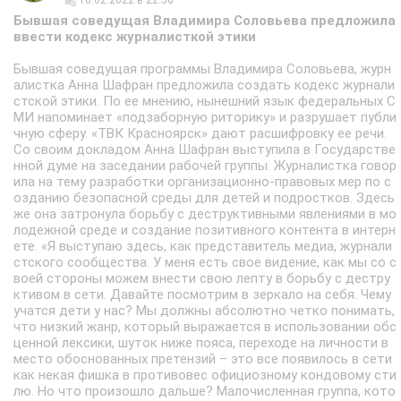
Бывшая соведущая Владимира Соловьева предложила
ввести кодекс журналисткой этики
Бывшая соведущая программы Владимира Соловьева, журн
алистка Анна Шафран предложила создать кодекс журнали
стской этики. По ее мнению, нынешний язык федеральных С
МИ напоминает «подзаборную риторику» и разрушает публи
чную сферу. «ТВК Красноярск» дают расшифровку ее речи.
Со своим докладом Анна Шафран выступила в Государстве
нной думе на заседании рабочей группы. Журналистка говор
ила на тему разработки организационно-правовых мер по с
озданию безопасной среды для детей и подростков. Здесь
же она затронула борьбу с деструктивными явлениями в мо
лодежной среде и создание позитивного контента в интерн
ете. «Я выступаю здесь, как представитель медиа, журнали
стского сообщества. У меня есть свое видение, как мы со с
воей стороны можем внести свою лепту в борьбу с дестру
ктивом в сети. Давайте посмотрим в зеркало на себя. Чему
учатся дети у нас? Мы должны абсолютно четко понимать,
что низкий жанр, который выражается в использовании обс
ценной лексики, шуток ниже пояса, переходе на личности в
место обоснованных претензий – это все появилось в сети
как некая фишка в противовес официозному кондовому сти
лю. Но что произошло дальше? Малочисленная группа, кото