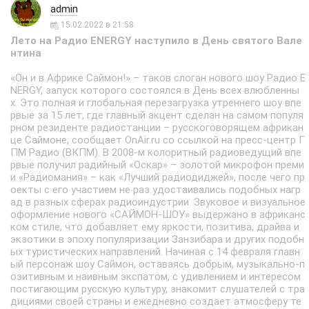
admin
15.02.2022 в 21:58
Лето на Радио ENERGY наступило в День святого Вале
нтина
«Он и в Африке Саймон!» – таков слоган нового шоу Радио E
NERGY, запуск которого состоялся в День всех влюбленны
х. Это полная и глобальная перезагрузка утреннего шоу впе
рвые за 15 лет, где главный акцент сделан на самом популя
рном резиденте радиостанции – русскоговорящем африкан
це Саймоне, сообщает OnAir.ru со ссылкой на пресс-центр Г
ПМ Радио (ВКПМ). В 2008-м колоритный радиоведущий впе
рвые получил радийный «Оскар» – золотой микрофон преми
и «Радиомания» – как «Лучший радиодиджей», после чего пр
оекты с его участием не раз удостаивались подобных нагр
ад в разных сферах радиоиндустрии. Звуковое и визуальное
оформление нового «САЙМОН-ШОУ» выдержано в африканс
ком стиле, что добавляет ему яркости, позитива, драйва и
экзотики в эпоху популяризации Занзибара и других подобн
ых туристических направлений. Начиная с 14 февраля главн
ый персонаж шоу Саймон, оставаясь добрым, музыкально-п
озитивным и наивным экспатом, с удивлением и интересом
постигающим русскую культуру, знакомит слушателей с тра
дициями своей страны и ежедневно создает атмосферу те