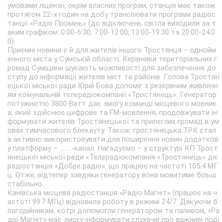
умовами ліцензії, окрім власних програм, станція має також
протягом 22-х годин на добу транслювати програми радіос
танції «Радіо Промінь» (до відключень світла виходили за т
аким графіком: 0:00-6:30, 7:00-12:00, 13:00-19:30 та 20:00-24:0
0).
Приємні новини є й для жителів іншого Тростянця – однойм
енного міста у Сумській області. Керівники територіальних г
ромад Сумщини шукають можливості для забезпечення до
ступу до інформації жителів міст та районів. Голова Тростян
ецької міської ради Юрій Бова допоміг з резервним живленн
ям комунальній телерадіокомпанії «Тростянець». Генератор
потужністю 3800 Ватт дає змогу команді місцевого мовник
а, який здійснює цифрове та FM-мовлення, продовжувати ін
формувати жителів Тростянецької та прилеглих громад в ум
овах тимчасового блекауту. Також тростянецька ТРК стал
а активно використовувати для поширення новин додатков
у платформу – ........-канал. Нагадуємо – у структурі КП Трост
янецької міської ради «Телерадіокомпанія «Тростянець» діє
радіостанція «Добре радіо», що працює на частоті 105.4 МГ
ц. Отже, відтепер завдяки генератору вона мовитиме більш
стабільно.
Канівська місцева радіостанція «Радіо Магніт» (працює на ч
астоті 99.7 МГц) відновила роботу в режимі 24/7. Дякуючи б
лагодійникам, котрі допомогли генератором та паливом, «Ра
діо Магніт» має змогу інформувати слухачів про важливі поді