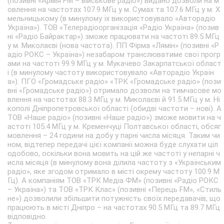
(позивні «Армія FM – військове радіо») видано дозволи на м
овлення на частотах 107.9 МГц у м. Сумах та 107.6 МГц у м. Х
мельницькому (в минулому їх використовувало «Авторадіо
Україна»). ТОВ «Телерадіоорганізація «Радіо Україна» (позив
ні «Радіо Байрактар») зможе працювати на частоті 89.5 МГц
у м. Миколаєві (нова частота). ПП Фірма «Лямін» (позивні «Р
адіо РОКС – Україна») незабаром транслюватиме свої прогр
ами на частоті 99.9 МГц у м. Мукачево Закарпатської област
і (в минулому частоту використовувало «Авторадіо Україн
а»). ПГО «Громадське радіо» «ТРК «Громадське радіо» (пози
вні «Громадське радіо») отримало дозволи на тимчасове мо
влення на частотах 88.3 МГц у м. Миколаєві й 91.5 МГц у м. Ні
кополі Дніпропетровської області (обидві частоти – нові). А
ТОВ «Наше радіо» (позивні «Наше радіо») зможе мовити на ч
астоті 105.4 МГц у м. Кременчуці Полтавської області, обсяг
мовлення – 24 години на добу у парні числа місяця. Таким чи
ном, відтепер передачі цієї компанії можна буде слухати ціл
одобово, оскільки вона мовить на цій же частоті у непарні ч
исла місяця (в минулому вона ділила частоту з «Українським
радіо», яке згодом отримало в місті окрему частоту 100.9 М
Гц). А компаніям ТОВ «ТРК Медіа ФМ» (позивні «Радіо РОКС
– Україна») та ТОВ «ТРК Клас» (позивні «Перець FM», «Стиль
не») дозволили збільшити потужність своїх передавачів, що
працюють в місті Дніпро – на частотах 90.5 МГц та 89.7 МГц
відповідно.