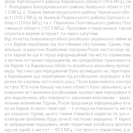
урлук Куп’янського району Харківської області (99.6 МГц), см
т. Володарка Білоцерківського району Київської області (10
1.2 МГц), с. Озірна Звенигородського району Черкаської обл
асті (103.2 МГц), м. Ананьїв Подільського району Одеської о
бласті (105.6 МГц) та с. Переліски Полтавського району Пол
тавської області (107.5 МГц). Програми станції можна також
слухати в мережі Інтернет та через супутник.
Від початку повномасштабної російсько-української війни мі
сто Харків перебуває під постійними обстрілами. Однак, пар
алельно із ракетно-бомбовим терором Росія застосовує пр
оти харків’ян ще й терор інформаційний. На місто спрямован
о антени потужних передавачів, які цілодобова транслюють
на Харків та Харківську область російську агресивну пропаг
анду. Частину цих передавачів було розміщено на територія
х Харківщини, що перебували під російською окупацією з бе
резня по серпень поточного року. Після вересневого контрн
аступу ЗСУ, коли більшу частину області було звільнено, ці н
езаконно встановлені російськими окупантами передавачі б
уло відключено, або повернуто законним власникам – украї
нським мовникам. Однак, Росія продовжує інформаційну ата
ку на Харків зі своєї території – з огляду на близькість міста
до кордону. Однак, цього тижня з’явилася надія на те, що н
езабаром проблему буде хоча б частково вирішено. У Харко
ві запрацював передавач, який глушитиме російську пропага
нду на одній з частот – 92.2 МГц. І не просто глушитиме, а д