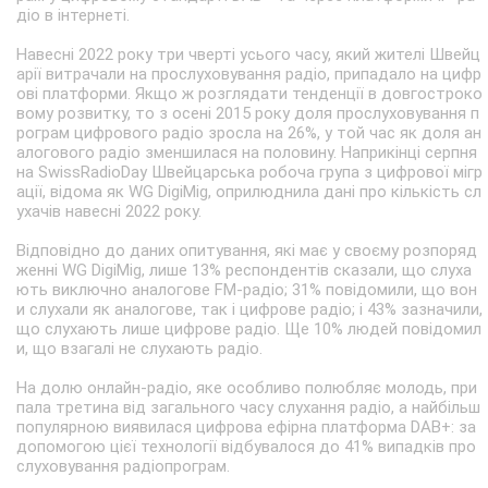
діо в інтернеті.
Навесні 2022 року три чверті усього часу, який жителі Швейц
арії витрачали на прослуховування радіо, припадало на цифр
ові платформи. Якщо ж розглядати тенденції в довгостроко
вому розвитку, то з осені 2015 року доля прослуховування п
рограм цифрового радіо зросла на 26%, у той час як доля ан
алогового радіо зменшилася на половину. Наприкінці серпня
на SwissRadioDay Швейцарська робоча група з цифрової мігр
ації, відома як WG DigiMig, оприлюднила дані про кількість сл
ухачів навесні 2022 року.
Відповідно до даних опитування, які має у своєму розпоряд
женні WG DigiMig, лише 13% респондентів сказали, що слуха
ють виключно аналогове FM-радіо; 31% повідомили, що вон
и слухали як аналогове, так і цифрове радіо; і 43% зазначили,
що слухають лише цифрове радіо. Ще 10% людей повідомил
и, що взагалі не слухають радіо.
На долю онлайн-радіо, яке особливо полюбляє молодь, при
пала третина від загального часу слухання радіо, а найбільш
популярною виявилася цифрова ефірна платформа DAB+: за
допомогою цієї технології відбувалося до 41% випадків про
слуховування радіопрограм.