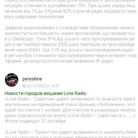
Серед усіх вікових категорій доля цифрового прослуховуван
ня радіо становить щонайменше 70%. При цьому серед люд
ей віком від 15 до 34 років 82% слухачів радіо віддають пере
вагу цифровим технологіям.
Цифрові радіоприймачі є стандартним обладнанням, яким к
омплектується більшість нових автомобілів, що продаютьс
я у Швейцарії. Тому 51% від усього часу прослуховування ра
діо в автомобілі навесні 2022 року припадав на прослуховув
ання через DAB+. Ще 11% від усього прослуховування радіо
в автомобілі становило прослуховування через інтернет-пла
тформи, де ведеться потокове мовлення IP-радіо.
peresihne
22.10.2022 в 14:37
Новости городов вещания Love Radio
«Love Radio – Саратов» дарит возможность выиграть пригл
асительные на премьерный показ фильма «Любовники», кот
орый состоится 1 ноября. Для участия в розыгрыше необхо
димо подписаться на группу «Love Radio – Саратов» в «.........».
Итоги подведут 31 октября.
«Love Radio – Тольятти» дарит возможность выиграть биле
ты на цирковое шоу с участием африканских львов и бенгал