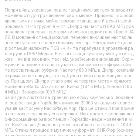
Попри війну, українські радіостанції намагаються знаходити
можливості для розширення своїх мереж. Приємно, що розш
ирюються не лише мейнстримові станції, але й деякі нішові.
Зокрема, 11-го грудня в місті Дніпро на частоті 89.3 МГц роз
почалися трансляції програм київської радіостанції Radio JA
ZZ. В мовленні станції можливі перерви, викликані нестабіль
ною ситуацією в енергетичному секторі. Нагадаємо – ця ра
діостанція належить ТОВ «Ч К» та перебуває в управлінні ра
діогрупи «ТАВР Медіа». В ефірі станції лунає музика у стилі д
жаз – як від західних, так і від українських виконавців. Окрім
музики на хвилях станції лунають різноманітні інформаційні
та просвітницькі рубрики Частоту 89.3 МГц в Дніпрі компанія
отримала на конкурсі, що відбувся в листопаді минулого ро
ку. При цьому Дніпро стало вже четвертим містом прямого
мовлення «Radio JAZZ» після Києва (104.6 МГц), Львова (105.
4 МГц) і Запоріжжя (89.9 МГц).
За 30 днів листопада трансляцію ефіру кам’янської локальн
ої радіостанції «TopRadio» вмикали 23008 унікальних корист
увачів застосунку RadioPlayer App. Про це станція повідомил
а на своїх сторінках у соцмережах. Нагадаємо – розважальн
о-інформаційна радіостанція «TopRadio» веде мовлення в мі
сті Кам’янське Дніпропетровської області на частоті 104.4
МГц. Станція працює в музичному форматі CHR/Pop (основу
її плейлистів складають сучасні європейські та українські хі