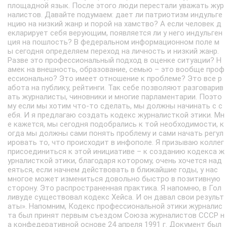
площадной язык. После этого люди перестали уважать жур
налистов. Давайте подумаем: дает ли патриотизм индульге
нцию на низкий жанр и порой на хамство? А если человек д
екларирует себя верующим, появляется ли у него индульген
ция на пошлость? В федеральном информационном поле м
ы сегодня определяем переход на личность и низкий жанр.
Разве это профессиональный подход в оценке ситуации? Н
амек на внешность, образование, семью – это вообще проф
ессионально? Это имеет отношение к проблеме? Это все р
абота на публику, рейтинги. Так себе позволяют разговарив
ать журналисты, чиновники и многие парламентарии. Поэто
му если мы хотим что-то сделать, мы должны начинать с с
ебя. И я предлагаю создать кодекс журналисткой этики. Мн
е кажется, мы сегодня подобрались к той необходимости, к
огда мы должны сами понять проблему и сами начать регул
ировать то, что происходит в инфополе. Я призываю коллег
присоединиться к этой инициативе – к созданию кодекса ж
урналисткой этики, благодаря которому, очень хочется над
еяться, если начнем действовать в ближайшие годы, у нас
многое может измениться довольно быстро в позитивную
сторону. Это распространенная практика. Я напомню, в Гол
ливуде существовал кодекс Хейса. И он давал свои результ
аты». Напомним, Кодекс профессиональной этики журналис
та был принят первым съездом Союза журналистов СССР н
а конфедеративной основе 24 апреля 1991 г. Документ был