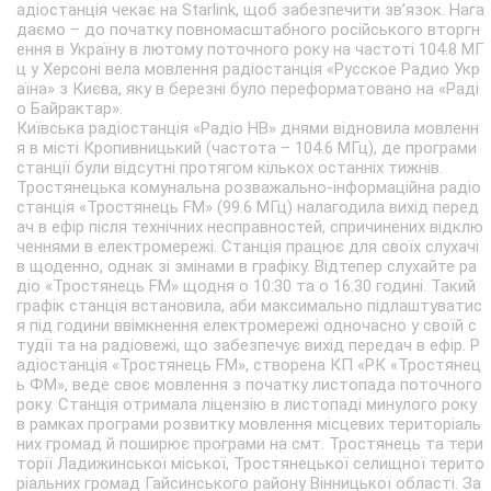
адіостанція чекає на Starlink, щоб забезпечити зв’язок. Нага
даємо – до початку повномасштабного російського вторгн
ення в Україну в лютому поточного року на частоті 104.8 МГ
ц у Херсоні вела мовлення радіостанція «Русское Радио Укр
аїна» з Києва, яку в березні було переформатовано на «Раді
о Байрактар».
Київська радіостанція «Радіо НВ» днями відновила мовленн
я в місті Кропивницький (частота – 104.6 МГц), де програми
станції були відсутні протягом кількох останніх тижнів.
Тростянецька комунальна розважально-інформаційна радіо
станція «Тростянець FM» (99.6 МГц) налагодила вихід перед
ач в ефір після технічних несправностей, спричинених відклю
ченнями в електромережі. Станція працює для своїх слухачі
в щоденно, однак зі змінами в графіку. Відтепер слухайте ра
діо «Тростянець FM» щодня о 10:30 та о 16:30 годині. Такий
графік станція встановила, аби максимально підлаштуватис
я під години ввімкнення електромережі одночасно у своїй с
тудії та на радіовежі, що забезпечує вихід передач в ефір. Р
адіостанція «Тростянець FM», створена КП «РК «Тростянец
ь ФМ», веде своє мовлення з початку листопада поточного
року. Станція отримала ліцензію в листопаді минулого року
в рамках програми розвитку мовлення місцевих територіаль
них громад й поширює програми на смт. Тростянець та тери
торії Ладижинської міської, Тростянецької селищної терито
ріальних громад Гайсинського району Вінницької області. За