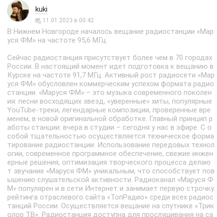
kuki
11.01.2023 в 00:42
В Нижнем Новгороде началось вещание радиостанции «Мар
уся ФМ» на частоте 95,6 МГц.
Сейчас радиостанция присутствует более чем в 70 городах
России. В настоящий момент идет подготовка к вещанию в
Курске на частоте 91,7 МГц. Активный рост радиосети «Мар
уся ФМ» обусловлен коммерческим успехом формата радио
станции. «Маруся ФМ» – это музыка современного поколен
ия: песни восходящих звезд, «уверенные» хиты, популярные
YouTube-треки, легендарные композиции, проверенные вре
менем, в новой оригинальной обработке. Главный принцип р
аботы станции: вчера в студии – сегодня у нас в эфире. С о
собой тщательностью осуществляется техническое форма
тирование радиостанции. Использование передовых технол
огии, современное программное обеспечение, свежие инжен
ерные решения, оптимизация творческого процесса делаю
т звучание «Маруся ФМ» уникальным, что способствует пов
ышению слушательской активности. Радиоканал «Маруся Ф
М» популярен и в сети Интернет и занимает первую строчку
рейтинга отраслевого сайта «ТопРадио» среди всех радиос
танций России. Осуществляется вещание на спутнике «Трик
олор ТВ». Радиостанция доступна для прослушивания на са