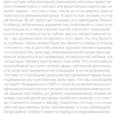
рая считала себя элитарной, присвоила себе роль нравстве
нного камертона и стала все эти вещи использовать как эл
емент шарма – это наш стиль такой, он стал широко практи
коваться в либеральной среде. Я просто как человек, котор
ый больше 20 лет работает в медиа, это наблюдала. Вошло
в обиход либеральных журналистов, политиков и стало в ко
нце концов их отличительной чертой такое вот поведение
в сети и не только в сети, сейчас уже и в общественном по
ле – мы должны констатировать этот факт. Но это было б
ы полбеды. Здесь можно было бы бросить камень в огород
оппонента. Нас в детстве учили в художественных кружках,
что в искусстве, культуре, информационной среде никогда
нельзя опускаться до низменных потребностей публики, а в
сегда надо публику подтягивать под себя. Это и сегодня не
поколебимый постулат любой сферы публичной деятельно
сти, если она направлена на созидание, а не на разрушение.
Потому что последнее десятилетие публичная сфера была
подвержена деструктивному действию. Что мы наблюдаем
сегодня? Федеральные СМИ со всем их развлекательным и
нформационным контентом вместо выполнения ими высок
ой задачи спустились до уровня, называем вещи своими им
енами, подзаборной риторики, ошибочно полагая, что они т
ак становятся ближе к народу. Ошибочно, потому что люди
уже как раз наелись всем тем мусором, что мы наблюдаем.
Люди давно требуют навести порядок в информационном