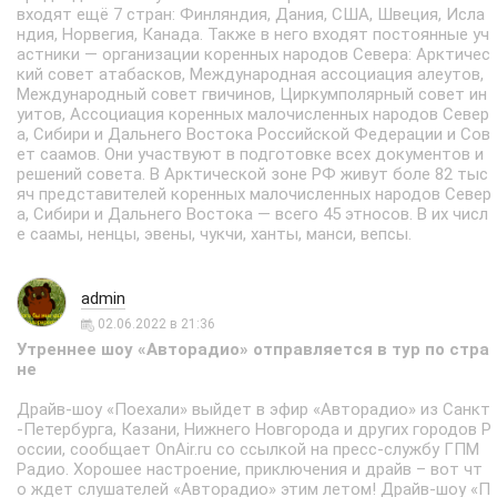
входят ещё 7 стран: Финляндия, Дания, США, Швеция, Исла
ндия, Норвегия, Канада. Также в него входят постоянные уч
астники — организации коренных народов Севера: Арктичес
кий совет атабасков, Международная ассоциация алеутов,
Международный совет гвичинов, Циркумполярный совет ин
уитов, Ассоциация коренных малочисленных народов Север
а, Сибири и Дальнего Востока Российской Федерации и Сов
ет саамов. Они участвуют в подготовке всех документов и
решений совета. В Арктической зоне РФ живут боле 82 тыс
яч представителей коренных малочисленных народов Север
а, Сибири и Дальнего Востока — всего 45 этносов. В их числ
е саамы, ненцы, эвены, чукчи, ханты, манси, вепсы.
admin
02.06.2022 в 21:36
Утреннее шоу «Авторадио» отправляется в тур по стра
не
Драйв-шоу «Поехали» выйдет в эфир «Авторадио» из Санкт
-Петербурга, Казани, Нижнего Новгорода и других городов Р
оссии, сообщает OnAir.ru со ссылкой на пресс-службу ГПМ
Радио. Хорошее настроение, приключения и драйв – вот чт
о ждет слушателей «Авторадио» этим летом! Драйв-шоу «П