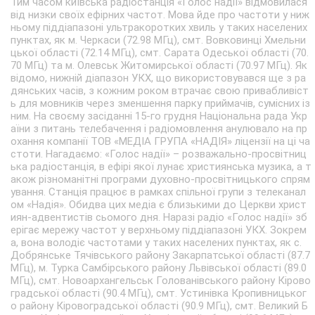
Тим часом київська радіостанція «Голос надії» відмовилася
від низки своїх ефірних частот. Мова йде про частоти у ниж
ньому піддіапазоні ультракоротких хвиль у таких населених
пунктах, як м. Черкаси (72.98 МГц), смт. Вовковинці Хмельни
цької області (72.14 МГц), смт. Сарата Одеської області (70.
70 МГц) та м. Олевськ Житомирської області (70.97 МГц). Як
відомо, нижній діапазон УКХ, що використовувався ще з ра
дянських часів, з кожним роком втрачає свою привабливіст
ь для мовників через зменшення парку приймачів, сумісних із
ним. На своєму засіданні 15-го грудня Національна рада Укр
аїни з питань телебачення і радіомовлення анулювало на пр
охання компанії ТОВ «МЕДІА ГРУПА «НАДІЯ» ліцензії на ці ча
стоти. Нагадаємо: «Голос надії» – розважально-просвітниц
ька радіостанція, в ефірі якої лунає християнська музика, а т
акож різноманітні програми духовно-просвітницького спрям
ування. Станція працює в рамках спільної групи з телеканал
ом «Надія». Обидва цих медіа є близькими до Церкви христ
иян-адвентистів сьомого дня. Наразі радіо «Голос надії» зб
ерігає мережу частот у верхньому піддіапазоні УКХ. Зокрем
а, вона володіє частотами у таких населених пунктах, як с.
Добрянське Тячівського району Закарпатської області (87.7
МГц), м. Турка Самбірського району Львівської області (89.0
МГц), смт. Новоархангельськ Голованівського району Кірово
градської області (90.4 МГц), смт. Устинівка Кропивницьког
о району Кіровоградської області (90.9 МГц), смт. Великий Б