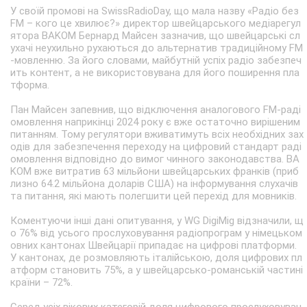
У своїй промові на SwissRadioDay, що мала назву «Радіо без
FM – кого це хвилює?» директор швейцарського медіарегул
ятора BAKOM Бернард Майсен зазначив, що швейцарські сл
ухачі неухильно рухаються до альтернатив традиційному FM
-мовленню. За його словами, майбутній успіх радіо забезпеч
ить контент, а не використовувана для його поширення пла
тформа.
Пан Майсен запевнив, що відключення аналогового FM-раді
омовлення наприкінці 2024 року є вже остаточно вирішеним
питанням. Тому регулятори вживатимуть всіх необхідних зах
одів для забезпечення переходу на цифровий стандарт раді
омовлення відповідно до вимог чинного законодавства. BA
KOM вже витратив 63 мільйони швейцарських франків (приб
лизно 64.2 мільйона доларів США) на інформування слухачів
та питання, які мають полегшити цей перехід для мовників.
Коментуючи інші дані опитування, у WG DigiMig відзначили, щ
о 76% від усього прослуховування радіопрограм у німецьком
овних кантонах Швейцарії припадає на цифрові платформи.
У кантонах, де розмовляють італійською, доля цифрових пл
атформ становить 75%, а у швейцарсько-романській частині
країни – 72%.