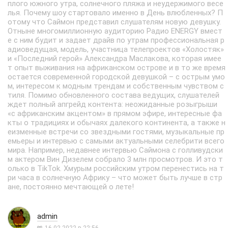
плого южного утра, солнечного пляжа и неудержимого весе
лья. Почему шоу стартовало именно в День влюбленных? П
отому что Саймон представил слушателям новую девушку.
Отныне многомиллионную аудиторию Радио ENERGY вмест
е с ним будит и задает драйв по утрам профессиональная р
адиоведущая, модель, участница телепроектов «Холостяк»
и «Последний герой» Александра Маслакова, которая имее
т опыт выживания на африканском острове и в то же время
остается современной городской девушкой – с острым умо
м, интересом к модным трендам и собственным чувством с
тиля. Помимо обновленного состава ведущих, слушателей
ждет полный апгрейд контента: неожиданные розыгрыши
«с африканским акцентом» в прямом эфире, интересные фа
кты о традициях и обычаях далекого континента, а также н
еизменные встречи со звездными гостями, музыкальные пр
емьеры и интервью с самыми актуальными селебрити всего
мира. Например, недавнее интервью Саймона с голливудски
м актером Вин Дизелем собрало 3 млн просмотров. И это т
олько в TikTok. Хмурым российским утром перенестись на т
ри часа в солнечную Африку – что может быть лучше в стр
ане, постоянно мечтающей о лете!
admin
16.02.2022 в 22:56