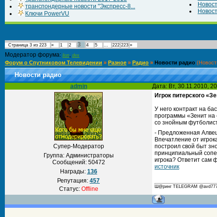
Новос
транспондерные новости "Экспресс-8...
Новост
Ключи PowerVU
3
Страница
3
из
223
«
1
2
4
5
…
222
223
»
Модератор форума:
,
lion
dex
Форум о Спутниковом Телевидении
»
Разное
»
Радио
»
Новости радио
(Новост
Новости радио
admin
Дата: Вт, 30.11.2010, 
Игрок питерского «З
У него контракт на б
программы «Зенит на 
со знойным футболист
- Предложенная Алвеш
Впечатление от игрок
Супер-Модератор
построил свой быт зн
принципиальный сопер
Группа: Администраторы
игрока? Ответит сам ф
Сообщений:
50472
источник
Награды:
136
Репутация:
457
Ш@ринг TELEGRAM @avd777 С
Статус:
Offline