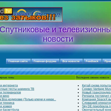
Спутниковые и телевизионн
новости
Главная сайта
Главная форума
Все новости
Feedback
Пра
ярные темы
Последние свежие новости
и интернета
Китай снова попытае
тные тесты шаринга ТВ
Сервис Vantage Musi
и телеканалов
Новый транспондер д
и кино
Persiana тестирует
 Biss кодировке (Только ключи и никак...
Компания SpaceX выв
и тенниса
Словацкий оператор
и хоккея
Sky DE приобрела п
и баскетбола
Окончательный конец