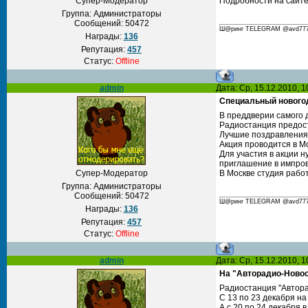
Супер-Модератор
Подробности на сайте 
Группа: Администраторы
Сообщений:
50472
Ш@ринг TELEGRAM @avd777 С
Награды:
136
Репутация:
457
Статус:
Offline
admin
Дата: Ср, 15.12.2010, 
Специальный новогод
В преддверии самого 
Радиостанция предост
Лучшие поздравления 
Акция проводится в М
Для участия в акции н
приглашение в импро
Супер-Модератор
В Москве студия работ
Группа: Администраторы
Сообщений:
50472
Ш@ринг TELEGRAM @avd777 С
Награды:
136
Репутация:
457
Статус:
Offline
admin
Дата: Ср, 15.12.2010, 
На "Авторадио-Новос
Радиостанция "Автора
С 13 по 23 декабря н
А с 20 по 24 декабря