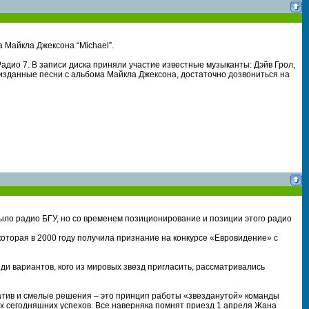
 Майкла Джексона “Michael”.
дио 7. В записи диска приняли участие известные музыканты: Дэйв Грол,
еизданные песни с альбома Майкла Джексона, достаточно дозвониться на
 было радио БГУ, но со временем позиционирование и позиции этого радио
оторая в 2000 году получила признание на конкурсе «Евровидение» с
и вариантов, кого из мировых звезд пригласить, рассматривались
еатив и смелые решения – это принцип работы «звезданутой» команды
х сегодняшних успехов. Все наверняка помнят приезд 1 апреля Жана