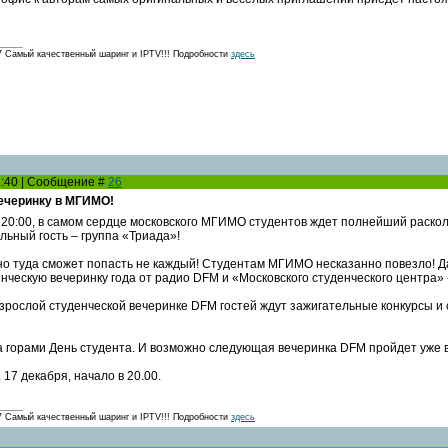
амый качественный шаринг и IPTV!!! Подробности
здесь
21:40 | Сообщение #
26
ечеринку в МГИМО!
с 20:00, в самом сердце московского МГИМО студентов ждет полнейший раско
льный гость – группа «Триада»!
 но туда сможет попасть не каждый! Студентам МГИМО несказанно повезло! Д
нческую вечеринку года от радио DFM и «Московского студенческого центра» 
взрослой студенческой вечеринке DFM гостей ждут зажигательные конкурсы
а горами День студента. И возможно следующая вечеринка DFM пройдет уже в
 17 декабря, начало в 20.00.
амый качественный шаринг и IPTV!!! Подробности
здесь