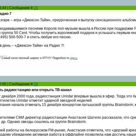
14:44 | Сообщение #
28
адио 7
згаре – игра «Джексон-Тайм», приуроченная к выпуску сенсационного альбома
 издававшимися песнями Короля поп-музыки вышла в России при поддержке Ра
и группа 50 Cent. Чтобы получить королевский подарок и услышать первым н
495) 500-500-7 и спеть любую его песню.
 в день – «Джексон-Тайм» на Радио 7!
амый качественный шаринг и IPTV!!! Подробности
здесь
10:50 | Сообщение #
29
ить радиостанцию или открыть ТВ-канал
2 декабря 2000 года, радиостанция Unistar впервые вышла в эфир. Тогда это
ятилетие Unistar отметит ударной звездной неделей.
пания начала отмечать 15 декабря концертом латышской группы Brainstorm, к
вителями СМИ директор радиостанции Анастасия Шатило рассказала, что сред
др. Однако звезды сошлись на группе Brainstorm.
ней работы на белорусском FM-рынке, Анастасия отметила, что «дерзкий кр
вердому убеждению активная работа в оффлайне позволила нам достичь наши