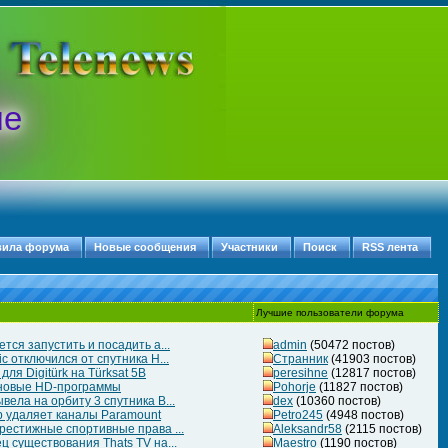
ые
вила форума
Новые сообщения
Участники
Поиск
RSS лента
Лучшие пользователи форума
тся запустить и посадить а...
admin
(50472 постов)
c отключился от спутника H...
Странник
(41903 постов)
ля Digitürk на Türksat 5B
peresihne
(12817 постов)
 новые HD-программы
Pohorje
(11827 постов)
ела на орбиту 3 спутника B...
dex
(10360 постов)
 удаляет каналы Paramount
Petro245
(4948 постов)
рестижные спортивные права ...
Aleksandr58
(2115 постов)
 существования Thats TV на...
Maestro
(1190 постов)