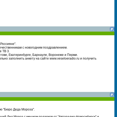
 Россияне".
ечественникам с новогодним поздравлением.
 ТВ 3.
атове, Екатеринбурге, Барнауле, Воронеже и Перми.
льно заполнить анкету на сайте www.veseloeradio.ru и получить
ю "Бюро Деда Мороза".
ящий Дед Мороз с мешком подарков от "Авторадио-Новосибирск" и