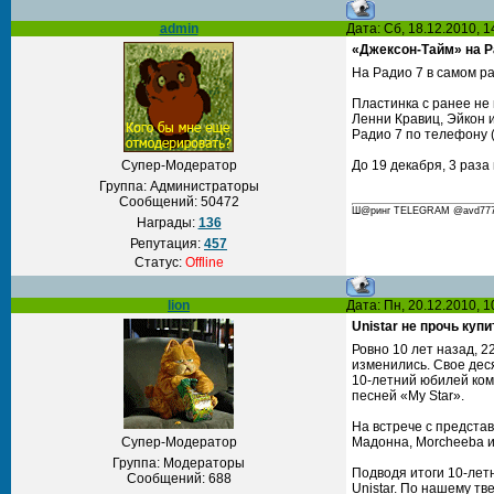
admin
Дата: Сб, 18.12.2010, 
«Джексон-Тайм» на Р
На Радио 7 в самом ра
Пластинка с ранее не
Ленни Кравиц, Эйкон 
Радио 7 по телефону (
Супер-Модератор
До 19 декабря, 3 раза
Группа: Администраторы
Сообщений:
50472
Ш@ринг TELEGRAM @avd777 С
Награды:
136
Репутация:
457
Статус:
Offline
lion
Дата: Пн, 20.12.2010, 
Unistar не прочь куп
Ровно 10 лет назад, 2
изменились. Свое дес
10-летний юбилей ком
песней «My Star».
На встрече с предста
Супер-Модератор
Мадонна, Morcheeba и 
Группа: Модераторы
Подводя итоги 10-лет
Сообщений:
688
Unistar. По нашему т