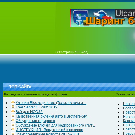
Регистрация
|
Вход
ТОП САЙТА
Последние сообщения в разделах форума
Самые попул
Ключи к Biss кодировке (Только ключи и ...
Новост
Free Server CCcam 2019
Беспла
Всё для NOD32.
Новост
Качественная оклейка авто в Brothers-Sty...
Новост
Обсуждение кодировок
Ключи к
Новост
Обсуждение ключей для кодированного спут...
Новост
ИНСТРУКЦИЯ : Ввод ключей в ресивер
Новост
Транспондерные новости 2017-2018