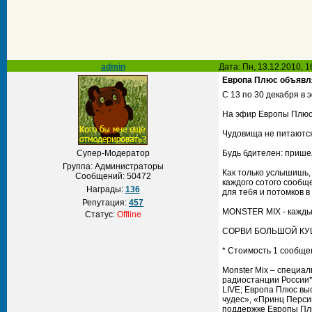
admin
Дата: Пн, 13.12.2010, 
Европа Плюс объявля
С 13 по 30 декабря в
На эфир Европы Плюс 
Чудовища не питаются
Супер-Модератор
Будь бдителен: прише
Группа: Администраторы
Как только услышишь,
Сообщений:
50472
каждого сотого сообщ
Награды:
136
для тебя и потомков 
Репутация:
457
MONSTER MIX - каждый 
Статус:
Offline
СОРВИ БОЛЬШОЙ КУ
* Стоимость 1 сообще
Monster Mix – специа
радиостанции России*
LIVE; Европа Плюс вы
чудес», «Принц Перси
поддержке Европы Плю