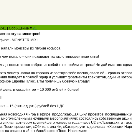
16:41 | Сообщение #
21
ет охоту на монстров!
 эфире - MONSTER MIX!
напали монстры из глубин космоса!
 чем попало – они пожирают только стопроцентные хиты!
льцы попытаются забрать с собой твои любимые треки! Не дай им этого сдел
 что монстр напал на хорошо известную тебе песню, спаси её – срочно отпр
ения попадет в прямой эфир и услышит фрагменты трех хитов, один из которы
в эфире Европы Плюс, а ты получишь боевую награду!
день, в каждой игре – 10 000 рублей и более!
Ш!
ния – 15 (пятнадцать) рублей без НДС.
льная новогодняя игра в эфире, продолжающая цикл проектов, посвященных 
 многочисленными крупными мероприятиями: состоялись собственные акции
ступила партнером крупнейшего концерта года – шоу U2 в «Лужниках», а та
и: Пески времени», «Обитель зла 4», «Как приручить дракона», «Хроники Нар
с на экраны выйдет блокбастер «Трон. Наследие».