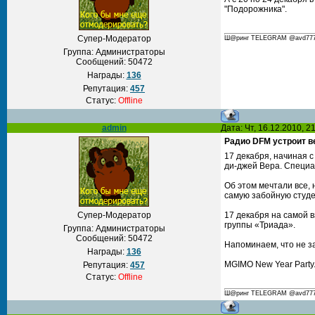
"Подорожника".
Супер-Модератор
Ш@ринг TELEGRAM @avd777 С
Группа: Администраторы
Сообщений:
50472
Награды:
136
Репутация:
457
Статус:
Offline
admin
Дата: Чт, 16.12.2010, 
Радио DFM устроит в
17 декабря, начиная 
ди-джей Вера. Специа
Об этом мечтали все,
самую забойную студе
Супер-Модератор
17 декабря на самой 
группы «Триада».
Группа: Администраторы
Сообщений:
50472
Напоминаем, что не з
Награды:
136
MGIMO New Year Party.
Репутация:
457
Статус:
Offline
Ш@ринг TELEGRAM @avd777 С