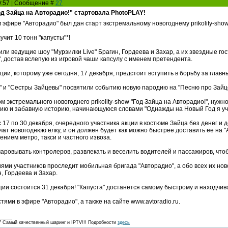
09:57 | Сообщение #
27
од Зайца на Авторадио!" стартовала PhotoPLAY!
 эфире "Авторадио" был дан старт экстремальному новогоднему prikolity-show
чит 10 тонн "капусты"*!
ли ведущие шоу "Мурзилки Live" Брагин, Гордеева и Захар, а их звездные г
", достав вслепую из игровой чаши капсулу с именем претендента.
ии, которому уже сегодня, 17 декабря, предстоит вступить в борьбу за главн
и" и "Сестры Зайцевы" посвятили событию новую пародию на "Песню про Зайце
м экстремального новогоднего prikolity-show "Год Зайца на Авторадио!", нужно
ию и забавную историю, начинающуюся словами "Однажды на Новый Год я уч
 17 по 30 декабря, очередного участника акции в костюме Зайца без денег и 
чат новогоднюю елку, и он должен будет как можно быстрее доставить ее на 
ением метро, такси и частного извоза.
чаровывать контролеров, развлекать и веселить водителей и пассажиров, чт
ями участников проследит мобильная бригада "Авторадио", а обо всех их н
н, Гордеева и Захар.
ии состоится 31 декабря! "Капуста" достанется самому быстрому и находчиво
ями в эфире "Авторадио", а также на сайте www.avtoradio.ru.
амый качественный шаринг и IPTV!!! Подробности
здесь