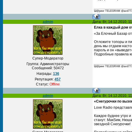
Ш@ринг TELEGRAM @avd777 С
admin
Дата: Вт, 14.12.2010, 
Елка в каждый дом о
«За Елочный Базар от
Отложите топоры и пи
день мы отдаем насто
пароль и он «выведет»
Подробные правила ко
Супер-Модератор
Группа: Администраторы
Ш@ринг TELEGRAM @avd777 С
Сообщений:
50472
Награды:
136
Репутация:
457
Статус:
Offline
admin
Дата: Вт, 14.12.2010, 
«Снегурочки по вызов
Love Radio представл
Каждое буднее утро и
станут: МакSим, Нюша,
звездной Снегурочки!