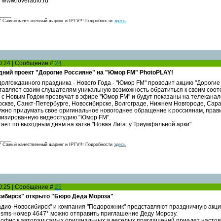
www.loveradio.ru
амый качественный шаринг и IPTV!!! Подробности
здесь
10:24 | Сообщение #
24
ний проект "Дорогие Россияне" на "Юмор FM" PhotoPLAY!
долгожданного праздника - Нового Года - "Юмор FM" проводит акцию "Дорогие
авляет своим слушателям уникальную возможность обратиться к своим соот
с Новым Годом прозвучат в эфире "Юмор FM" и будут показаны на телеканале
оскве, Санкт-Петербурге, Новосибирске, Волгограде, Нижнем Новгороде, Сар
ужно придумать свое оригинальное новогоднее обращение к россиянам, прави
визированную видеостудию "Юмор FM".
ает по выходным дням на катке "Новая Лига: у Триумфальной арки".
амый качественный шаринг и IPTV!!! Подробности
здесь
10:25 | Сообщение #
25
ибирск" открыто "Бюро Деда Мороза"
дио-Новосибирск" и компания "Подорожник" представляют праздничную акци
а sms-номер 4647* можно отправить приглашение Деду Морозу.
 в офис к авторам самых оригинальных и веселых приглашений приедет насто