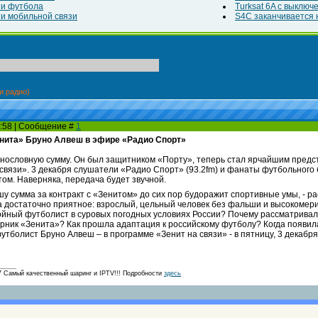
ти футбола
Turksat 6A с выклю
и мобильной связи
S4C заканчивается н
и радио)
20:58 | Сообщение #
1
енита» Бруно Алвеш в эфире «Радио Спорт»
аснословную сумму. Он был защитником «Порту», теперь стал ярчайшим предс
связи». 3 декабря слушатели «Радио Спорт» (93.2fm) и фанаты футбольного 
ом. Наверняка, передача будет звучной.
у сумма за контракт с «Зенитом» до сих пор будоражит спортивные умы, - р
а достаточно приятное: взрослый, цельный человек без фальши и высокомерия
ойный футболист в суровых погодных условиях России? Почему рассматривал
ник «Зенита»? Как прошла адаптация к российскому футболу? Когда появила
утболист Бруно Алвеш – в программе «Зенит на связи» - в пятницу, 3 декабря
амый качественный шаринг и IPTV!!! Подробности
здесь