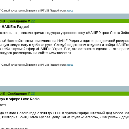
амый качественный шаринг и IPTV!!! Подробности
здесь
11:48 | Сообщение #
22
т НАШЕго Радио!
ветишь…», - весело кричит ведущая утреннего шоу «НАШЕ Утро» Света Зейна
лы! Настройте свои приемники на НАШЕ Радио и ждите праздничной раздачи е
ящую живую елку в добрые руки! Следуй подсказкам ведущих и найди НАШЕго
 тебя в прямой эфир «НАШЕго Утра». Все, что останется сделать – это прави
нкурса размещены на сайте www.nashe.ru.
амый качественный шаринг и IPTV!!! Подробности
здесь
11:48 | Сообщение #
23
у» в эфире Love Radio!
яет!
 до самого Нового года с 9:00 до 11:00 в прямом эфире штатный Дед Мороз М
 Виктория Боня, Ольга Бузова, девушки из групп «Serebro», «Фабрика» и друг