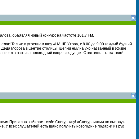
лова, объявляя новый конкурс на частоте 101.7 FM.
лок! Только в утреннем шоу «НАШЕ Утро», с 8.00 до 9.00 каждый будний
 Деда Мороза в центре столицы, шепни ему на ухо названный в эфире
льно ответить на новогодний вопрос ведущих. Ответишь – елка твоя!
аксим Привалов выбирает себе Снегурочку! «Снегурочками по вызову»
ие. У всех слушателей есть шанс получить новогодние подарки из рук