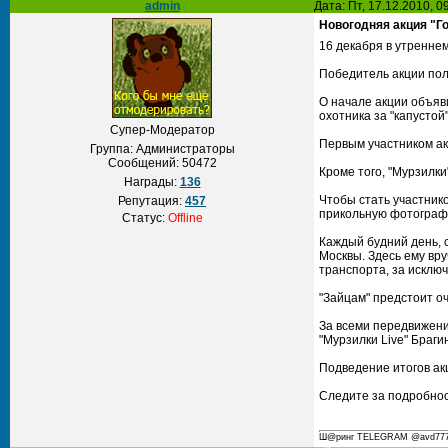
admin
Дата: Пт, 17.12.2010, 
Новогодняя акция "Г
16 декабря в утреннем
Победитель акции полу
О начале акции объяви
охотника за "капустой
Супер-Модератор
Первым участником акц
Группа: Администраторы
Сообщений:
50472
Кроме того, "Мурзилк
Награды:
136
Чтобы стать участнико
Репутация:
457
прикольную фотограф
Статус:
Offline
Каждый будний день, с
Москвы. Здесь ему вру
транспорта, за исключ
"Зайцам" предстоит о
За всеми передвижени
"Мурзилки Live" Браги
Подведение итогов акц
Следите за подробност
Ш@ринг TELEGRAM @avd777 С