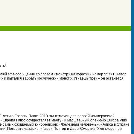
ать!
авляй sms-сообщение со словом «монстр» на короткий номер 55771. Автор
х и пытался забрать космический монстр. Узнаешь трек – он останется
20-летию Европы Плюс. 2010 год отмечен для первой коммерческой
 «Европа Плюс осуществляет мечту» и масштабный опен-эйр Europa Plus
кже самых ожидаемых кинорелизов: «Железный человек-2», «Алиса в Стране
нии. Покоритель зари», «Гарри Поттер и Дары Смерти». Уже скоро при