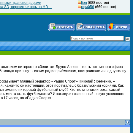
ченными транспондерами
lion
(688 постов)
а SD, переключитесь на HD-...
юрий56
(669 постов)
тавителем питерского «Зенита». Бруно Алвеш – гость пятничного эфира
бомонда прильнут к своим радиоприёмникам, настраиваясь на одну волну
ассказывает главный редактор «Радио Спорт» Николай Яременко. –
. Какой-то он настоящий, этот португалец с бразильскими корнями. Как
ся именно питерский футбольный клуб? Кто, по мнению игрока, самый
сь мечта стать футболистом? И как звучит жизненный лозунг успешного
 в 17 часов, на «Радио Спорт».