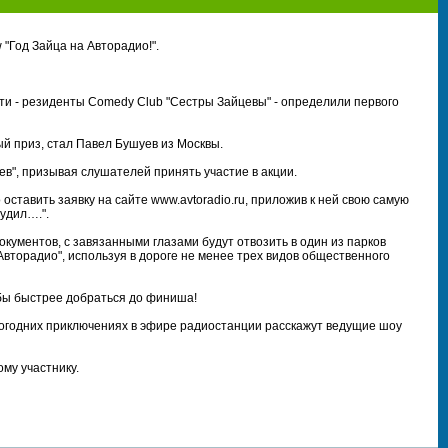
 "Год Зайца на Авторадио!".
ости - резиденты Comedy Club "Сестры Зайцевы" - определили первого
ый приз, стал Павел Бушуев из Москвы.
в", призывая слушателей принять участие в акции.
 оставить заявку на сайте www.avtoradio.ru, приложив к ней свою самую
удил….".
документов, с завязанными глазами будут отвозить в один из парков
"Авторадио", используя в дороге не менее трех видов общественного
обы быстрее добраться до финиша!
овогодних приключениях в эфире радиостанции расскажут ведущие шоу
му участнику.