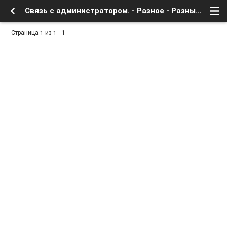
Связь с администратором. - Разное - Разные темы и просто треп - Форум о Спутниковом Телевидении
Страница
из
1
1
1