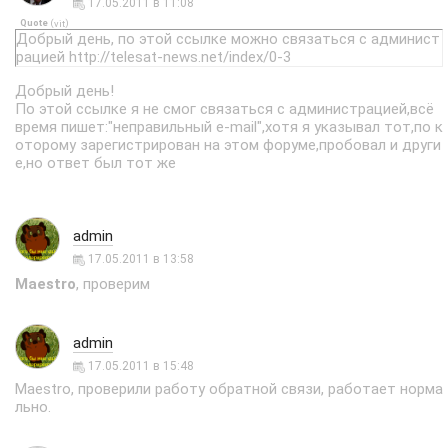
17.05.2011 в 11:08
Quote
(
)
vit
Добрый день, по этой ссылке можно связаться с админист
рацией http://telesat-news.net/index/0-3
Добрый день!
По этой ссылке я не смог связаться с администрацией,всё
время пишет:"неправильный e-mail",хотя я указывал тот,по к
оторому зарегистрирован на этом форуме,пробовал и други
е,но ответ был тот же
admin
17.05.2011 в 13:58
Maestro
, проверим
admin
17.05.2011 в 15:48
Maestro, проверили работу обратной связи, работает норма
льно.