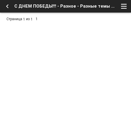
С ДНЕМ ПОБЕДЫ!!! - Разное - Разные темы и просто треп - Форум о Спутниковом Телевидении
Страница
из
1
1
1