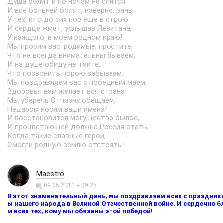
Душа болит и по ночам не спится.
И все больней болят, наверно, раны
У тех, кто до сих пор еще в строю.
И сердце жмет, услышав Левитана,
У каждого, в моем родном краю!
Мы просим вас, родимые, простите,
Что не всегда внимательны бываем,
И на душе обиду не таите,
Что позвонить порою забываем.
Мы поздравляем вас с победным маем,
Здоровья вам желает вся страна!
Мы уберечь Отчизну обещаем,
Недаром носим ваши имена!
И восстановится могущество былое,
И процветающей должна Россия стать,
Когда такие славные герои,
Смогли родную землю отстоять!
Maestro
09.05.2011 в 09:25
В этот знаменательный день, мы поздравляем всех с праздни
ы нашего народа в Великой Отечественной войне. И сердечно 
м всех тех, кому мы обязаны этой победой!