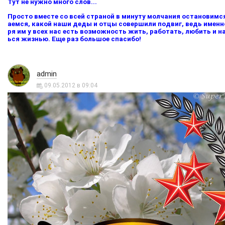
Тут не нужно много слов...
Просто вместе со всей страной в минуту молчания остановимс
аемся, какой наши деды и отцы совершили подвиг, ведь именн
ря им у всех нас есть возможность жить, работать, любить и 
ься жизнью. Еще раз большое спасибо!
admin
09.05.2012 в 09:04