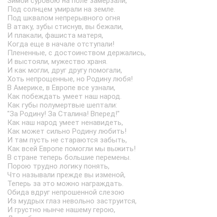
Зимой суровою на поле замерзали,
Под солнцем умирали на земле.
Под шквалом непрерывного огня
В атаку, зубы стиснув, вы бежали,
И плакали, фашиста матеря,
Когда еще в начале отступали!
Плененные, с достоинством держались,
И выстояли, мужество храня.
И как могли, друг другу помогали,
Хоть непрощенные, но Родину любя!
В Америке, в Европе все узнали,
Как побеждать умеет наш народ.
Как губы полумертвые шептали:
"За Родину! За Сталина! Вперед!"
Как наш народ умеет ненавидеть,
Как может сильно Родину любить!
И там пусть не стараются забыть,
Как всей Европе помогли мы выжить!
В стране теперь большие перемены.
Порою трудно логику понять,
Что называли прежде вы изменой,
Теперь за это можно награждать.
Обида вдруг непрошенной слезою
Из мудрых глаз невольно заструится,
И грустно нынче нашему герою,