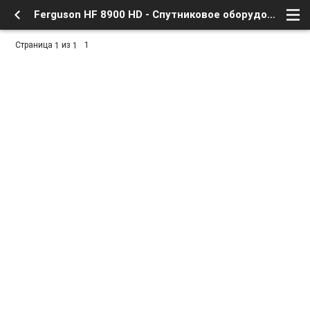
Ferguson HF 8900 HD - Спутниковое оборудование - FERGUSON HD - Форум о Спутниковом Телевидении
Страница
из
1
1
1