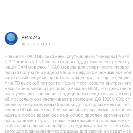
Petro245
16.10.2011 в 18:33
Новые HF-8900 HD, снабжены спутниковым тюнером DVB-S
2, 2 Common Interface слота для поддержки всех существу
ющих CAM модулях, 1 КАС модуль для смарт-карта, позвол
яющая получать и видеозаписи в цифровом режиме все нов
ых станций вещания четко и защищенные, которые вещаю
т на ТВ высокой четкости. Кроме того, корыта внутреннего
масштабирования и цифрового выхода HDMI, это действите
льно улучшает зрение из традиционных вещательных станц
ий, поскольку она увеличивает резолюции ДО 1920x1080, ст
ановится необходимым Образцы, для которых имеется тел
евизор HD множество. Все записанные программы можно ув
идеть в любое время, без каких-либо проблем времени или
использования. Просто нажатием клавиши это возможно, ч
тобы начать запись и выбрать продолжительность, с тайм
ером для планирования программы для записи и создать св