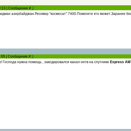
19:13 | Сообщение #
2
 идман азербайджан.Ресивер "космосат" 7400.Помогите кто может.Заранее бл
11:05 | Сообщение #
3
к! Господа нужна помощь , закодировался канал ннтв на спутнике
Express AM7