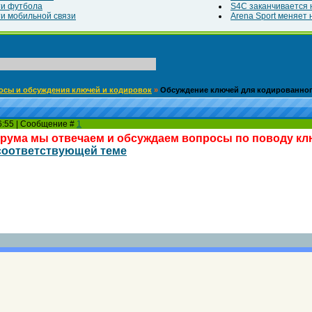
ти футбола
S4C заканчивается н
и мобильной связи
Arena Sport меняет н
осы и обсуждения ключей и кодировок
»
Обсуждение ключей для кодированног
16:55 | Сообщение #
1
орума мы отвечаем и обсуждаем вопросы по поводу к
соответствующей теме