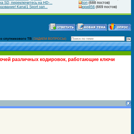
а SD, переключитесь на HD-...
lion
(688 постов)
азвание! Kanal1 Sport зап...
юрий56
(669 постов)
о спутникового ТВ
(ЗАДАЕМ ВОПРОСЫ)
лючей различных кодировок, работающие ключи