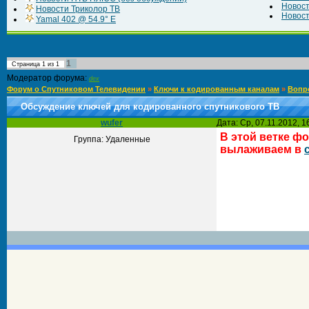
Новос
Новости Триколор ТВ
Новост
Yamal 402 @ 54.9° E
1
Страница
1
из
1
Модератор форума:
dex
Форум о Спутниковом Телевидении
»
Ключи к кодированным каналам
»
Вопр
Обсуждение ключей для кодированного спутникового ТВ
wufer
Дата: Ср, 07.11.2012, 
В этой ветке ф
Группа: Удаленные
вылаживаем в