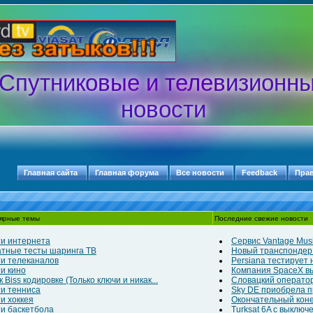
Спутниковые и телевизионн
новости
Главная сайта
Главная форума
Все новости
Feedback
Пра
ярные темы
Последние свежие новости
и интернета
Сервис Vantage Musi
тные тесты шаринга ТВ
Новый транспондер д
и телеканалов
Persiana тестирует
и кино
Компания SpaceX выв
 Biss кодировке (Только ключи и никак...
Словацкий оператор
и тенниса
Sky DE приобрела п
и хоккея
Окончательный конец
и баскетбола
Turksat 6A с выклю