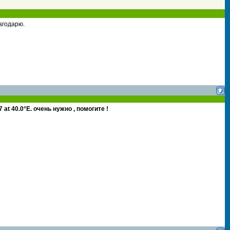
агодарю.
 at 40.0°E. очень нужно , помогите !