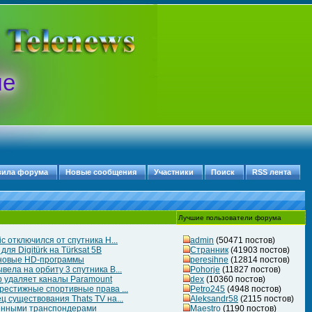
ые
вила форума
Новые сообщения
Участники
Поиск
RSS лента
Лучшие пользователи форума
c отключился от спутника H...
admin
(50471 постов)
ля Digitürk на Türksat 5B
Странник
(41903 постов)
 новые HD-программы
peresihne
(12814 постов)
ела на орбиту 3 спутника B...
Pohorje
(11827 постов)
 удаляет каналы Paramount
dex
(10360 постов)
рестижные спортивные права ...
Petro245
(4948 постов)
 существования Thats TV на...
Aleksandr58
(2115 постов)
ченными транспондерами
Maestro
(1190 постов)