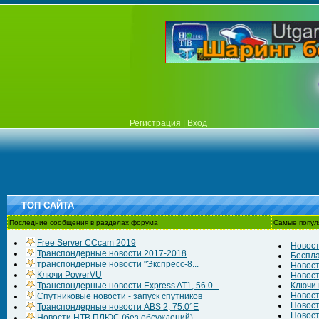
Регистрация
|
Вход
ТОП САЙТА
Последние сообщения в разделах форума
Самые попул
Free Server CCcam 2019
Новост
Транспондерные новости 2017-2018
Беспла
транспондерные новости "Экспресс-8...
Новост
Ключи PowerVU
Новост
Транспондерные новости Express AT1, 56.0...
Ключи к
Новост
Спутниковые новости - запуск спутников
Новост
Транспондерные новости ABS 2, 75.0°E
Новост
Новости НТВ ПЛЮС (без обсуждений)