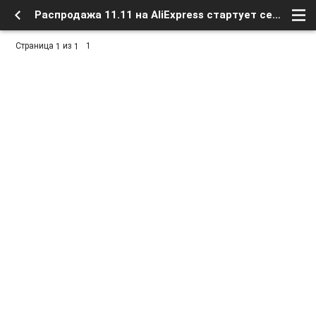
Распродажа 11.11 на AliExpress стартует сегодня!!! - Разное - Скидочные купоны и акции - Форум о Спутниковом Телевидении
Страница
из
1
1
1