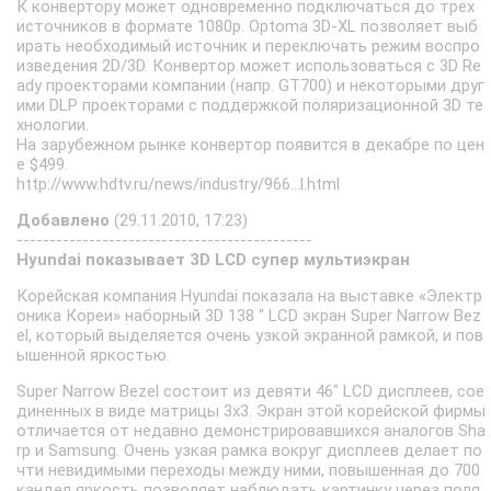
К конвертору может одновременно подключаться до трех
источников в формате 1080р. Optoma 3D-XL позволяет выб
ирать необходимый источник и переключать режим воспро
изведения 2D/3D. Конвертор может использоваться с 3D Re
ady проекторами компании (напр. GT700) и некоторыми друг
ими DLP проекторами с поддержкой поляризационной 3D те
хнологии.
На зарубежном рынке конвертор появится в декабре по цен
е $499.
http://www.hdtv.ru/news/industry/966...l.html
Добавлено
(29.11.2010, 17:23)
---------------------------------------------
Hyundai показывает 3D LCD супер мультиэкран
Корейская компания Hyundai показала на выставке «Электр
оника Кореи» наборный 3D 138 " LCD экран Super Narrow Bez
el, который выделяется очень узкой экранной рамкой, и пов
ышенной яркостью.
Super Narrow Bezel состоит из девяти 46" LCD дисплеев, сое
диненных в виде матрицы 3x3. Экран этой корейской фирмы
отличается от недавно демонстрировавшихся аналогов Sha
rp и Samsung. Очень узкая рамка вокруг дисплеев делает по
чти невидимыми переходы между ними, повышенная до 700
кандел яркость позволяет наблюдать картинку через поля