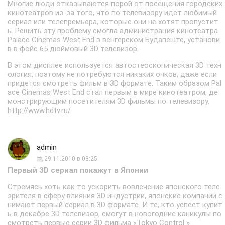
Многие люди отказываются порой от посещения городских
кинотеатров из-за того, что по телевизору идет любимый
сериал или телепремьера, которые они не хотят пропустит
ь. Решить эту проблему смогла администрация кинотеатра
Palace Cinemas West End в венгерском Будапеште, установи
в в фойе 65 дюймовый 3D телевизор.
В этом дисплее используется автостеоскопическая 3D техн
ология, поэтому не потребуются никаких очков, даже если
придется смотреть фильм в 3D формате. Таким образом Pal
ace Cinemas West End стал первым в мире кинотеатром, де
монстрирующим посетителям 3D фильмы по телевизору.
http://www.hdtv.ru/
admin
29.11.2010 в 08:25
Первый 3D сериал покажут в Японии
Стремясь хоть как то ускорить вовлечение японского теле
зрителя в сферу влияния 3D индустрии, японские компании с
нимают первый сериал в 3D формате. И те, кто успеет купит
ь в декабре 3D телевизор, смогут в новогодние каникулы по
смотреть первые серии 3D фильма «Tokyo Control ».