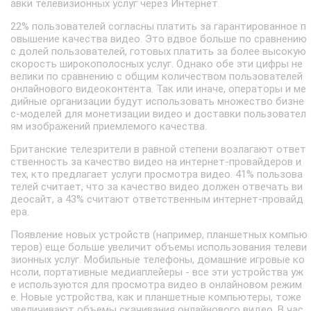
авки телевизионных услуг через Интернет.
22% пользователей согласны платить за гарантированное п
овышение качества видео. Это вдвое больше по сравнению
с долей пользователей, готовых платить за более высокую
скорость широкополосных услуг. Однако обе эти цифры не
велики по сравнению с общим количеством пользователей
онлайнового видеоконтента. Так или иначе, операторы и ме
дийные организации будут использовать множество бизне
с-моделей для монетизации видео и доставки пользовател
ям изображений приемлемого качества.
Британские телезрители в равной степени возлагают ответ
ственность за качество видео на интернет-провайдеров и
тех, кто предлагает услуги просмотра видео. 41% пользова
телей считает, что за качество видео должен отвечать ви
деосайт, а 43% считают ответственным интернет-провайд
ера.
Появление новых устройств (например, планшетных компью
теров) еще больше увеличит объемы использования телеви
зионных услуг. Мобильные телефоны, домашние игровые ко
нсоли, портативные медиаплейеры - все эти устройства уж
е используются для просмотра видео в онлайновом режим
е. Новые устройства, как и планшетные компьютеры, тоже
увеличивают объемы скачивания онлайнового видео. В час