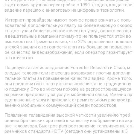
ждет самая крупная перестройка с 1990-х годов, когда теле
видение перешло с аналоговых на цифровые технологии.
Интернет-провайдеры имеют полное право взимать с поль
зователей дополнительную плату за более высокую скорос
ть доступа и более высокое качество услуг, однако сегодн
я вещательные компании почему-то не пользуются этой во
зможностью. Примечательно, что 22% опрошенных пользов
ателей заявили о готовности платить больше за повышенн
ое качество видеоизображения, если оператор гарантирует
это качество.
По результатам исследования Forrester Research и Cisco, м
олодые телезрители не всегда возражают против дополни
тельной платы за повышенное качество видео. Кроме того,
они предпочитают плату за пользование, а не традиционну
ю подписку. Это во многом похоже на распространившуюся
на рынке предоплату за услуги мобильной связи,. Именно пр
едоплаченные услуги привели к стремительному распростр
анению мобильных коммуникаций среди подростков.
Появление телевидения высокой четкости увеличило треб
ования британских зрителей к качеству изображения на экр
ане телевизора. Быстрое распространение телевизионных п
риемников стандарта HDTV (сегодня они установлены в 5