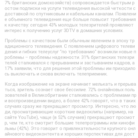
7% британских домохозяйств) сопровождается быстрым р
остом подписки на услуги телевидения высокой четкости с
доставкой по спутниковым и кабельным каналам. Появлени
е объемного телевидения еще больше повысит требования
к качеству: сегодня 43% молодых телезрителей проявляют
интерес к получению услуг 3DTV в домашних условиях.
Проблемы с качеством были обычным явлением в эпоху тр
адиционного телевидения. С появлением цифрового телеви
дения и гибких телеуслуг "по требованию" возникли новые п
роблемы – проблемы надежности. 31% британских телезри
телей сталкивался с прерыванием и застыванием кадров, а
17% заявили, что для решения этой проблемы им приходило
сь выключать и снова включать телеприемник.
Когда изображение на экране начинает мелькать и прерыва
ться, зритель сознает свое бессилие. 72% онлайновых поль
зователей в Великобритании сталкивались с проблемами пр
и воспроизведении видео, а более 42% говорят, что в таких
случаях сразу же прекращают просмотр. Интересно, что лю
ди, просматривающие короткие видеоклипы (например, на
сайте YouTube), чаще (в 52% случаев) прекращают просмот
р, чем те, кто смотрит большие телепрограммы или кинофи
льмы (42%). Это говорит о привлекательности крупного онл
айнового видеоконтента и хороших перспективах для дост