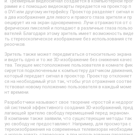
й. Трехмерный видеосигнал создается в компьютерной прог
рамме и с помощью видеокарты передается на проектор п
о DVI или другому интерфейсу. Проектор разделяет сигнал н
а два изображения для левого и правого глаза зрителя и пр
оецирует их на экран одновременно. Лучи отражаются от с
ферических пикселей и попадают в различные глаза пользо
вателей. Благодаря этому зритель имеет возможность виде
ть стереоскопическое изображение без использования сте
реоочков.
Зритель также может передвигаться относительно экрана
и видеть одно и то же 3D-изображение без снижения качес
тва. Текущее местоположение пользователя в комнате фик
сируется подключенным к компьютеру датчиком движения,
который передает сигнал в проектор. Проектор отклоняет
ся на необходимый угол так, чтобы угол отражения соотве
тствовал новому положению пользователя в каждый моме
нт времени.
Разработчики называют свое творение «простой и недорог
ой системой эффективного создания 3D-изображений, пред
лагающей зрителю свободу перемещений перед экраном».
В компании также заявили, что существующие методы так
ую свободу не предоставляют. Например, для просмотра с
тереоизображения на современных телевизорах необходим
о использовать стереоочки, а при использовании параллакс