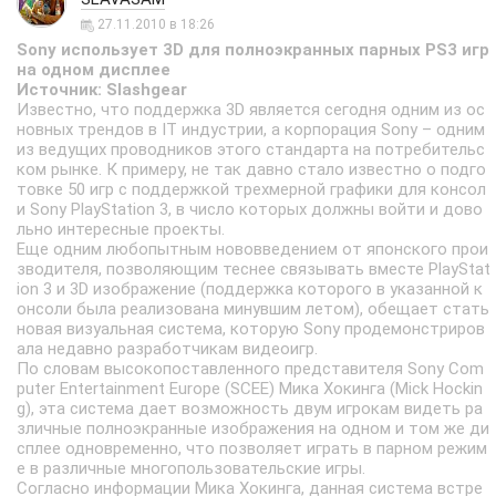
27.11.2010 в 18:26
Sony использует 3D для полноэкранных парных PS3 игр
на одном дисплее
Источник: Slashgear
Известно, что поддержка 3D является сегодня одним из ос
новных трендов в IT индустрии, а корпорация Sony – одним
из ведущих проводников этого стандарта на потребительс
ком рынке. К примеру, не так давно стало известно о подго
товке 50 игр с поддержкой трехмерной графики для консол
и Sony PlayStation 3, в число которых должны войти и дово
льно интересные проекты.
Еще одним любопытным нововведением от японского прои
зводителя, позволяющим теснее связывать вместе PlayStat
ion 3 и 3D изображение (поддержка которого в указанной к
онсоли была реализована минувшим летом), обещает стать
новая визуальная система, которую Sony продемонстриров
ала недавно разработчикам видеоигр.
По словам высокопоставленного представителя Sony Com
puter Entertainment Europe (SCEE) Мика Хокинга (Mick Hockin
g), эта система дает возможность двум игрокам видеть ра
зличные полноэкранные изображения на одном и том же ди
сплее одновременно, что позволяет играть в парном режим
е в различные многопользовательские игры.
Согласно информации Мика Хокинга, данная система встре