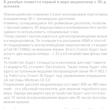
В декабре появится первый в мире медиаплеер с 3D-д
исплеем
Южнокорейская компания Cowon анонсировала портативны
й медиаплеер 3D с трехмерным дисплеем.
Новинка, оснащающаяся 4,8-дюймовым дисплеем, позволи
т просматривать 3D-видеоролики и изображения без необх
одимости использовать специальные очки.
Плеер сможет использоваться для воспроизведения музык
и и видеороликов. Он оснащается разъемом HDMI и способ
ен поддерживать воспроизведение видеороликов стандарт
а Full HD (1080p) на внешнем экране. Всего Cowon будет вып
ускать две модели плеера - с 32 и 64 гигабайтами флэш-пам
яти.
Устройство будет оснащаться разъемом для карт памяти
стандарта SD, уточняет Electronista. Также плеер будет обл
адать встроенным модулем беспроводной связи Wi-Fi 802.1
1g. Работать Cowon 3D будет под управлением операционн
ой системы Windows CE 6.0.
Разрешение дисплея медиаплеера составит 800 на 480 пикс
елей - это обычный показатель для экранов подобного раз
мера. Заряда аккумулятора устройства будет достаточно
для 10 часов воспроизведения видео или 45 часов прослуш
ивания музыки.