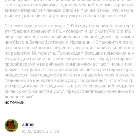
тности, они стимулируют одновременный просмотр разных
видеоматериалов членами одной и той же семьи, что накла
дывает дополнительную нагрузку на операторские сети.
"По некоторым прогнозам, к 2014 году доля видео в интерн
ет-трафике превысит 91%, - говорит Фил Смит (Phil Smith),
вице-президент и главный исполнительный директор компа
нии Cisco в Великобритании и Ирландии. - Становится ясно,
что рост онлайнового видео стал новой значительной волн
ой развития Интернета. Происходят большие изменения в м
етодах доставки и потребления контента. Перед интернет-
провайдерами и медийными компаниями встают новые про
блемы. Тот факт, что пользователи считают интернет-про
вайдеров и поставщиков контента в равной степени ответс
твенными за качество видеоуслуг, показывает, что эти стр
уктуры должны сотрудничать в деле непрерывной поддерж
ки высокого качества услуг, предоставляемых конечным по
льзователям".
источник
admin
02.12.2010 в 07:24