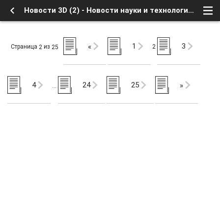
Новости 3D (2) - Новости науки и технологий - Наука и технологии - Форум о Спутниковом Телевидении
1
3
«
Страница
из
2
2
25
4
24
25
»
…