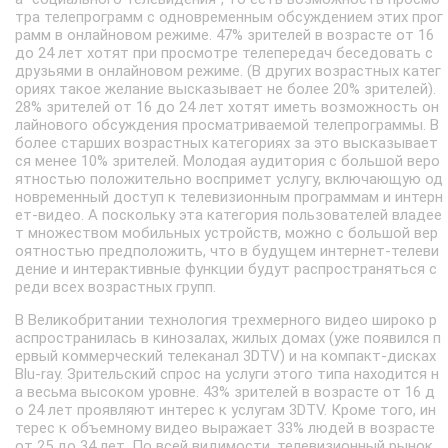
тра телепрограмм с одновременным обсуждением этих прог
рамм в онлайновом режиме. 47% зрителей в возрасте от 16
до 24 лет хотят при просмотре телепередач беседовать с
друзьями в онлайновом режиме. (В других возрастных катег
ориях такое желание высказывает не более 20% зрителей).
28% зрителей от 16 до 24 лет хотят иметь возможность он
лайнового обсуждения просматриваемой телепрограммы. В
более старших возрастных категориях за это высказывает
ся менее 10% зрителей. Молодая аудитория с большой веро
ятностью положительно воспримет услугу, включающую од
новременный доступ к телевизионным программам и интерн
ет-видео. А поскольку эта категория пользователей владее
т множеством мобильных устройств, можно с большой вер
оятностью предположить, что в будущем интернет-телеви
дение и интерактивные функции будут распространяться с
реди всех возрастных групп.
В Великобритании технология трехмерного видео широко р
аспространилась в кинозалах, жилых домах (уже появился п
ервый коммерческий телеканал 3DTV) и на компакт-дисках
Blu-ray. Зрительский спрос на услуги этого типа находится н
а весьма высоком уровне. 43% зрителей в возрасте от 16 д
о 24 лет проявляют интерес к услугам 3DTV. Кроме того, ин
терес к объемному видео выражает 33% людей в возрасте
от 25 до 34 лет. По всей видимости, телевизионный рынок