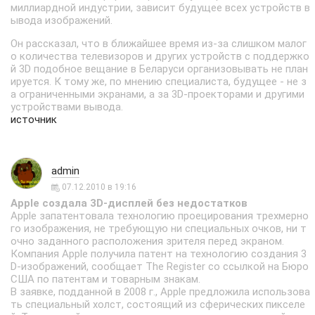
миллиардной индустрии, зависит будущее всех устройств в
ывода изображений.
Он рассказал, что в ближайшее время из-за слишком малог
о количества телевизоров и других устройств с поддержко
й 3D подобное вещание в Беларуси организовывать не план
ируется. К тому же, по мнению специалиста, будущее - не з
а ограниченными экранами, а за 3D-проекторами и другими
устройствами вывода.
источник
admin
07.12.2010 в 19:16
Apple создала 3D-дисплей без недостатков
Apple запатентовала технологию проецирования трехмерно
го изображения, не требующую ни специальных очков, ни т
очно заданного расположения зрителя перед экраном.
Компания Apple получила патент на технологию создания 3
D-изображений, сообщает The Register со ссылкой на Бюро
США по патентам и товарным знакам.
В заявке, подданной в 2008 г., Apple предложила использова
ть специальный холст, состоящий из сферических пикселе