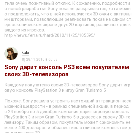
тила очень позитивный отклик. К сожалению, подробности
о новой разработке Sony пока не раскрываются, хотя можн
о предположить, что в ней используются 3D очки с активны
ми шторками, позволяющие реализовать показ на одном ст
ереоскопическом экране двух 2D картинок, различных для к
аждого из игроков.
http://news.ferra.ru/hard/2010/11/25/105595/
kuki
28.11.2010 в 00:58
Sony дарит консоль PS3 всем покупателям
своих 3D-телевизоров
Каждому покупателю своих 3D-телевизоров Sony дарит игр
овую консоль PlayStation 3 и игру Gran Turismo 5
Похоже, Sony решила устроить настоящий аттракцион несл
ыханной щедрости - в рамках специальной акции, в период
с 24 ноября по 5 декабря компания дарит игровую консоль
PlayStation 3 и игру Gran Turismo 5 в довесок к своему 3D-те
левизору. Таким образом, покупатель может сэкономить не
менее 400 долларов и обзавестись отличным комплектом д