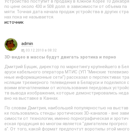
Устройство поступит в продажу в Южной Корее 10 декабря
по цене около 430 и 508 долл. в зависимости от объема па
мяти. Точная дата начала продаж устройства в других стра
нах пока не называется.
источник
admin
03.12.2010 в 08:32
3D-видео в массы будут двигать эротика и порно
Дмитрий Бущик, директор по маркетингу крупнейшего в Бел
аруси кабельного оператора МТИС (УП "Минские телевизио
нные информационные сети") рассказал о перспективах тра
нсляции трехмерного телевидения в Беларуси и поделился с
воими впечатлениями от использования передовых устройс
тв вывода изображения, которые демонстрировались неда
вно на выставке в Каннах.
По словам Дмитрия, наибольшей популярностью на выстав
ке пользовались стенды эротических 3D-каналов - вне зави
симости от технологии, именно порнографическая и эротич
еская продукция во многом является "двигателем прогресс
а". От того, какой формат предпочтут воротилы этой много