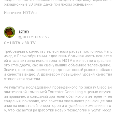
ризационные 3D очки даже при ярком освещении.
Источник: HDTV.ru
admin
30.11.2010 в 21:22
От HDTV к 3D TV
Требования к качеству телесигнала растут постоянно. Напр
имер, в Великобритании, едва лишь большая часть вещател
ей стала активно использовать HDTV в качестве отраслев
ого стандарта, как на сцену вышло объемное телевидение.
Значит, в скором времени предстоит новый рывок в област
и качества видео. А драйвером повышения уровня качества
становятся зрители.
Результаты исследования проведенного по заказу Cisco ан
алитической компанией Forrester Consulting c целью изучен
ия привычек и ожиданий зрителей обычного и интернет-тел
евидения, показало, что зрители оказывают решающее вли
яние на вещателей, операторов и студийные компании в то
м, что касается разработки новых технологий и услуг. Иссл