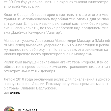
те 3D. Его будут показывать на экранах тысячи кинотеатро
в по всей Австралии.
Власти Северной территории отметили, что до этого в Авс
тралии не использовалась подобная технология для реклам
ы туризма. Для реализации рекламной кампании были привл
ечены специалисты, которые работали над созданием фил
ьма Джеймса Кэмерона "Аватар".
Министр туризма Австралии Маларндири Маккарти (Malarndi
rri McCarthy) выразила уверенность, что инвестиции в рекла
му полностью себя окупят. По ее словам, эта рекламная ка
мпания прежде всего ориентирована на молодежь.
Ролик был выпущен рекламным агентством Projekta. Как со
общается в пресс-релизе компании, трансляция видео в кин
отеатрах начнется 2 декабря.
Летом 2010 года рекламный ролик для привлечения туристо
в запустили и в Италии. Рекламу озвучивал премьер-минист
р страны Сильвио Берлускони.
источник
SLAVASAM