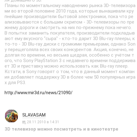
ля домашнего 3D.
Планы по моментальному наводнению рынка 3D-телевизора
ми во второй половине 2010 года, которые вынашивали кру
пнейшие производители бытовой электроники, пока что ре
ализовываются с большим скрипом - 3D-телевизоры по пре
жнему дороги и смотреть на них по-прежнему пока нечего.
В попытке заманить покупателя, производители подкладыв
ают ему вкусного "сыра" - кто-то дарит 3D Blu-ray плееры, к
то-то - 3D Blu-ray диски с громкими премьерами, однако Son
y перещеголяла всех своих конкурентов. Акция, конечно, не
долгая по времени, но весьма щедрая, особенно с учётом т
ого, что Sony PlayStation 3 с недавнего времени поддержива
ет 3D и приставку можно использовать как Blu-ray плеер.
Кстати, в Sony говорят о том, что в данный момент компан
ия добавляет поддержку 3D в более чем 50 популярных игра
х для PS3.
http://www.mir3d.ru/news/21090/
SLAVASAM
28.11.2010 в 14:31
3D телевизор можно посмотреть и в кинотеатре