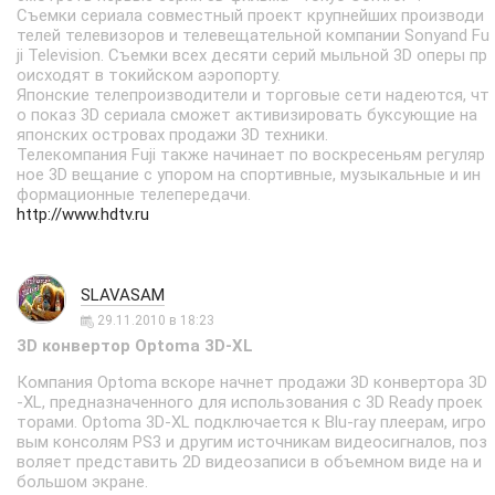
Съемки сериала совместный проект крупнейших производи
телей телевизоров и телевещательной компании Sonyand Fu
ji Television. Съемки всех десяти серий мыльной 3D оперы пр
оисходят в токийском аэропорту.
Японские телепроизводители и торговые сети надеются, чт
о показ 3D сериала сможет активизировать буксующие на
японских островах продажи 3D техники.
Телекомпания Fuji также начинает по воскресеньям регуляр
ное 3D вещание с упором на спортивные, музыкальные и ин
формационные телепередачи.
http://www.hdtv.ru
SLAVASAM
29.11.2010 в 18:23
3D конвертор Optoma 3D-XL
Компания Optoma вскоре начнет продажи 3D конвертора 3D
-XL, предназначенного для использования с 3D Ready проек
торами. Optoma 3D-XL подключается к Blu-ray плеерам, игро
вым консолям PS3 и другим источникам видеосигналов, поз
воляет представить 2D видеозаписи в объемном виде на и
большом экране.