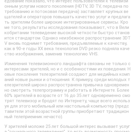
едование показало, что интерес пользователей к телевизи
онным услугам нового поколения (HDTV, 3D TV, передача по
требованию и потоковая передача) заставляет крупных ве
щателей и операторов повышать качество услуг и предлага
ть зрителям более широкие интегрированные сервисы. Кро
ме того, результаты исследования показывают, что в Вели
кобритании телевидение высокой четкости быстро станов
ится стандартом. Однако неизбежное распространение 3DT
V вновь поднимет требования, предъявляемые к качеству,
как в 90-е годы XX века технология DVD резко подняла каче
ство изображения, заменив технологию VHS.
Изменения телевизионного ландшафта связаны не только с
интересами зрителей, но и с особенностями их поведения. Н
овые поколения телезрителей создают для медийных комп
аний новые рынки и отношения. К примеру, среди молодых т
елезрителей широко распространена привычка одновремен
но смотреть телепрограмму и работать в Интернете. Более
60% зрителей в возрасте от 16 до 35 лет одновременно смо
трят телевизор и бродят по Интернету, чаще всего использ
уя для этого мобильный или настольный компьютер (предс
тавители этой возрастной группы приобретают традицион
ный телеприемник нечасто).
У зрителей моложе 25 лет большой интерес вызывает услуг
а "социального телевидения", то есть возможность просмо