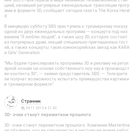
ния SBS стала первой в мире наземной телевизионной стан
цией, начавшей регулярные еженедельные трансляции прогр
амм в формате 3D, сообщает сегодня газета The Korea Heral
d.
В минувшую субботу SBS приступила к трехмерному показу
одной из двух еженедельных программ — концерта под наз
ванием "Я люблю людей", а также шоу 3D, которое состоит
из популярных драм, лекций специально приглашенных гост
ей, а также концерты таких южнокорейских звезд как KARA
и Girls' Generation.
"Мы будем транслировать программы 3D и рекламу на регул
ярной основе на основе собственного ноу-хау в производст
ве контента 3D", — заявил представитель SBS. — Телезрите
ли получат возможность испытать преимущества картинки
в трехмерном формате".
Странник
24.11.2013 в 21:42
3D- очки станут пережитком прошлого
3D- очки станут пережитком прошлого. Компания MasterIma
ge объявила, что ее специалисты в настоящее время работ