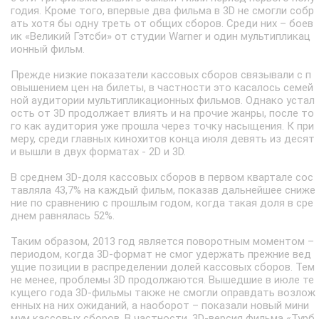
годия. Кроме того, впервые два фильма в 3D не смогли собр
ать хотя бы одну треть от общих сборов. Среди них – боев
ик «Великий Гэтсби» от студии Warner и один мультипликац
ионный фильм.
Прежде низкие показатели кассовых сборов связывали с п
овышением цен на билеты, в частности это касалось семей
ной аудитории мультипликационных фильмов. Однако устал
ость от 3D продолжает влиять и на прочие жанры, после то
го как аудитория уже прошла через точку насыщения. К при
меру, среди главных кинохитов конца июля девять из десят
и вышли в двух форматах - 2D и 3D.
В среднем 3D-доля кассовых сборов в первом квартале сос
тавляла 43,7% на каждый фильм, показав дальнейшее сниже
ние по сравнению с прошлым годом, когда такая доля в сре
днем равнялась 52%.
Таким образом, 2013 год является поворотным моментом –
периодом, когда 3D-формат не смог удержать прежние вед
ущие позиции в распределении долей кассовых сборов. Тем
не менее, проблемы 3D продолжаются. Вышедшие в июле те
кущего года 3D-фильмы также не смогли оправдать возлож
енных на них ожиданий, а наоборот – показали новый мини
мум кассовых сборов. В частности, 3D-версия фильма «Турб