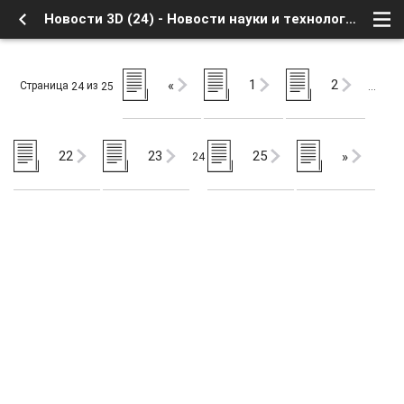
Новости 3D (24) - Новости науки и технологий - Наука и технологии - Форум о Спутниковом Телевидении
1
2
«
Страница
из
24
25
…
22
23
25
»
24