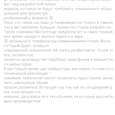
ают над разработкой новых
экранов, которые не будут требовать специального обору
дования для просмотра
изображений в формате 3D.
Пока что такие системы устанавливаются только в самоле
тах и автомобилях, большие экраны на стадии разработки.
Также компания MasterImage предполагает в самое ближай
шее время наладить выпуск первого в мире
3D мобильного телефона под наименованием Hitashi Wooo,
который будет оснащен
современной технологией cell-matrix parallax barrier. После эт
ого, разумеется,
начнется производство подобных смартфонов и планшетны
х компьютеров.
В настоящее время дистрибьюторы уже вовсю готовятся к
технической революции –
новейшие технологии смогут позволить существенно увели
чить совокупный объем
продаж различных 3D-продуктов, так как на сегодняшний д
ень очки продаются
неважно, да и вовсе не в тех объемах, на которые рассчиты
вали производители.