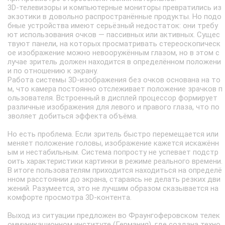
3D-телевизоры и компьютерные мониторы превратились из
экзотики в довольно распространённые продукты. Но подо
бные устройства имеют серьёзный недостаток: они требу
ют использования очков — пассивных или активных. Сущес
твуют панели, на которых просматривать стереоскопическ
ое изображение можно невооружённым глазом, но в этом с
лучае зритель должен находится в определённом положени
и по отношению к экрану.
Работа системы 3D-изображения без очков основана на то
м, что камера постоянно отслеживает положение зрачков п
ользователя. Встроенный в дисплей процессор формирует
различные изображения для левого и правого глаза, что по
зволяет добиться эффекта объёма.
Но есть проблема. Если зритель быстро перемещается или
меняет положение головы, изображение кажется искажённ
ым и нестабильным. Система попросту не успевает подстр
оить характеристики картинки в режиме реального времени.
В итоге пользователям приходится находиться на определё
нном расстоянии до экрана, стараясь не делать резких дви
жений. Разумеется, это не лучшим образом сказывается на
комфорте просмотра 3D-контента.
Выход из ситуации предложен во Фраунгоферовском телек
оммуникационном институте (Германия), где создана техно