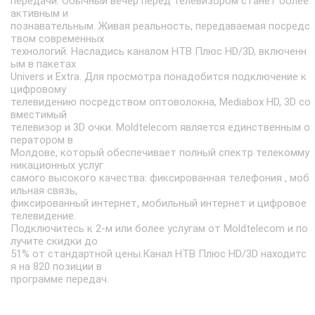
передачи. Обычный вечер перед телевизором станет более
активным и
познавательным. Живая реальность, передаваемая посредс
твом современных
технологий. Насладись каналом НТВ Плюс HD/3D, включенн
ым в пакетах
Univers и Extra. Для просмотра понадобится подключение к
цифровому
телевидению посредством оптоволокна, Mediabox HD, 3D со
вместимый
телевизор и 3D очки. Moldtelecom является единственным о
ператором в
Молдове, который обеспечивает полный спектр телекомму
никационных услуг
самого высокого качества: фиксированная телефония , моб
ильная связь,
фиксированный интернет, мобильный интернет и цифровое
телевидение.
Подключитесь к 2-м или более услугам от Moldtelecom и по
лучите скидки до
51% от стандартной цены.Канал НТВ Плюс HD/3D находитс
я на 820 позиции в
программе передач.