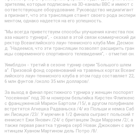
зрителям, которые подписаны на 3D-каналы BBC и имеют с
оответствующее оборудование. Руководство медиагигант
а признает, что эта трансляция станет своего рода экспери
ментом, однако надеется на его успешность.
"Мы всегда приветствуем способы улучшения качества пок
аза нашего турнира", - сказал в этой связи коммерческий ди
ректор Всеанглийского лаун-теннисного клуба Мик Десмон
д. "Надеемся, что эти трансляции позволят расширить гран
ицы современного спортивного телевидения", - отметил он.
Уимблдон - третий в сезоне турнир серии "Большого шлем
а". Призовой фонд соревнований на травяных кортах Всеанг
лийского лаун-теннисного клуба в этом году составляет 22,
6 млн фунтов /около 35 млн долларов/.
За выход в финал престижного турнира у женщин поспорят
"посеянная" под 30-м номером бельгийка Кирстен Флипкенс
с француженкой Марион Бартоли /15/, в другом полуфинале
встретятся Агнешка Радваньска /4/ из Польши и немка Саб
ин Лисицки /23/. У мужчин в 1/2 финала сыграют польский т
еннисист Ежи Янович /24/ с британцем Энди Маррэем /2/, а
также первая ракетка турнира серб Новак Джокович с арге
нтинцем Хуаном Мартином дель Потро /8/.