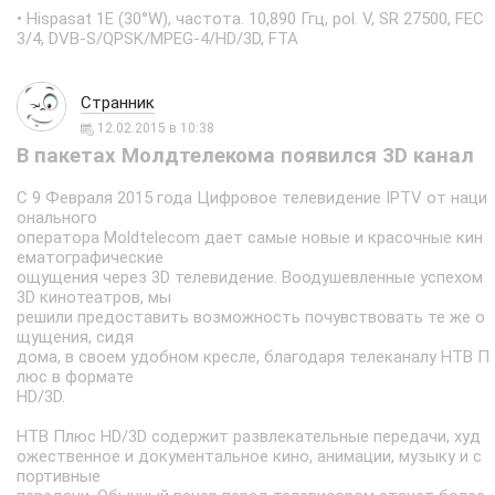
• Hispasat 1E (30°W), частота. 10,890 Ггц, pol. V, SR 27500, FEC
3/4, DVB-S/QPSK/MPEG-4/HD/3D, FTA
Странник
12.02.2015 в 10:38
В пакетах Молдтелекома появился 3D канал
С 9 Февраля 2015 года Цифровое телевидение IPTV от наци
онального
оператора Moldtelecom дает самые новые и красочные кин
ематографические
ощущения через 3D телевидение. Воодушевленные успехом
3D кинотеатров, мы
решили предоставить возможность почувствовать те же о
щущения, сидя
дома, в своем удобном кресле, благодаря телеканалу НТВ П
люс в формате
HD/3D.
НТВ Плюс HD/3D содержит развлекательные передачи, худ
ожественное и документальное кино, анимации, музыку и с
портивные