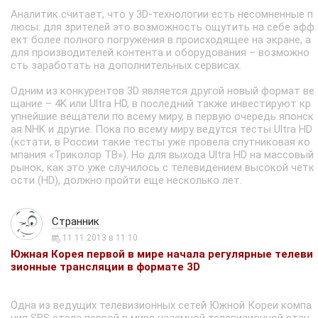
Аналитик считает, что у 3D-технологии есть несомненные п
люсы: для зрителей это возможность ощутить на себе эфф
ект более полного погружения в происходящее на экране, а
для производителей контента и оборудования – возможно
сть заработать на дополнительных сервисах.
Одним из конкурентов 3D является другой новый формат ве
щание – 4K или Ultra HD, в последний также инвестируют кр
упнейшие вещатели по всему миру, в первую очередь японск
ая NHK и другие. Пока по всему миру ведутся тесты Ultra HD
(кстати, в России такие тесты уже провела спутниковая ко
мпания «Триколор ТВ»). Но для выхода Ultra HD на массовый
рынок, как это уже случилось с телевидением высокой четк
ости (HD), должно пройти еще несколько лет.
Странник
11.11.2013 в 11:10
Южная Корея первой в мире начала регулярные телеви
зионные трансляции в формате 3D
Одна из ведущих телевизионных сетей Южной Кореи компа