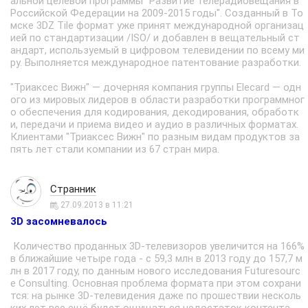
альной целевой программы "Развитие телерадиовещания в
Российской Федерации на 2009-2015 годы". Созданный в То
мске 3DZ Tile формат уже принят международной организац
ией по стандартизации /ISO/ и добавлен в вещательный ст
андарт, используемый в цифровом телевидении по всему ми
ру. Выполняется международное патентование разработки.
"Триаксес Вижн" — дочерняя компания группы Elecard — одн
ого из мировых лидеров в области разработки программног
о обеспечения для кодирования, декодирования, обработк
и, передачи и приема видео и аудио в различных форматах.
Клиентами "Триаксес Вижн" по разным видам продуктов за
пять лет стали компании из 67 стран мира.
Странник
27.09.2013 в 11:21
3D засомневалось
Количество проданных 3D-телевизоров увеличится на 166%
в ближайшие четыре года - с 59,3 млн в 2013 году до 157,7 м
лн в 2017 году, по данным нового исследования Futuresourc
e Consulting. Основная проблема формата при этом сохрани
тся: на рынке 3D-телевидения даже по прошествии несколь