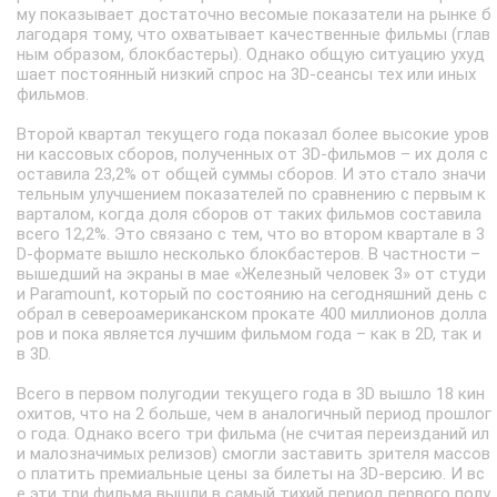
му показывает достаточно весомые показатели на рынке б
лагодаря тому, что охватывает качественные фильмы (глав
ным образом, блокбастеры). Однако общую ситуацию ухуд
шает постоянный низкий спрос на 3D-сеансы тех или иных
фильмов.
Второй квартал текущего года показал более высокие уров
ни кассовых сборов, полученных от 3D-фильмов – их доля с
оставила 23,2% от общей суммы сборов. И это стало значи
тельным улучшением показателей по сравнению с первым к
варталом, когда доля сборов от таких фильмов составила
всего 12,2%. Это связано с тем, что во втором квартале в 3
D-формате вышло несколько блокбастеров. В частности –
вышедший на экраны в мае «Железный человек 3» от студи
и Paramount, который по состоянию на сегодняшний день с
обрал в североамериканском прокате 400 миллионов долла
ров и пока является лучшим фильмом года – как в 2D, так и
в 3D.
Всего в первом полугодии текущего года в 3D вышло 18 кин
охитов, что на 2 больше, чем в аналогичный период прошлог
о года. Однако всего три фильма (не считая переизданий ил
и малозначимых релизов) смогли заставить зрителя массов
о платить премиальные цены за билеты на 3D-версию. И вс
е эти три фильма вышли в самый тихий период первого полу