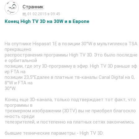
Странник
01.02.2015 в 09:45
Конец High TV 3D на 30W и в Европе
На спутнике Hispasat 1E в позиции 30°W в мультиплекса TSA
прекращено
распространения программы High TV 3D. Это было последне
е орбитальной
позиции, где эту 3D-программу в эфир. High TV 3D раньше эф
ир FTA на
позиции 23,5°Eдалее в платные тв-каналы Canal Digital на 0,
8°W и FTA на
30°W.
Конец еще 3D-канала, только подтверждает тот факт, что
программы в
трехмерном изображении (3DTV) вы не приобрел благоскло
нность среди
телезрителей, и постепенно на платных сетях закончились.
бывшие технические параметры - High TV 3D: