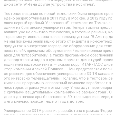
дной сети Wi-Fi на другие устройства и носители".
Тестовое вещание по новой технологии было впервые пров
едено разработчиками в 2011 году в Москве. В 2012 году пр
ошел первый пробный "безочковый" телемост из Томска с
одним из британских университетов. Теперь томичи предст
авляют уже не опытную технологию, а готовые решения, ко
торые могут использоваться в телеиндустрии. "В Амстерда
ме мы покажем реализацию этого стандарта в конкретных
продуктах: конвертерах /серверное оборудование для теле
вещателей/, приемном оборудовании /телевизионные прист
авки для потребителей/, а также программном обеспечении
для подготовки видео в нужном формате для студий-произ
водителей видеоконтента, — сказал корр. ИТАР-ТАСС дире
ктор компании Алексей Поляков. — Мы представляем полн
ое решение для обеспечения универсального 3D ТВ канала и
это интересно телевещателям. Полагаю, что в тестовом ре
жиме наш программно-аппаратный комплекс заработает в
некоторых странах уже в этом году. У нас идут переговоры
с крупными вещательными компаниями из разных стран". О
днако до начала эры безочкового 3D-телевидения в мире, п
о его мнению, пройдет ещё от года до трех.
Универсальное 3DTV решение разработано в рамках Федер