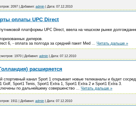
отров:
2097
|
Добавил:
admin
|
Дата:
07.12.2010
арты оплаты UPC Direct
утниковой платформы UPC Direct, ввела на чешском рынке долгожданны
торизованных дилеров.
rect 6, - оплата за полгода за средний пакет Med
...
Читать дальше »
смотров:
1970
|
Добавил:
admin
|
Дата:
07.12.2010
(Голландия) расширяется
ий спортивный канал Sport 1 открывает новые телеканалы и будет сосре
 Golf, Sport1 Tenis, Sport1 Extra 1, Sport1 Extra 2 и Sport1 Extra 3.
включены по дальнейшему совершенство
...
Читать дальше »
отров:
1911
|
Добавил:
admin
|
Дата:
07.12.2010