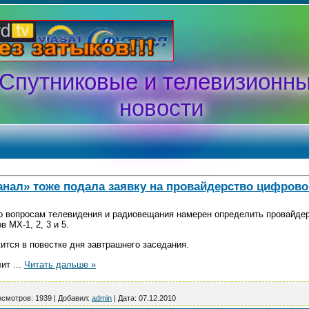
Спутниковые и телевизионн
новости
нал» тоже подала заявку на провайдерство цифрово
по вопросам телевидения и радиовещания намерен определить провайд
 МХ-1, 2, 3 и 5.
тся в повестке дня завтрашнего заседания.
лит
...
Читать дальше »
смотров:
1939
|
Добавил:
admin
|
Дата:
07.12.2010