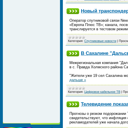
Новый транспондер 
Оператор спутниковой связи New
«Европа Плюс ТВ»; канала, посвя
транслируется в тестовом режим
Категория:
Спутниковые новости
|
Просм
В Сахалине "Дальсв
Межрегиональная компания "Даль
в с. Правда Холмского района С
"Жители уже 19 сел Сахалина мо
дальше »
Категория:
Цифровое кабельное ТВ
|
Про
Телевидение пока
Прогнозы о резком подорожании 
свидетельствуют, что инфляция с
рекламодателей уже начала дого