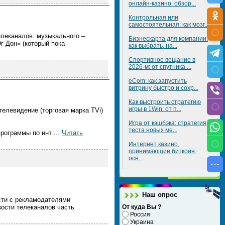
онлайн-казино: обзор...
Контрольная или
самостоятельная: как мозг...
леканалов: музыкального –
Бизнескарта для компании:
г Дон» (который пока
как выбрать, на...
Спортивное вещание в
2026-м: от спутника ...
eCom: как запустить
витрину быстро и сохр...
Как выстроить стратегию
игры в 1Win: от п...
елевидение (торговая марка TVi)
Игра от кэшбэка: стратегия
теста новых ме...
 программы по инт
...
Читать
Интернет казино,
принимающие биткоин:
осн...
Наш опрос
сти с рекламодателями
вости телеканалов часть
От куда Вы ?
Россия
Украина