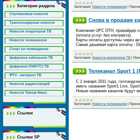
Категории раздела
Категория:
Новости телеканалов
|
Просм
Спутниковые новости
Снова в продаже к
Транспондерные новости
Компания UPC DTH, провайдер сп
Новости операторов ТВ
(оплата услуг без контракта).
Карты оплаты доступны через ав
Новости телеканалов
Самая дешевая карта оплаты - Di
Спорт на телевидении
Цифровое кабельное ТВ
Категория:
Новости операторов ТВ
|
Про
Цифровое DVBT/T2 ТВ
Телеканал Sport 1 
IPTV - интернет ТВ
С 1 января 2011 года, голландск
Новости радиостанций
иметь названия Sport1 Live, Sport1
Новые названия каналов будут 
Новости Telesat-News
Категория:
Новости телеканалов
|
Просм
Ссылки
Ссылки SP