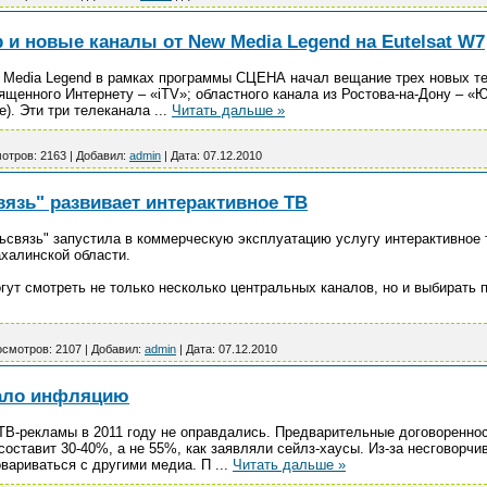
и новые каналы от New Media Legend на Eutelsat W7
 Media Legend в рамках программы СЦЕНА начал вещание трех новых те
щенного Интернету – «iTV»; областного канала из Ростова-на-Дону – «Ю
е). Эти три телеканала
...
Читать дальше »
отров:
2163
|
Добавил:
admin
|
Дата:
07.12.2010
язь" развивает интерактивное ТВ
связь" запустила в коммерческую эксплуатацию услугу интерактивное т
ахалинской области.
гут смотреть не только несколько центральных каналов, но и выбирать
смотров:
2107
|
Добавил:
admin
|
Дата:
07.12.2010
зало инфляцию
ТВ-рекламы в 2011 году не оправдались. Предварительные договоренно
оставит 30-40%, а не 55%, как заявляли сейлз-хаусы. Из-за несговорчи
вариваться с другими медиа. П
...
Читать дальше »