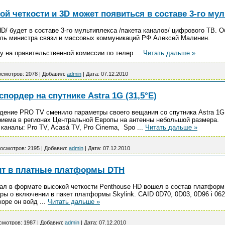
й четкости и 3D может появиться в составе 3-го му
D/ будет в составе 3-го мультиплекса /пакета каналов/ цифрового ТВ. О
ель министра связи и массовых коммуникаций РФ Алексей Малинин.
у на правительственной комиссии по телер
...
Читать дальше »
смотров:
2078
|
Добавил:
admin
|
Дата:
07.12.2010
пордер на спутнике Astra 1G (31,5°E)
ение PRO TV сменило параметры своего вещания со спутника Astra 1G (
риема в регионах Центральной Европы на антенны небольшой размера.
аналы: Pro TV, Acasá TV, Pro Cinema, Spo
...
Читать дальше »
осмотров:
2195
|
Добавил:
admin
|
Дата:
07.12.2010
ит в платные платформы DTH
ал в формате высокой четкости Penthouse HD вошел в состав платформ TV
ры о включении в пакет платформы Skylink. CAID 0D70, 0D03, 0D96 i 0
скоре он войд
...
Читать дальше »
смотров:
1987
|
Добавил:
admin
|
Дата:
07.12.2010