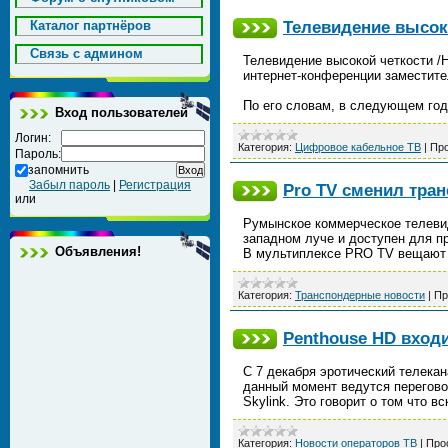
Телевидение высоко
Каталог партнёров
Cвязь с админом
Телевидение высокой четкости /H
интернет-конференции заместит
По его словам, в следующем год
Вход пользователей
Логин:
Категория:
Цифровое кабельное ТВ
|
Про
Пароль:
запомнить
Забыл пароль
|
Регистрация
Pro TV сменил транс
или
Румынское коммерческое телевид
западном луче и доступен для п
Объявления!
В мультиплексе PRO TV вещают к
Категория:
Транспондерные новости
|
Пр
Penthouse HD вход
C 7 декабря эротический телекан
данный момент ведутся перегово
Skylink. Это говорит о том что в
Категория:
Новости операторов ТВ
|
Про