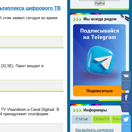
льтиплекса цифрового ТВ
б этом заявил сегодня во время
Мы всегда рядом
31,5Е). Пакет вещает в
 Vlaanderen и Canal Digitaal. В
Информеры
624 принадлежит платформе
Статьи
OnlineTV
Forum
Как выбрать надежное