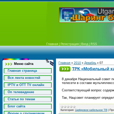
Главная
|
Регистрация
|
Вход
|
RSS
Главная
»
2010
»
Декабрь
»
07
Меню сайта
ТРК «Мобильный ка
Главная страница
Вся лента новостей
8 декабря Национальный совет 
телесети в составе мультиплексов
IPTV и OTT TV онлайн
Соответствующий вопрос содержи
On телевидение
Так, Нацсовет планирует опреде
Статьи по темам
Блог сайта
Категория:
Цифровое кабельное ТВ
|
Про
Форум о спутниковом